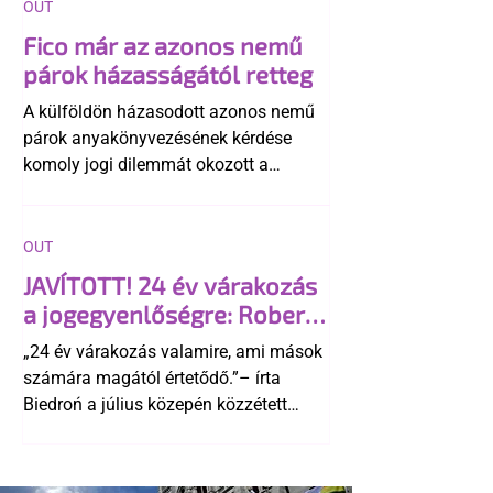
OUT
Fico már az azonos nemű
párok házasságától retteg
A külföldön házasodott azonos nemű
párok anyakönyvezésének kérdése
komoly jogi dilemmát okozott a
szlovák belügynek, miközben Robert
Fico szerint az alkotmány
egyértelműen tiltja a házasságuk
OUT
elismerését. Közben az ellenzéken belül
JAVÍTOTT! 24 év várakozás
is vita robbant ki arról, hogy vissza
a jogegyenlőségre: Robert
kellene-e vonni a kormány konzervatív
Biedroń megindító üzenete
alkotmánymódosítását
„24 év várakozás valamire, ami mások
a lengyel bejegyzett
számára magától értetődő.”– írta
élettársi kapcsolatokért
Biedroń a július közepén közzétett
bejegyzésben.