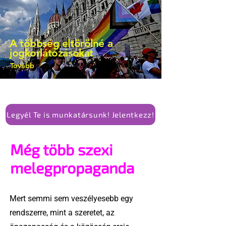
A többség eltörölné a
jogkorlátozásokat
Tovább
Legyél Te is munkatársunk! Jelentkezz!
Még több szexi
melegpropaganda
Mert semmi sem veszélyesebb egy
rendszerre, mint a szeretet, az