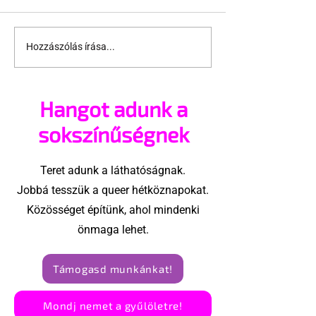
Hozzászólás írása...
A London Trans+ Pride
Kényszerű
szervezője nem volt
száműzetésb
hajlandó
orosz LMBTQ+ 
Hangot adunk a
ünnepségnek nevezni
utolsó nagy h
az eseményt- a BBC
sokszínűségnek
ezért törölte vele az
interjút
Teret adunk a láthatóságnak.
Jobbá tesszük a queer hétköznapokat.
Közösséget építünk, ahol mindenki
önmaga lehet.
Támogasd munkánkat!
Mondj nemet a gyűlöletre!