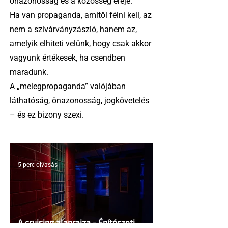
önazonosság és a közösség ereje.
Ha van propaganda, amitől félni kell, az
nem a szivárványzászló, hanem az,
amelyik elhiteti velünk, hogy csak akkor
vagyunk értékesek, ha csendben
maradunk.
A „melegpropaganda” valójában
láthatóság, önazonosság, jogkövetelés
– és ez bizony szexi.
5 perc olvasás
A cruising alaprajza - Építészeti