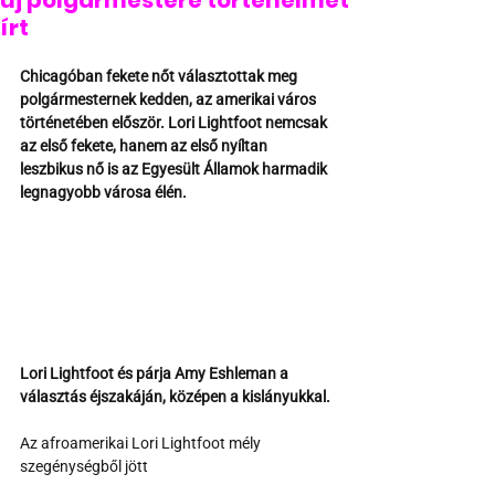
új polgármestere történelmet
írt
Chicagóban fekete nőt választottak meg 
polgármesternek kedden, az amerikai város 
történetében először. Lori Lightfoot nemcsak 
az első fekete, hanem az első nyíltan 
leszbikus nő is az Egyesült Államok harmadik 
legnagyobb városa élén.
Lori Lightfoot és párja Amy Eshleman a 
választás éjszakáján, középen a kislányukkal.
Az afroamerikai Lori Lightfoot mély 
szegénységből jött