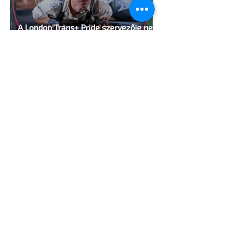
A London Trans+ Pride szervezője nem
volt hajlandó ünnepségnek nevezni az
eseményt- a BBC ezért törölte vele az
interjút
2 perc olvasás
Kényszerű száműzetésben az orosz
LMBTQ+ sajtó utolsó nagy hangja
2 perc olvasás
Pécs és Pride: egy ingoványos
kapcsolat története