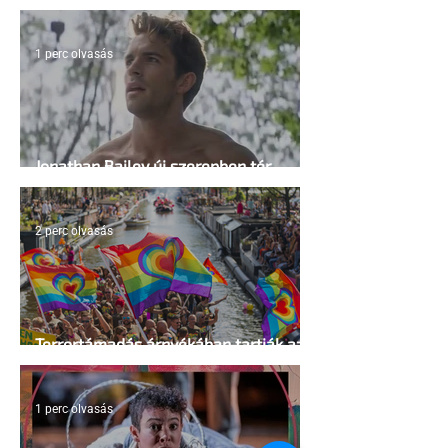
irányelvek a vágy maximalizálására
1 perc olvasás
Jonathan Bailey új szerepben tér
vissza
2 perc olvasás
Terrortámadás árnyékában tartják az
idei WorldPride-ot Amszterdamban
1 perc olvasás