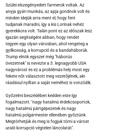
Szülei elszegényedett farmerok voltak. Az 
anyja gyári munkás, az apja gondnok volt és 
minden idejük arra ment el, hogy fent 
tudjanak maradni, így a kis Lorinak nehéz 
gyerekkora volt. Talán pont ez az időszak lesz 
igazán segítségére abban, hogy rendet 
tegyen egy olyan városban, ahol rengeteg a 
gyilkosság, a korrupció és a bandaháborúk. 
Trump elnök egyszer még "háborús 
övezetnek" is nevezte a 3. legnagyobb USA 
nagyvárost és ez a problémás hely most egy 
fekete nőt választott meg vezetőjének, aki 
ráadásul nyíltan a saját neméhez is vonzódik.
Győzelmi beszédében kedden este így 
fogalmazott: "nagy hatalmú érdekcsoportok, 
nagy hatalmú pártgépezetek és nagy 
hatalmú polgármester ellenében győztünk. 
Megtörhetjük és meg is fogjuk törni a várost 
uraló korrupció végtelen láncolatát".