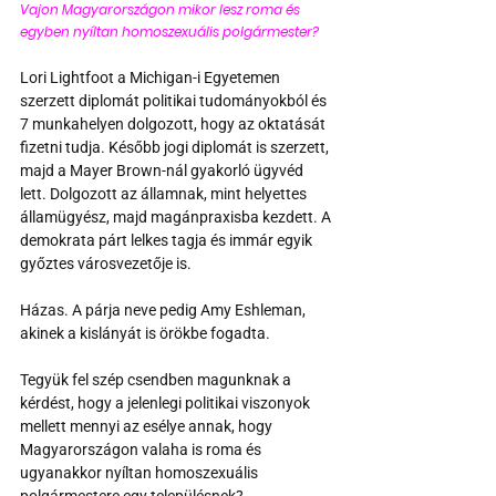
Vajon Magyarországon mikor lesz roma és 
egyben nyíltan homoszexuális polgármester?
Lori Lightfoot a Michigan-i Egyetemen 
szerzett diplomát politikai tudományokból és 
7 munkahelyen dolgozott, hogy az oktatását 
fizetni tudja. Később jogi diplomát is szerzett, 
majd a Mayer Brown-nál gyakorló ügyvéd 
lett. Dolgozott az államnak, mint helyettes 
államügyész, majd magánpraxisba kezdett. A 
demokrata párt lelkes tagja és immár egyik 
győztes városvezetője is.
Házas. A párja neve pedig Amy Eshleman, 
akinek a kislányát is örökbe fogadta.
Tegyük fel szép csendben magunknak a 
kérdést, hogy a jelenlegi politikai viszonyok 
mellett mennyi az esélye annak, hogy 
Magyarországon valaha is roma és 
ugyanakkor nyíltan homoszexuális 
polgármestere egy településnek?