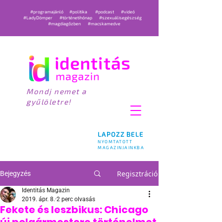
#programajánló
#politika
#podcast
#videó
#LadyDömper
#történetihónap
#szexuálisegészség
#magdiagőzben
#macskamedve
Mondj nemet a
gyűlöletre!
LAPOZZ BELE
NYOMTATOTT
MAGAZINJAINKBA
Regisztráció
Bejegyzés
Identitás Magazin
2019. ápr. 8.
2 perc olvasás
Fekete és leszbikus: Chicago