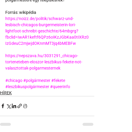
Forrás: wikipédia
https://noizz.de/politik/schwarz-und-
lesbisch-chicagos-burgermeisterin-lori-
lightfoot-schreibt-geschichte/64mbgrg?
fbclid=IwAR1keftf6QPz6oIKzJGbKaa0tIXRz0
IzGdeuC2mjwjdOKnmMT3jq4bMEBFw
https://nepszava.hu/3031291_chicago-
torteneteben-eloszor-leszbikus-fekete-not-
valasztottak-polgarmesternek
#chicago
#polgármester
#fekete
#leszbikuspolgármester
#queerinfo
HÍREK