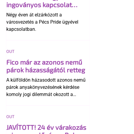
ingoványos kapcsolat
története
Négy éven át elzárkózott a
városvezetés a Pécs Pride ügyével
kapcsolatban.
OUT
Fico már az azonos nemű
párok házasságától retteg
A külföldön házasodott azonos nemű
párok anyakönyvezésének kérdése
komoly jogi dilemmát okozott a
szlovák belügynek, miközben Robert
Fico szerint az alkotmány
egyértelműen tiltja a házasságuk
OUT
elismerését. Közben az ellenzéken belül
JAVÍTOTT! 24 év várakozás
is vita robbant ki arról, hogy vissza