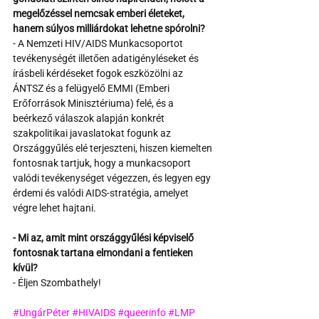
megelőzéssel nemcsak emberi életeket, 
hanem súlyos milliárdokat lehetne spórolni?
- A Nemzeti HIV/AIDS Munkacsoportot 
tevékenységét illetően adatigényléseket és 
írásbeli kérdéseket fogok eszközölni az 
ÁNTSZ és a felügyelő EMMI (Emberi 
Erőforrások Minisztériuma) felé, és a 
beérkező válaszok alapján konkrét 
szakpolitikai javaslatokat fogunk az 
Országgyűlés elé terjeszteni, hiszen kiemelten 
fontosnak tartjuk, hogy a munkacsoport 
valódi tevékenységet végezzen, és legyen egy 
érdemi és valódi AIDS-stratégia, amelyet 
végre lehet hajtani.
- Mi az, amit mint országgyűlési képviselő 
fontosnak tartana elmondani a fentieken 
kívül?
- Éljen Szombathely!
#UngárPéter
#HIVAIDS
#queerinfo
#LMP