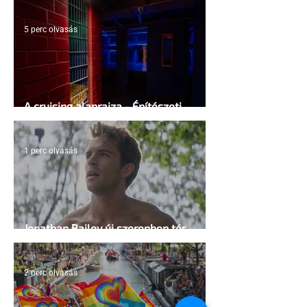
5 perc olvasás
A cruising alaprajza - Építészeti
irányelvek a vágy maximalizálására
1 perc olvasás
Jonathan Bailey új szerepben tér
vissza
2 perc olvasás