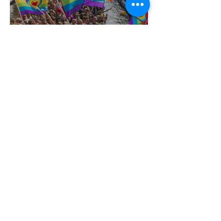
Terrortámadás árnyékában tartják az
idei WorldPride-ot Amszterdamban
1 perc olvasás
A London Trans+ Pride szervezője nem
volt hajlandó ünnepségnek nevezni az
eseményt- a BBC ezért törölte vele az
interjút
2 perc olvasás
Kényszerű száműzetésben az orosz
LMBTQ+ sajtó utolsó nagy hangja