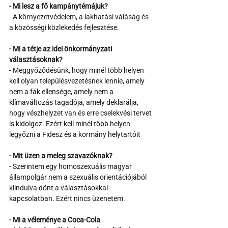
- Mi lesz a fő kampánytémájuk?
- A környezetvédelem, a lakhatási váláság és 
a közösségi közlekedés fejlesztése.
- Mi a tétje az idei önkormányzati 
választásoknak?
- Meggyőződésünk, hogy minél több helyen 
kell olyan településvezetésnek lennie, amely 
nem a fák ellensége, amely nem a 
klímaváltozás tagadója, amely deklarálja, 
hogy vészhelyzet van és erre cselekvési tervet 
is kidolgoz. Ezért kell minél több helyen 
legyőzni a Fidesz és a kormány helytartóit
- Mit üzen a meleg szavazóknak?
- Szerintem egy homoszexuális magyar 
állampolgár nem a szexuális orientációjából 
kiindulva dönt a választásokkal 
kapcsolatban. Ezért nincs üzenetem. 
- Mi a véleménye a Coca-Cola 