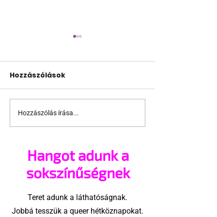
Hozzászólások
Hozzászólás írása...
Fico már az azonos
JAVÍTOTT! 24
nemű párok
várakozás a
házasságától retteg
jogegyenlősé
Hangot adunk a
Robert Biedro
megindító üz
sokszínűségnek
lengyel bejeg
élettársi
Teret adunk a láthatóságnak.
kapcsolatoké
Jobbá tesszük a queer hétköznapokat.