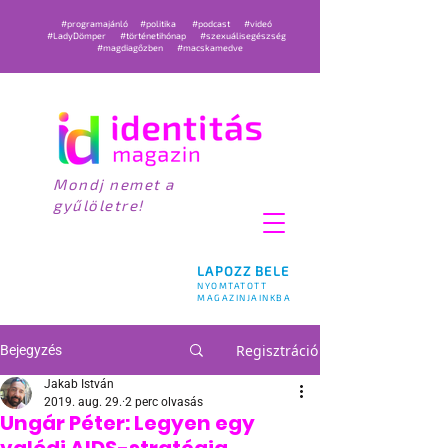
#programajánló
#politika
#podcast
#videó
#LadyDömper
#történetihónap
#szexuálisegészség
#magdiagőzben
#macskamedve
Mondj nemet a
gyűlöletre!
LAPOZZ BELE
NYOMTATOTT
MAGAZINJAINKBA
Regisztráció
Bejegyzés
Jakab István
2019. aug. 29.
2 perc olvasás
Ungár Péter: Legyen egy