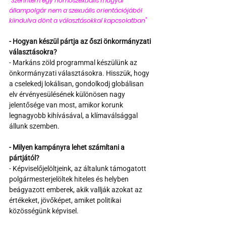
"Szerintem egy homoszexuális magyar 
állampolgár nem a szexuális orientációjából 
kiindulva dönt a választásokkal kapcsolatban"
- Hogyan készül pártja az őszi önkormányzati 
választásokra?
- Markáns zöld programmal készülünk az 
önkormányzati választásokra. Hisszük, hogy 
a cselekedj lokálisan, gondolkodj globálisan 
elv érvényesülésének különösen nagy 
jelentősége van most, amikor korunk 
legnagyobb kihívásával, a klímaválsággal 
állunk szemben.
- Milyen kampányra lehet számítani a 
pártjától? 
- Képviselőjelöltjeink, az általunk támogatott 
polgármesterjelöltek hiteles és helyben 
beágyazott emberek, akik vallják azokat az 
értékeket, jövőképet, amiket politikai 
közösségünk képvisel.