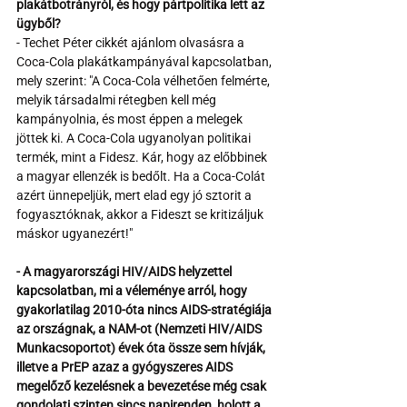
plakátbotrányról, és hogy pártpolitika lett az 
ügyből?
- Techet Péter cikkét ajánlom olvasásra a 
Coca-Cola plakátkampányával kapcsolatban, 
mely szerint: "A Coca-Cola vélhetően felmérte, 
melyik társadalmi rétegben kell még 
kampányolnia, és most éppen a melegek 
jöttek ki. A Coca-Cola ugyanolyan politikai 
termék, mint a Fidesz. Kár, hogy az előbbinek 
a magyar ellenzék is bedőlt. Ha a Coca-Colát 
azért ünnepeljük, mert elad egy jó sztorit a 
fogyasztóknak, akkor a Fideszt se kritizáljuk 
máskor ugyanezért!"
- A magyarországi HIV/AIDS helyzettel 
kapcsolatban, mi a véleménye arról, hogy 
gyakorlatilag 2010-óta nincs AIDS-stratégiája 
az országnak, a NAM-ot (Nemzeti HIV/AIDS 
Munkacsoportot) évek óta össze sem hívják, 
illetve a PrEP azaz a gyógyszeres AIDS 
megelőző kezelésnek a bevezetése még csak 
gondolati szinten sincs napirenden, holott a 