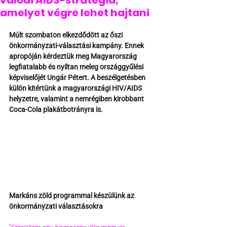
valódi AIDS-stratégia,
amelyet végre lehet hajtani
Múlt szombaton elkezdődött az őszi 
önkormányzati-választási kampány. Ennek 
apropóján kérdeztük meg Magyarország 
legfiatalabb és nyíltan meleg országgyűlési 
képviselőjét Ungár Pétert. A beszélgetésben 
külön kitértünk a magyarországi HIV/AIDS 
helyzetre, valamint a nemrégiben kirobbant 
Coca-Cola plakátbotrányra is.
Markáns zöld programmal készülünk az 
önkormányzati választásokra