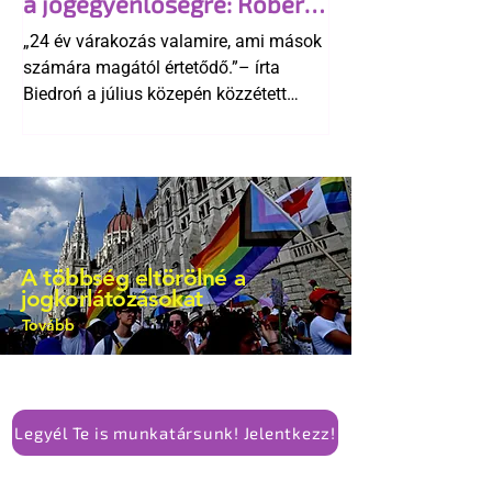
a jogegyenlőségre: Robert
kellene-e vonni a kormány konzervatív
Biedroń megindító üzenete
alkotmánymódosítását
„24 év várakozás valamire, ami mások
a lengyel bejegyzett
számára magától értetődő.”– írta
élettársi kapcsolatokért
Biedroń a július közepén közzétett
bejegyzésben.
A többség eltörölné a
jogkorlátozásokat
Tovább
Legyél Te is munkatársunk! Jelentkezz!