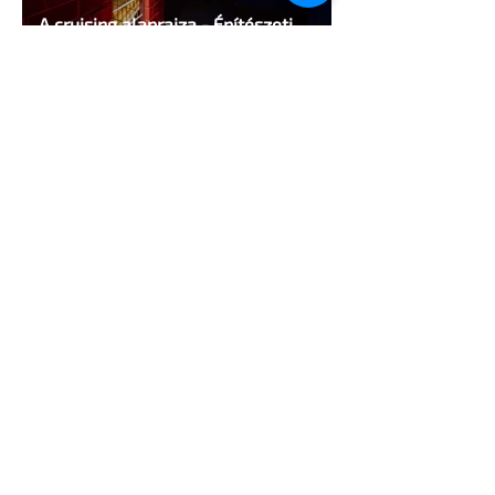
A cruising alaprajza - Építészeti
irányelvek a vágy maximalizálására
1 perc olvasás
Jonathan Bailey új szerepben tér
vissza
2 perc olvasás
Terrortámadás árnyékában tartják az
idei WorldPride-ot Amszterdamban
1 perc olvasás