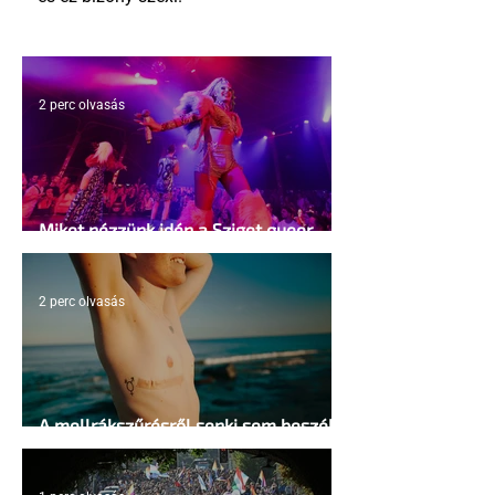
2 perc olvasás
Miket nézzünk idén a Sziget queer
sátrában?
2 perc olvasás
A mellrákszűrésről senki sem beszél a
mellkasi műtétek után - pedig kellene