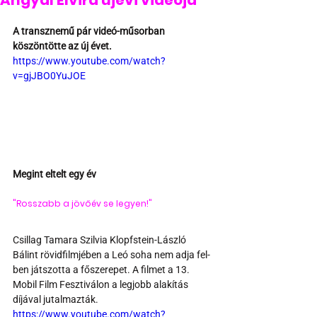
Angyal Elvira újévi videója
A transznemű pár videó-műsorban 
köszöntötte az új évet.
https://www.youtube.com/watch?
v=gjJBO0YuJOE
Megint eltelt egy év
"Rosszabb a jövőév se legyen!"
Csillag Tamara Szilvia Klopfstein-László 
Bálint rövidfilmjében a Leó soha nem adja fel-
ben játszotta a főszerepet. A filmet a 13. 
Mobil Film Fesztiválon a legjobb alakítás 
díjával jutalmazták.
https://www.youtube.com/watch?