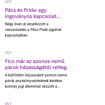
OUT
Pécs és Pride: egy
ingoványos kapcsolat
története
Négy éven át elzárkózott a
városvezetés a Pécs Pride ügyével
kapcsolatban.
OUT
Fico már az azonos nemű
párok házasságától retteg
A külföldön házasodott azonos nemű
párok anyakönyvezésének kérdése
komoly jogi dilemmát okozott a
szlovák belügynek, miközben Robert
Fico szerint az alkotmány
egyértelműen tiltja a házasságuk
OUT