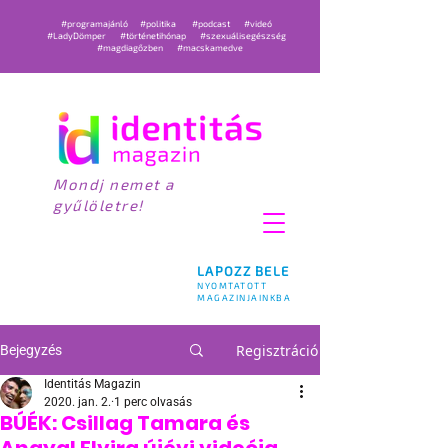
#programajánló
#politika
#podcast
#videó
#LadyDömper
#történetihónap
#szexuálisegészség
#magdiagőzben
#macskamedve
Mondj nemet a
gyűlöletre!
LAPOZZ BELE
NYOMTATOTT
MAGAZINJAINKBA
Regisztráció
Bejegyzés
Identitás Magazin
2020. jan. 2.
1 perc olvasás
BÚÉK: Csillag Tamara és