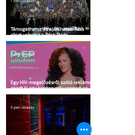
1 perc olvasás
Támogathatsz és ajánlhatsz: Te is
részt vehetsz a Pécs Pride
megvalósításában
1 perc olvasás
Egy HIV-megelőzésről szóló reklámon
akadt ki egy konzervatív csoport az
Egyesült Államokban
5 perc olvasás