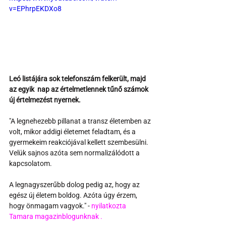
v=EPhrpEKDXo8
Leó listájára sok telefonszám felkerült, majd 
az egyik  nap az értelmetlennek tűnő számok 
új értelmezést nyernek.
"A legnehezebb pillanat a transz életemben az 
volt, mikor addigi életemet feladtam, és a 
gyermekeim reakciójával kellett szembesülni. 
Velük sajnos azóta sem normalizálódott a 
kapcsolatom.
A legnagyszerűbb dolog pedig az, hogy az 
egész új életem boldog. Azóta úgy érzem, 
hogy önmagam vagyok." - 
nyilatkozta 
Tamara magazinblogunknak .