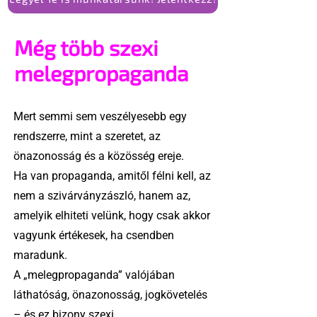
Még több szexi
melegpropaganda
Mert semmi sem veszélyesebb egy
rendszerre, mint a szeretet, az
önazonosság és a közösség ereje.
Ha van propaganda, amitől félni kell, az
nem a szivárványzászló, hanem az,
amelyik elhiteti velünk, hogy csak akkor
vagyunk értékesek, ha csendben
maradunk.
A „melegpropaganda” valójában
láthatóság, önazonosság, jogkövetelés
– és ez bizony szexi.