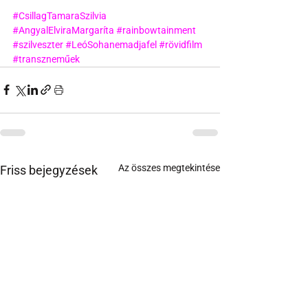
#CsillagTamaraSzilvia
#AngyalElviraMargaríta
#rainbowtainment
#szilveszter
#LeóSohanemadjafel
#rövidfilm
#transzneműek
Az összes megtekintése
Friss bejegyzések