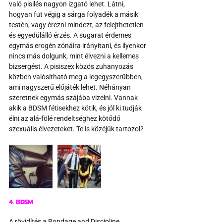
való pisilés nagyon izgató lehet. Látni, 
hogyan fut végig a sárga folyadék a másik 
testén, vagy érezni mindezt, az felejthetetlen 
és egyedülálló érzés. A sugarat érdemes 
egymás erogén zónáira irányítani, és ilyenkor 
nincs más dolgunk, mint élvezni a kellemes 
bizsergést. A pisiszex közös zuhanyozás 
közben valósítható meg a legegyszerűbben, 
ami nagyszerű előjáték lehet. Néhányan 
szeretnek egymás szájába vizelni. Vannak 
akik a BDSM fétisekhez kötik, és jól ki tudják 
élni az alá-fölé rendeltséghez kötődő 
szexuális élvezeteket. Te is közéjük tartozol?
4. BDSM
A rövidítés a Bondage and Discipline, 