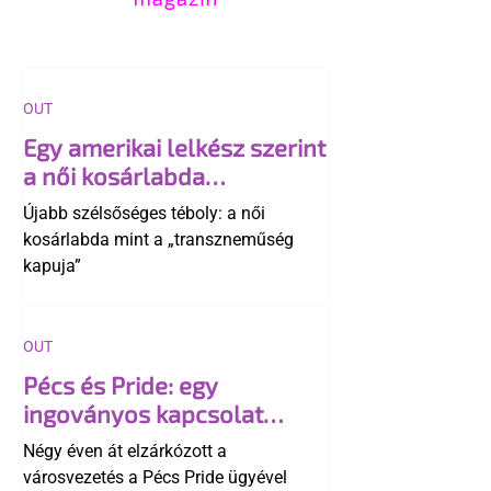
OUT
Egy amerikai lelkész szerint
a női kosárlabda
transzneműséghez vezet
Újabb szélsőséges téboly: a női
kosárlabda mint a „transzneműség
kapuja”
OUT
Pécs és Pride: egy
ingoványos kapcsolat
története
Négy éven át elzárkózott a
városvezetés a Pécs Pride ügyével