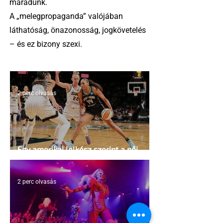
maradunk.
A „melegpropaganda” valójában
láthatóság, önazonosság, jogkövetelés
– és ez bizony szexi.
2 perc olvasás
Egy amerikai lelkész szerint a női
kosárlabda transzneműséghez vezet
2 perc olvasás