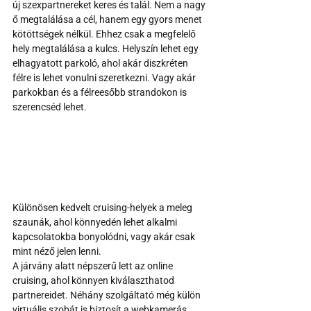
új szexpartnereket keres és talál. Nem a nagy 
ő megtalálása a cél, hanem egy gyors menet 
kötöttségek nélkül. Ehhez csak a megfelelő 
hely megtalálása a kulcs. Helyszín lehet egy 
elhagyatott parkoló, ahol akár diszkréten 
félre is lehet vonulni szeretkezni. Vagy akár 
parkokban és a félreesőbb strandokon is 
szerencséd lehet. 
Különösen kedvelt cruising-helyek a meleg 
szaunák, ahol könnyedén lehet alkalmi 
kapcsolatokba bonyolódni, vagy akár csak 
mint néző jelen lenni. 
A járvány alatt népszerű lett az online 
cruising, ahol könnyen kiválaszthatod 
partnereidet. Néhány szolgáltató még külön 
virtuális szobát is biztosít a webkamerás 