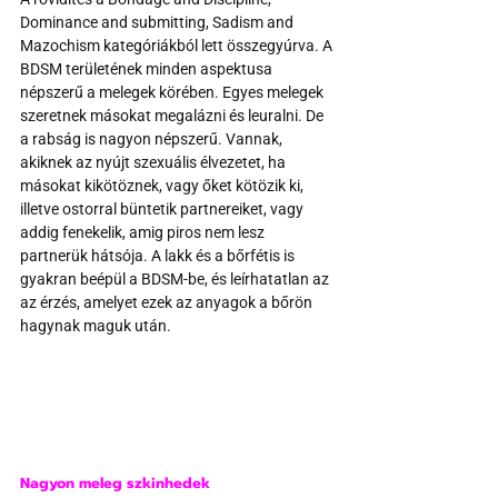
Dominance and submitting, Sadism and 
Mazochism kategóriákból lett összegyúrva. A 
BDSM területének minden aspektusa 
népszerű a melegek körében. Egyes melegek 
szeretnek másokat megalázni és leuralni. De 
a rabság is nagyon népszerű. Vannak, 
akiknek az nyújt szexuális élvezetet, ha 
másokat kikötöznek, vagy őket kötözik ki, 
illetve ostorral büntetik partnereiket, vagy 
addig fenekelik, amig piros nem lesz 
partnerük hátsója. A lakk és a bőrfétis is 
gyakran beépül a BDSM-be, és leírhatatlan az 
az érzés, amelyet ezek az anyagok a bőrön 
hagynak maguk után.
Nagyon meleg szkinhedek