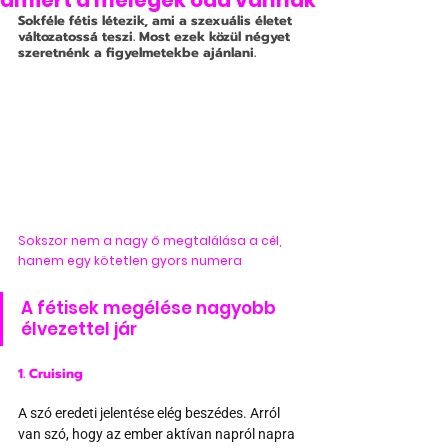
amiért a melegek oda vannak
Sokféle fétis létezik, ami a szexuális életet 
változatossá teszi. Most ezek közül négyet 
szeretnénk a figyelmetekbe ajánlani.
Sokszor nem a nagy ő megtalálása a cél, 
hanem egy kötetlen gyors numera
A fétisek megélése nagyobb 
élvezettel jár
1. Cruising
A szó eredeti jelentése elég beszédes. Arról 
van szó, hogy az ember aktívan napról napra 