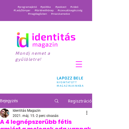
#programajánló
#politika
#podcast
#videó
#LadyDömper
#történetihónap
#szexuálisegészség
#magdiagőzben
#macskamedve
Mondj nemet a
gyűlöletre!
LAPOZZ BELE
NYOMTATOTT
MAGAZINJAINKBA
Regisztráció
Bejegyzés
Identitás Magazin
2021. máj. 15.
2 perc olvasás
A 4 legnépszerűbb fétis