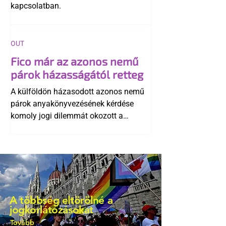
kapcsolatban.
OUT
Fico már az azonos nemű
párok házasságától retteg
A külföldön házasodott azonos nemű
párok anyakönyvezésének kérdése
komoly jogi dilemmát okozott a
szlovák belügynek, miközben Robert
Fico szerint az alkotmány
egyértelműen tiltja a házasságuk
elismerését. Közben az ellenzéken belül
is vita robbant ki arról, hogy vissza
kellene-e vonni a kormány konzervatív
A többség eltörölné a
alkotmánymódosítását
jogkorlátozásokat
Tovább