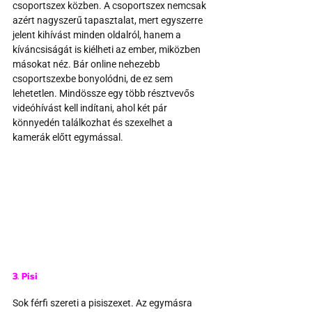
csoportszex közben. A csoportszex nemcsak 
azért nagyszerű tapasztalat, mert egyszerre 
jelent kihívást minden oldalról, hanem a 
kíváncsiságát is kiélheti az ember, miközben 
másokat néz. Bár online nehezebb 
csoportszexbe bonyolódni, de ez sem 
lehetetlen. Mindössze egy több résztvevős 
videóhívást kell indítani, ahol két pár 
könnyedén találkozhat és szexelhet a 
kamerák előtt egymással.
3. Pisi
Sok férfi szereti a pisiszexet. Az egymásra 