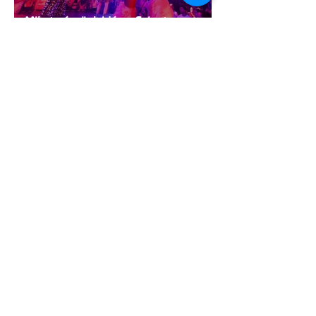
Miket nézzünk idén a Sziget queer
sátrában?
2 perc olvasás
A mellrákszűrésről senki sem beszél a
mellkasi műtétek után - pedig kellene
1 perc olvasás
Támogathatsz és ajánlhatsz: Te is
részt vehetsz a Pécs Pride
megvalósításában