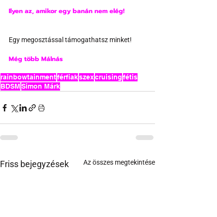
Ilyen az, amikor egy banán nem elég!
Egy megosztással támogathatsz minket!
Még több Málnás
rainbowtainment
férfiak
szex
cruising
fétis
BDSM
Simon Márk
Az összes megtekintése
Friss bejegyzések