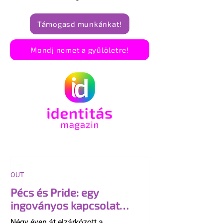
Támogasd munkánkat!
Mondj nemet a gyűlöletre!
OUT
Pécs és Pride: egy
ingoványos kapcsolat
története
Négy éven át elzárkózott a