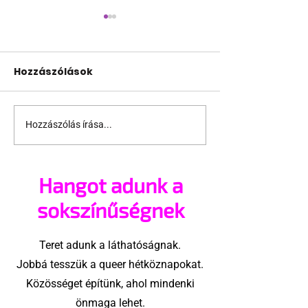
Hozzászólások
Hozzászólás írása...
Ausztrál külvárosi
Dúró Dóra kísé
meztelen srácok 18+
Labrisz
filmbemutató
Hangot adunk a
sokszínűségnek
Teret adunk a láthatóságnak.
Jobbá tesszük a queer hétköznapokat.
Közösséget építünk, ahol mindenki
önmaga lehet.