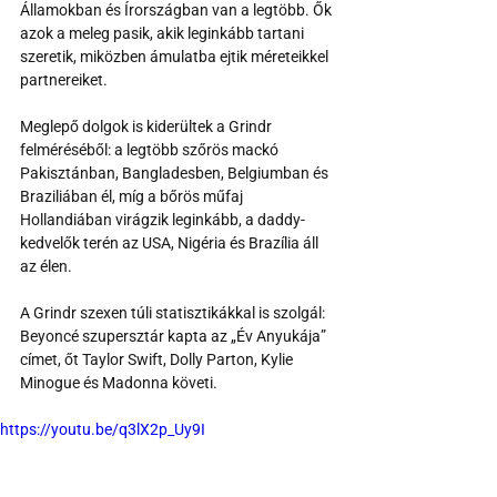
Államokban és Írországban van a legtöbb. Ők 
azok a meleg pasik, akik leginkább tartani 
szeretik, miközben ámulatba ejtik méreteikkel 
partnereiket.
Meglepő dolgok is kiderültek a Grindr 
felméréséből: a legtöbb szőrös mackó 
Pakisztánban, Bangladesben, Belgiumban és 
Braziliában él, míg a bőrös műfaj 
Hollandiában virágzik leginkább, a daddy-
kedvelők terén az USA, Nigéria és Brazília áll 
az élen.
A Grindr szexen túli statisztikákkal is szolgál: 
Beyoncé szupersztár kapta az „Év Anyukája” 
címet, őt Taylor Swift, Dolly Parton, Kylie 
Minogue és Madonna követi.
https://youtu.be/q3lX2p_Uy9I