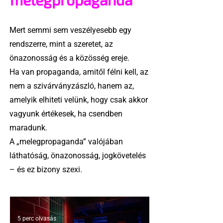
Mert semmi sem veszélyesebb egy
rendszerre, mint a szeretet, az
önazonosság és a közösség ereje.
Ha van propaganda, amitől félni kell, az
nem a szivárványzászló, hanem az,
amelyik elhiteti velünk, hogy csak akkor
vagyunk értékesek, ha csendben
maradunk.
A „melegpropaganda” valójában
láthatóság, önazonosság, jogkövetelés
– és ez bizony szexi.
5 perc olvasás