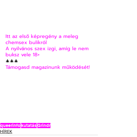
Itt az első képregény a meleg 
chemsex bulikról
A nyilvános szex izgi, amíg le nem 
buksz vele 18+
🎄🎄🎄
Támogasd magazinunk működését!
queerinfo
kutatás
Grindr
HÍREK