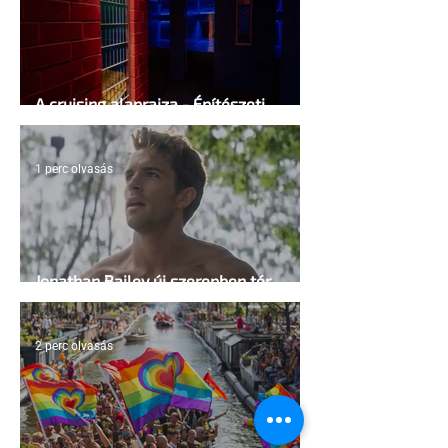
A cruising alaprajza - Építészeti
irányelvek a vágy maximalizálására
1 perc olvasás
Jonathan Bailey új szerepben tér
vissza
2 perc olvasás