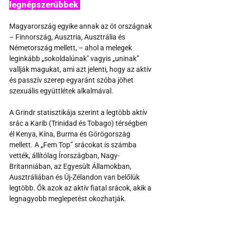
legnépszerűbbek 
Magyarország egyike annak az öt országnak 
– Finnország, Ausztria, Ausztrália és 
Németország mellett, – ahol a melegek 
leginkább „sokoldalúnak" vagyis „uninak” 
vallják magukat, ami azt jelenti, hogy az aktív 
és passzív szerep egyaránt szóba jöhet 
szexuális együttlétek alkalmával.
A Grindr statisztikája szerint a legtöbb aktív 
srác a Karib (Trinidad és Tobago) térségben 
él Kenya, Kína, Burma és Görögország 
mellett. A „Fem Top” srácokat is számba 
vették, állítólag Írországban, Nagy-
Britanniában, az Egyesült Államokban, 
Ausztráliában és Új-Zélandon van belőlük 
legtöbb. Ők azok az aktív fiatal srácok, akik a 
legnagyobb meglepetést okozhatják.