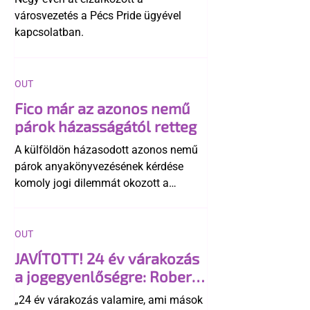
városvezetés a Pécs Pride ügyével
kapcsolatban.
OUT
Fico már az azonos nemű
párok házasságától retteg
A külföldön házasodott azonos nemű
párok anyakönyvezésének kérdése
komoly jogi dilemmát okozott a
szlovák belügynek, miközben Robert
Fico szerint az alkotmány
egyértelműen tiltja a házasságuk
OUT
elismerését. Közben az ellenzéken belül
JAVÍTOTT! 24 év várakozás
is vita robbant ki arról, hogy vissza
a jogegyenlőségre: Robert
kellene-e vonni a kormány konzervatív
Biedroń megindító üzenete
alkotmánymódosítását
„24 év várakozás valamire, ami mások