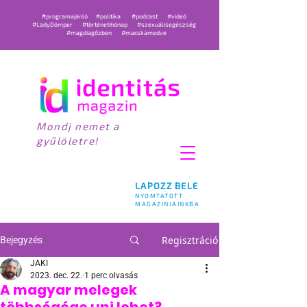
#programajánló
#politika
#podcast
#videó
#LadyDömper
#történetihónap
#szexuálisegészség
#magdiagőzben
#macskamedve
Mondj nemet a
gyűlöletre!
LAPOZZ BELE
NYOMTATOTT
MAGAZINJAINKBA
Regisztráció
Bejegyzés
JAKI
2023. dec. 22.
1 perc olvasás
A magyar melegek