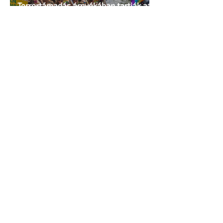
Terrortámadás árnyékában tartják az
idei WorldPride-ot Amszterdamban
1 perc olvasás
A London Trans+ Pride szervezője nem
volt hajlandó ünnepségnek nevezni az
eseményt- a BBC ezért törölte vele az
interjút
2 perc olvasás
Kényszerű száműzetésben az orosz
LMBTQ+ sajtó utolsó nagy hangja
2 perc olvasás