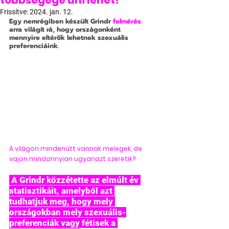
többségége uni lehet?
Frissítve:
2024. jan. 12.
Egy nemrégiben készült Grindr 
felmérés
arra világít rá, hogy országonként 
mennyire eltérők lehetnek szexuális 
preferenciáink.
A világon mindenütt vannak melegek, de 
vajon mindannyian ugyanazt szeretik?
 A Grindr közzétette az elmúlt év 
statisztikáit, amelyből azt 
tudhatjuk meg, hogy mely 
országokban mely szexuális-
preferenciák vagy fétisek a 