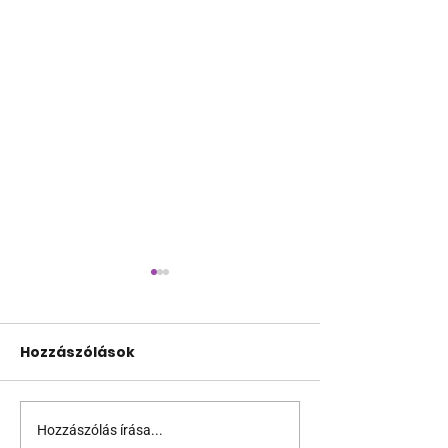
Hozzászólások
Hozzászólás írása...
A mellrákszűrésről
Támogathats