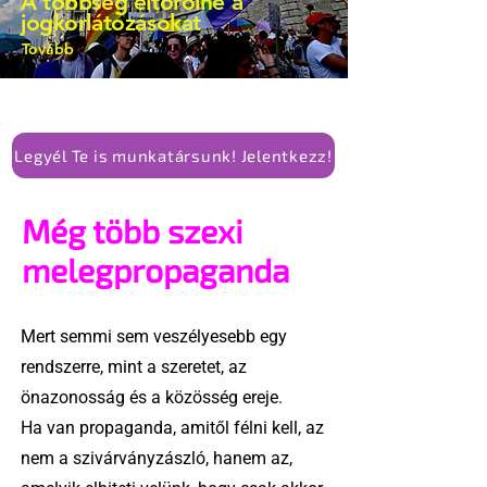
A többség eltörölné a
jogkorlátozásokat
Tovább
Legyél Te is munkatársunk! Jelentkezz!
Még több szexi
melegpropaganda
Mert semmi sem veszélyesebb egy
rendszerre, mint a szeretet, az
önazonosság és a közösség ereje.
Ha van propaganda, amitől félni kell, az
nem a szivárványzászló, hanem az,