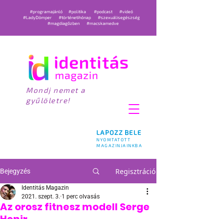
#programajánló
#politika
#podcast
#videó
#LadyDömper
#történetihónap
#szexuálisegészség
#magdiagőzben
#macskamedve
Mondj nemet a
gyűlöletre!
LAPOZZ BELE
NYOMTATOTT
MAGAZINJAINKBA
Regisztráció
Bejegyzés
Identitás Magazin
2021. szept. 3.
1 perc olvasás
Az orosz fitnesz modell Serge