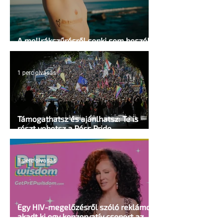
A mellrákszűrésről senki sem beszél a
mellkasi műtétek után - pedig kellene
1 perc olvasás
Támogathatsz és ajánlhatsz: Te is
részt vehetsz a Pécs Pride
megvalósításában
1 perc olvasás
Egy HIV-megelőzésről szóló reklámon
akadt ki egy konzervatív csoport az