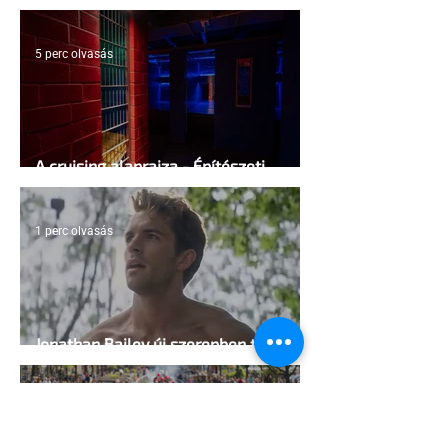
Egyesült Államokban
5 perc olvasás
A cruising alaprajza - Építészeti
irányelvek a vágy maximalizálására
1 perc olvasás
Jonathan Bailey új szerepben tér
vissza
2 perc olvasás