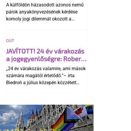
A külföldön házasodott azonos nemű
párok anyakönyvezésének kérdése
komoly jogi dilemmát okozott a
szlovák belügynek, miközben Robert
Fico szerint az alkotmány
egyértelműen tiltja a házasságuk
OUT
elismerését. Közben az ellenzéken belül
JAVÍTOTT! 24 év várakozás
is vita robbant ki arról, hogy vissza
a jogegyenlőségre: Robert
kellene-e vonni a kormány konzervatív
Biedroń megindító üzenete
alkotmánymódosítását
„24 év várakozás valamire, ami mások
a lengyel bejegyzett
számára magától értetődő.”– írta
élettársi kapcsolatokért
Biedroń a július közepén közzétett
bejegyzésben.