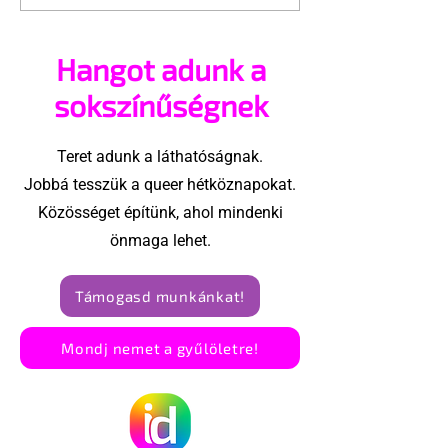
senki sem beszél a
ajánlhatsz: Te
mellkasi műtétek
vehetsz a Péc
Hangot adunk a
után - pedig kellene
megvalósítá
sokszínűségnek
Teret adunk a láthatóságnak.
Jobbá tesszük a queer hétköznapokat.
Közösséget építünk, ahol mindenki
önmaga lehet.
Támogasd munkánkat!
Mondj nemet a gyűlöletre!