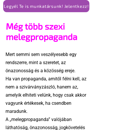
Legyél Te is munkatársunk! Jelentkezz!
Még több szexi
melegpropaganda
Mert semmi sem veszélyesebb egy
rendszerre, mint a szeretet, az
önazonosság és a közösség ereje.
Ha van propaganda, amitől félni kell, az
nem a szivárványzászló, hanem az,
amelyik elhiteti velünk, hogy csak akkor
vagyunk értékesek, ha csendben
maradunk.
A „melegpropaganda” valójában
láthatóság, önazonosság, jogkövetelés