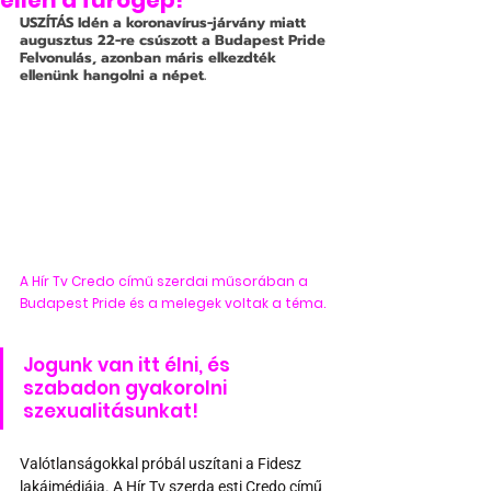
ellen a fúrógép!
USZÍTÁS
 Idén a koronavírus-járvány miatt 
augusztus 22-re csúszott a Budapest Pride 
Felvonulás, azonban máris elkezdték 
ellenünk hangolni a népet.
A Hír Tv Credo című szerdai műsorában a 
Budapest Pride és a melegek voltak a téma.
Jogunk van itt élni, és 
szabadon gyakorolni 
szexualitásunkat!
Valótlanságokkal próbál uszítani a Fidesz 
lakájmédiája. A Hír Tv szerda esti Credo című 