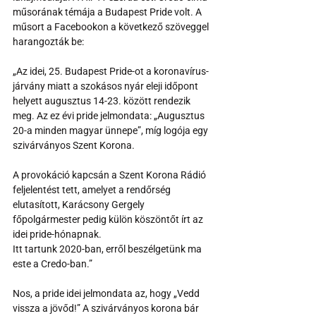
műsorának témája a Budapest Pride volt. A 
műsort a Facebookon a következő szöveggel 
harangozták be: 
„Az idei, 25. Budapest Pride-ot a koronavírus-
járvány miatt a szokásos nyár eleji időpont 
helyett augusztus 14-23. között rendezik 
meg. Az ez évi pride jelmondata: „Augusztus 
20-a minden magyar ünnepe”, míg logója egy 
szivárványos Szent Korona.
A provokáció kapcsán a Szent Korona Rádió 
feljelentést tett, amelyet a rendőrség 
elutasított, Karácsony Gergely 
főpolgármester pedig külön köszöntőt írt az 
idei pride-hónapnak.
Itt tartunk 2020-ban, erről beszélgetünk ma 
este a Credo-ban.”
Nos, a pride idei jelmondata az, hogy „Vedd 
vissza a jövőd!” A szivárványos korona bár 