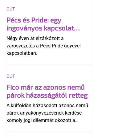
OUT
Pécs és Pride: egy
ingoványos kapcsolat
története
Négy éven át elzárkózott a
városvezetés a Pécs Pride ügyével
kapcsolatban.
OUT
Fico már az azonos nemű
párok házasságától retteg
A külföldön házasodott azonos nemű
párok anyakönyvezésének kérdése
komoly jogi dilemmát okozott a
szlovák belügynek, miközben Robert
Fico szerint az alkotmány