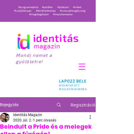
#programajánló
#politika
#podcast
#videó
#LadyDömper
#történetihónap
#szexuálisegészség
#magdiagőzben
#macskamedve
Mondj nemet a
gyűlöletre!
LAPOZZ BELE
NYOMTATOTT
MAGAZINJAINKBA
Regisztráció
Bejegyzés
Identitás Magazin
2020. júl. 2.
1 perc olvasás
Beindult a Pride és a melegek