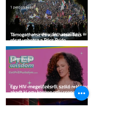
1 perc olvasás
Támogathatsz és ajánlhatsz: Te is
részt vehetsz a Pécs Pride
megvalósításában
1 perc olvasás
Egy HIV-megelőzésről szóló reklámon
akadt ki egy konzervatív csoport az
Egyesült Államokban
5 perc olvasás