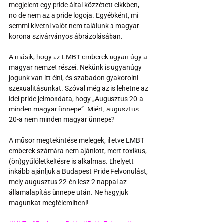
megjelent egy pride által közzétett cikkben, 
no de nem az a pride logoja. Egyébként, mi 
semmi kivetni valót nem találunk a magyar 
korona szivárványos ábrázolásában.
A másik, hogy az LMBT emberek ugyan úgy a 
magyar nemzet részei. Nekünk is ugyanúgy 
jogunk van itt élni, és szabadon gyakorolni 
szexualitásunkat. Szóval még az is lehetne az 
idei pride jelmondata, hogy „Augusztus 20-a 
minden magyar ünnepe”. Miért, augusztus 
20-a nem minden magyar ünnepe?
A műsor megtekintése melegek, illetve LMBT 
emberek számára nem ajánlott, mert toxikus,  
(ön)gyűlöletkeltésre is alkalmas. Ehelyett 
inkább ajánljuk a Budapest Pride Felvonulást, 
mely augusztus 22-én lesz 2 nappal az 
államalapítás ünnepe után. Ne hagyjuk 
magunkat megfélemlíteni!