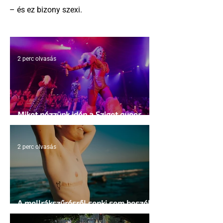
– és ez bizony szexi.
2 perc olvasás
Miket nézzünk idén a Sziget queer
sátrában?
2 perc olvasás
A mellrákszűrésről senki sem beszél a
mellkasi műtétek után - pedig kellene