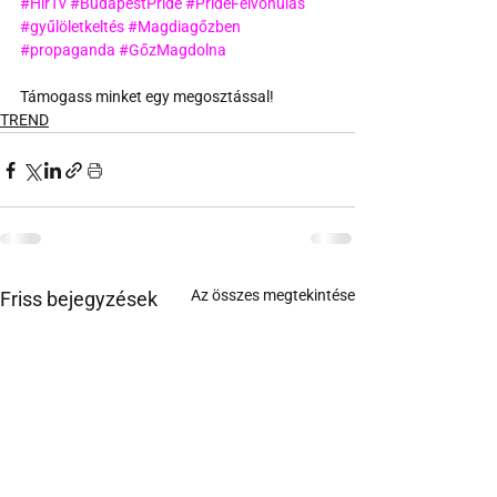
#HírTv
#BudapestPride
#PrideFelvonulás
#gyűlöletkeltés
#Magdiagőzben
#propaganda
#GőzMagdolna
Támogass minket egy megosztással!
TREND
Az összes megtekintése
Friss bejegyzések