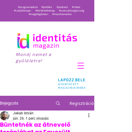
#programajánló
#politika
#podcast
#videó
#LadyDömper
#történetihónap
#szexuálisegészség
#magdiagőzben
#macskamedve
Mondj nemet a
gyűlöletre!
LAPOZZ BELE
NYOMTATOTT
MAGAZINJAINKBA
Regisztráció
Bejegyzés
Jakab István
jún. 26.
1 perc olvasás
Büntetnék az átnevelő