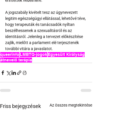
érintettek védelmére.
A jogszabály kivételt tesz az úgynevezett 
legitim egészségügyi ellátással, lehetővé téve, 
hogy terapeuták és tanácsadók nyíltan 
beszélhessenek a szexualitásról és az 
identitásról. Jelenleg a tervezet előkészítése 
zajlik, mielőtt a parlament elé terjesztenék 
további vitára a javaslatot.
queerinfo
LMBTQ-jogok
Egyesült Királyság
átnevelő terápia
Az összes megtekintése
Friss bejegyzések