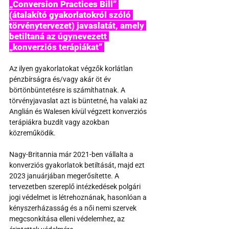
„Conversion Practices Bill” 
(átalakító gyakorlatokról szóló 
törvénytervezet) javaslatát, amely 
betiltaná az úgynevezett 
„konverziós terápiákat” 
Az ilyen gyakorlatokat végzők korlátlan 
pénzbírságra és/vagy akár öt év 
börtönbüntetésre is számíthatnak. A 
törvényjavaslat azt is büntetné, ha valaki az 
Anglián és Walesen kívül végzett konverziós 
terápiákra buzdít vagy azokban 
közreműködik.
Nagy-Britannia már 2021-ben vállalta a 
konverziós gyakorlatok betiltását, majd ezt 
2023 januárjában megerősítette. A 
tervezetben szereplő intézkedések polgári 
jogi védelmet is létrehoznának, hasonlóan a 
kényszerházasság és a női nemi szervek 
megcsonkítása elleni védelemhez, az 