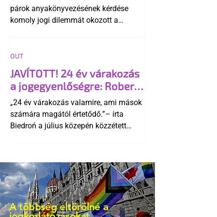
párok anyakönyvezésének kérdése
komoly jogi dilemmát okozott a
szlovák belügynek, miközben Robert
Fico szerint az alkotmány
egyértelműen tiltja a házasságuk
OUT
elismerését. Közben az ellenzéken belül
JAVÍTOTT! 24 év várakozás
is vita robbant ki arról, hogy vissza
a jogegyenlőségre: Robert
kellene-e vonni a kormány konzervatív
Biedroń megindító üzenete
alkotmánymódosítását
„24 év várakozás valamire, ami mások
a lengyel bejegyzett
számára magától értetődő.”– írta
élettársi kapcsolatokért
Biedroń a július közepén közzétett
bejegyzésben.
A többség eltörölné a
jogkorlátozásokat