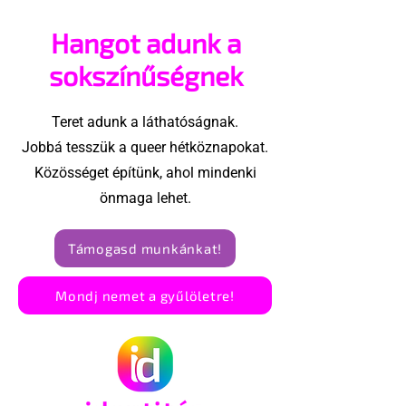
szakaszt” – a brit
lehetett quee
Hangot adunk a
melegpropaganda-
párokkal besz
törvényt
sokszínűségnek
Teret adunk a láthatóságnak.
Jobbá tesszük a queer hétköznapokat.
Közösséget építünk, ahol mindenki
önmaga lehet.
Támogasd munkánkat!
Mondj nemet a gyűlöletre!