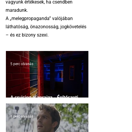
vagyunk értékesek, ha csendben
maradunk.
A „melegpropaganda” valójában
láthatóság, önazonosság, jogkövetelés
– és ez bizony szexi.
5 perc olvasás
A cruising alaprajza - Építészeti
irányelvek a vágy maximalizálására
1 perc olvasás