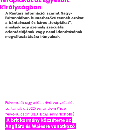
terápiákat az Egyesült
Királyságban
A Reuters információi szerint Nagy-
Britanniában büntethetővé tennék azokat 
a bántalmazó és káros „terápiákat”, 
amelyek egy személy szexuális 
orientációjának vagy nemi identitásának 
megváltoztatására irányulnak.
Felvonulók egy óriás szivárványzászlót 
tartanak a 2022-es londoni Pride 
felvonuláson (REUTERS/Henry Nicholls)
 A brit kormány közzétette az 
Angliára és Walesre vonatkozó 