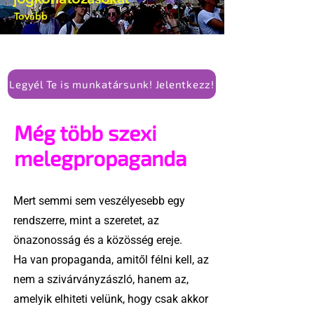
Tovább
Legyél Te is munkatársunk! Jelentkezz!
Még több szexi
melegpropaganda
Mert semmi sem veszélyesebb egy
rendszerre, mint a szeretet, az
önazonosság és a közösség ereje.
Ha van propaganda, amitől félni kell, az
nem a szivárványzászló, hanem az,
amelyik elhiteti velünk, hogy csak akkor