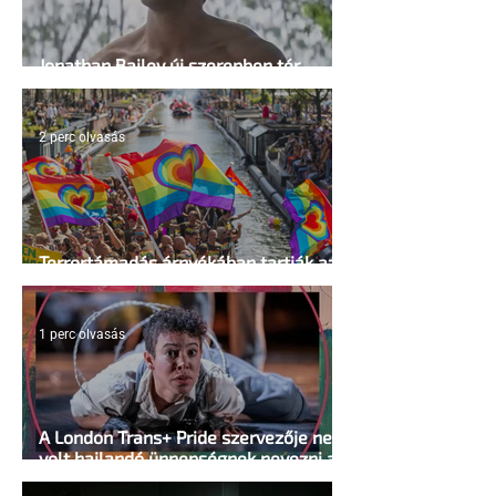
Jonathan Bailey új szerepben tér
vissza
2 perc olvasás
Terrortámadás árnyékában tartják az
idei WorldPride-ot Amszterdamban
1 perc olvasás
A London Trans+ Pride szervezője nem
volt hajlandó ünnepségnek nevezni az
eseményt- a BBC ezért törölte vele az