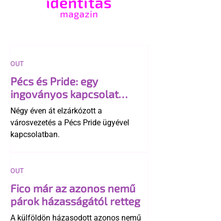
OUT
Pécs és Pride: egy
ingoványos kapcsolat
története
Négy éven át elzárkózott a
városvezetés a Pécs Pride ügyével
kapcsolatban.
OUT
Fico már az azonos nemű
párok házasságától retteg
A külföldön házasodott azonos nemű