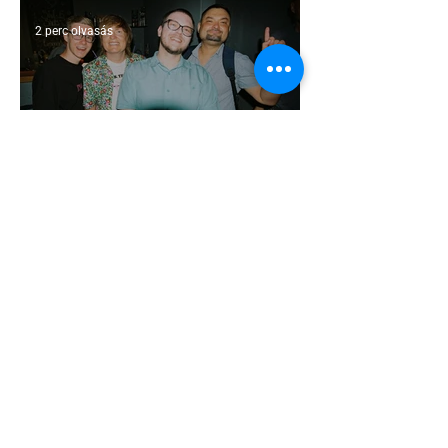
interjút
2 perc olvasás
Kényszerű száműzetésben az orosz
LMBTQ+ sajtó utolsó nagy hangja
2 perc olvasás
Pécs és Pride: egy ingoványos
kapcsolat története
3 perc olvasás