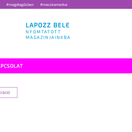
g
#magdiagőzben
#macskamedve
LAPOZZ BELE
NYOMTATOTT
MAGAZINJAINKBA
APCSOLAT
tráció