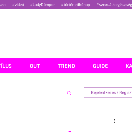
cast
#videó
#LadyDömper
#történetihónap
#szexuálisegészsé
TÍLUS
OUT
TREND
GUIDE
K
Bejelentkezés / Regisz