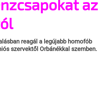
énzcsapokat az
ól
alásban reagál a legújabb homofób 
 uniós szervektől Orbánékkal szemben.