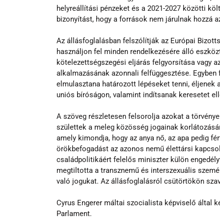
helyreállítási pénzeket és a 2021-2027 közötti köl
bizonyítást, hogy a források nem járulnak hozzá 
Az állásfoglalásban felszólítják az Európai Bizott
használjon fel minden rendelkezésére álló eszköz
kötelezettségszegési eljárás felgyorsítása vagy 
alkalmazásának azonnali felfüggesztése. Egyben fe
elmulasztana határozott lépéseket tenni, éljenek 
uniós bíróságon, valamint indítsanak keresetet e
A szöveg részletesen felsorolja azokat a törvény
születtek a meleg közösség jogainak korlátozásár
amely kimondja, hogy az anya nő, az apa pedig férf
örökbefogadást az azonos nemű élettársi kapcsola
családpolitikáért felelős miniszter külön engedély
megtiltotta a transznemű és interszexuális szemé
való jogukat. Az állásfoglalásról csütörtökön szav
Cyrus Engerer máltai szocialista képviselő által k
Parlament.