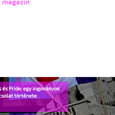
 és Pride: egy ingoványos
csolat története