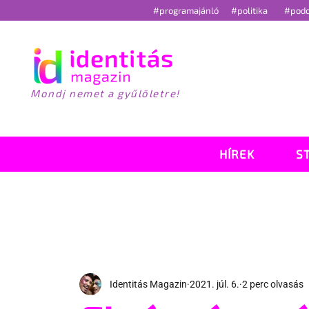
#programajánló
#politika
#pod
Mondj nemet a gyűlöletre!
HÍREK
S
Identitás Magazin
2021. júl. 6.
2 perc olvasás