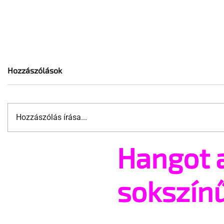
Hozzászólások
Hozzászólás írása...
Hangot 
Ettől biztos sokan orgazmust
Attól lenn
kaptak volna
sem zava
transzne
sokszín