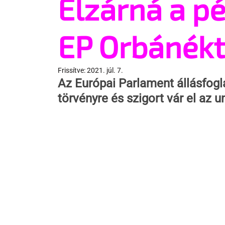
Elzárná a p
EP Orbánékt
Frissítve:
2021. júl. 7.
Az Európai Parlament állásfogl
törvényre és szigort vár el az