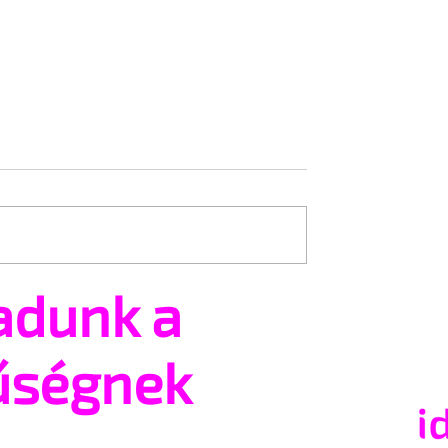
adunk a
ék boldog, ha senkit
Ettől biztos sokkot kapta
rna
volna Orbánék
műségem
űségnek