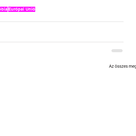
óbia
Európai Unió
Az összes meg