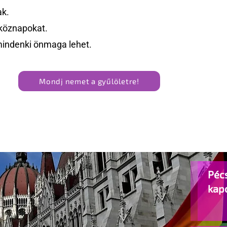
ak.
köznapokat.
mindenki önmaga lehet.
Mondj nemet a gyűlöletre!
Pécs
kap