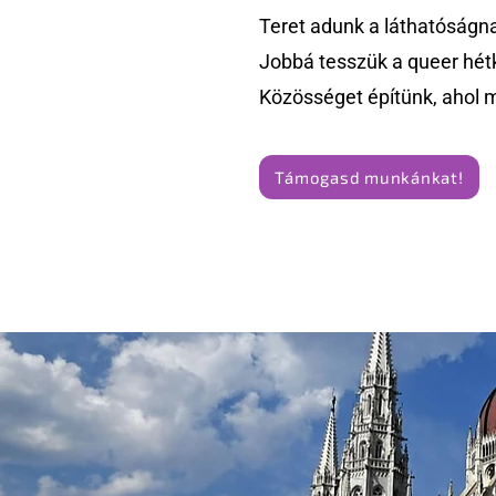
Teret adunk a láthatóságn
Jobbá tesszük a queer hét
Közösséget építünk, ahol 
Támogasd munkánkat!