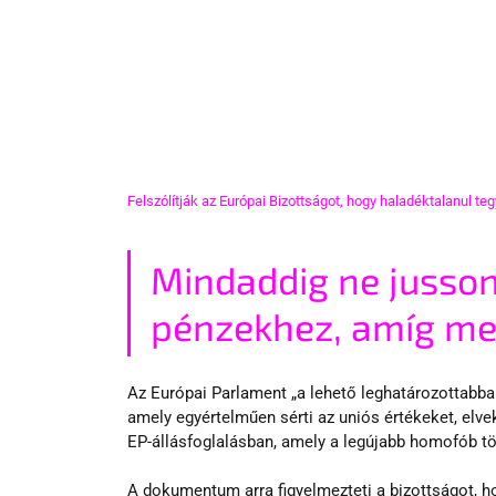
Felszólítják az Európai Bizottságot, hogy haladéktalanul te
Mindaddig ne jusso
pénzekhez, amíg meg
Az Európai Parlament „a lehető leghatározottabban 
amely egyértelműen sérti az uniós értékeket, elvek
EP-állásfoglalásban, amely a legújabb homofób tö
A dokumentum arra figyelmezteti a bizottságot, h