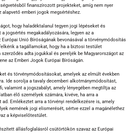
tségvetésből finanszírozott projekteket, amíg nem nyer 
az alapvető emberi jogok megsértéshez.
ságot, hogy haladéktalanul tegyen jogi lépéseket és 
t a jogsértés megakadályozására, legyen az a 
az Európai Unió Bíróságának bevonásával a törvénymódosítás 
lkérik a tagállamokat, hogy ha a biztosi testület 
a szerződés adta jogukkal és pereljék be Magyarországot az 
llene az Emberi Jogok Európai Bíróságán.
eket és törvénymódosításokat, amelyek az elmúlt években 
a. Ide sorolja a tavaly decemberi alkotmánymódosítást, 
i, valamint a jogszabályt, amely lényegében megtiltja az 
tban élő személyek számára, kivéve, ha arra a 
t ad. Emlékeztet arra a törvényi rendelkezésre is, amely 
lyek nemének jogi elismerését, sértve ezzel a magánélethez 
az a képviselőtestület. 
észített állásfoglalásról csütörtökön szavaz az Európai 