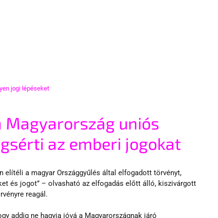
gyen jogi lépéseket
n Magyarország uniós 
sérti az emberi jogokat
elítéli a magyar Országgyűlés által elfogadott törvényt, 
et és jogot” – olvasható az elfogadás előtt álló, kiszivárgott 
rvényre reagál.
ogy addig ne hagyja jóvá a Magyarországnak járó 