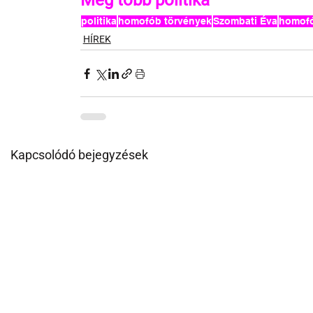
Még több politika
politika
homofób törvények
Szombati Éva
homof
HÍREK
Kapcsolódó bejegyzések