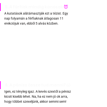
5. A férfiak mindig kanosak 
😈
A kutatások alátámasztják ezt a tézist. Egy 
nap folyamán a férfiaknak átlagosan 11 
erekciójuk van, ebből 5 alvás közben.
6. A pénisz össze tud menni?
😱
Igen, ez tényleg igaz. A kevés szextől a pénisz 
kicsit kisebb lehet. Na, ha ez nem jó ok arra, 
hogy többet szexeljünk, akkor semmi sem! 