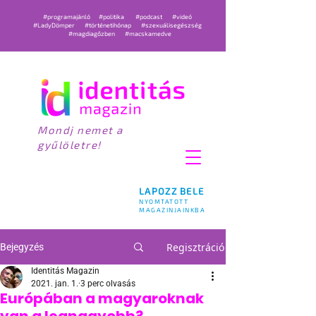
#programajánló
#politika
#podcast
#videó
#LadyDömper
#történetihónap
#szexuálisegészség
#magdiagőzben
#macskamedve
Mondj nemet a
gyűlöletre!
LAPOZZ BELE
NYOMTATOTT
MAGAZINJAINKBA
Regisztráció
Bejegyzés
Identitás Magazin
2021. jan. 1.
3 perc olvasás
Európában a magyaroknak