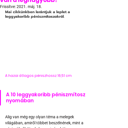
van a legnagyobb?
Frissítve:
2021. máj. 18.
Mai cikkünkben lerántjuk a leplet a 
leggyakoribb péniszmítoszokról.
A hazai átlagos péniszhossz 16,51 cm
A 10 leggyakoribb péniszmítosz 
nyomában
Alig van még egy olyan téma a melegek 
világában, amiről többet beszélnének, mint a 