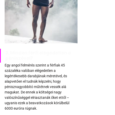
3. Minden férfi elégedetlen a 
péniszével?
Egy angol felmérés szerint a férfiak 45 
százaléka valóban elégedetlen a 
legértékesebb darabjának méretével, és 
alapvetően el tudnák képzelni, hogy 
pénisznagyobbító műtétnek vessék alá 
magukat. De ennek a költségei nagy 
valószínűséggel elriasztanák őket ettől – 
ugyanis ezek a beavatkozások körülbelül 
6000 euróra rúgnak.