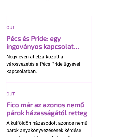
OUT
Pécs és Pride: egy
ingoványos kapcsolat
története
Négy éven át elzárkózott a
városvezetés a Pécs Pride ügyével
kapcsolatban.
OUT
Fico már az azonos nemű
párok házasságától retteg
A külföldön házasodott azonos nemű
párok anyakönyvezésének kérdése