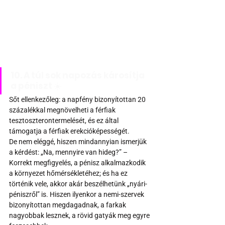
10. A túl sok napozás károsítja 
a péniszt 
☀️
Sőt ellenkezőleg: a napfény bizonyítottan 20 
százalékkal megnövelheti a férfiak 
tesztoszterontermelését, és ez által 
támogatja a férfiak erekcióképességét. 
De nem eléggé, hiszen mindannyian ismerjük 
a kérdést: „Na, mennyire van hideg?” – 
Korrekt megfigyelés, a pénisz alkalmazkodik 
a környezet hőmérsékletéhez; és ha ez 
történik vele, akkor akár beszélhetünk „nyári-
péniszről” is. Hiszen ilyenkor a nemi-szervek 
bizonyítottan megdagadnak, a farkak 
nagyobbak lesznek, a rövid gatyák meg egyre 