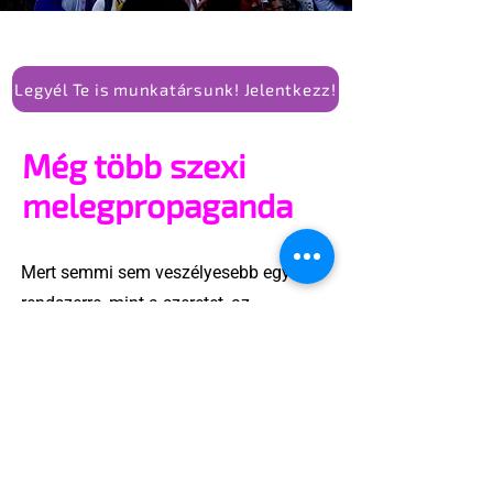
Legyél Te is munkatársunk! Jelentkezz!
Még több szexi
melegpropaganda
Mert semmi sem veszélyesebb egy
rendszerre, mint a szeretet, az
önazonosság és a közösség ereje.
Ha van propaganda, amitől félni kell, az
nem a szivárványzászló, hanem az,
amelyik elhiteti velünk, hogy csak akkor
vagyunk értékesek, ha csendben
maradunk.