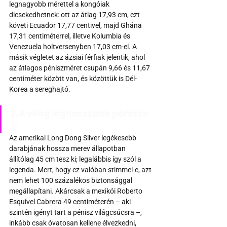
legnagyobb mérettel a kongóiak 
dicsekedhetnek: ott az átlag 17,93 cm, ezt 
követi Ecuador 17,77 centivel, majd Ghána 
17,31 centiméterrel, illetve Kolumbia és 
Venezuela holtversenyben 17,03 cm-el. A 
másik végletet az ázsiai férfiak jelentik, ahol 
az átlagos péniszméret csupán 9,66 és 11,67 
centiméter között van, és közöttük is Dél-
Korea a sereghajtó.
2. A világ leghosszabb pénisze 
🥇
Az amerikai Long Dong Silver legékesebb 
darabjának hossza merev állapotban 
állítólag 45 cm tesz ki; legalábbis így szól a 
legenda. Mert, hogy ez valóban stimmel-e, azt 
nem lehet 100 százalékos biztonsággal 
megállapítani. Akárcsak a mexikói Roberto 
Esquivel Cabrera 49 centiméterén – aki 
szintén igényt tart a pénisz világcsúcsra –, 
inkább csak óvatosan kellene élvezkedni, 