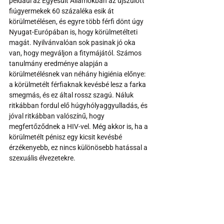
például az Egyesült Államokban az újszülött 
fiúgyermekek 60 százaléka esik át 
körülmetélésen, és egyre több férfi dönt úgy 
Nyugat-Európában is, hogy körülmetélteti 
magát. Nyilvánvalóan sok pasinak jó oka 
van, hogy megváljon a fitymájától. Számos 
tanulmány eredménye alapján a 
körülmetélésnek van néhány higiénia előnye: 
a körülmetélt férfiaknak kevésbé lesz a farka 
smegmás, és ez által rossz szagú. Náluk 
ritkábban fordul elő húgyhólyaggyulladás, és 
jóval ritkábban valószínű, hogy 
megfertőződnek a HIV-vel. Még akkor is, ha a 
körülmetélt pénisz egy kicsit kevésbé 
érzékenyebb, ez nincs különösebb hatással a 
szexuális élvezetekre.