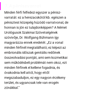
7. A péniszvarrat
Minden férfi felfedezi egyszer a pénisz-
varratát: ez a herezacskótól kb. egészen a 
pénisztest közepéig húzódó varratvonal, de 
honnan is jön ez tulajdonképpen? A Német 
Urológusok Szakmai Szövetségének 
szóvivője, Dr. Wolfgang Bühmann így 
magyarázza ennek eredetét: „Ez a vonal 
minden férfinél megtalálható; ez képezi az 
embrionális időszak genitális redőinek 
összeolvadási pontját, ami sem kozmetikai 
sem működésbeli problémát nem okoz, ezt 
minden férfinek el kellene fogadnia, és 
óvakodnia kell attól, hogy ettől 
megszabaduljon, ez egy nagyon érzékeny 
terület, és ugyancsak tele van erogén 
zónákkal.” 