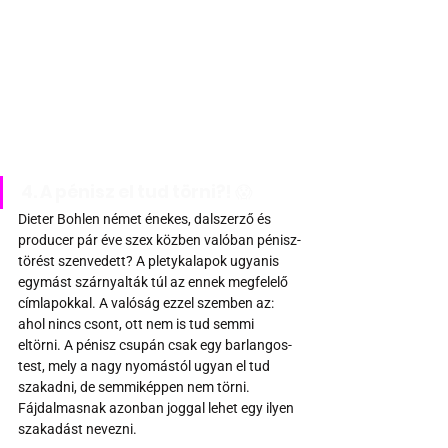
4. A pénisz el tud törni?! 
😱
Dieter Bohlen német énekes, dalszerző és 
producer pár éve szex közben valóban pénisz-
törést szenvedett? A pletykalapok ugyanis 
egymást szárnyalták túl az ennek megfelelő 
címlapokkal. A valóság ezzel szemben az: 
ahol nincs csont, ott nem is tud semmi 
eltörni. A pénisz csupán csak egy barlangos-
test, mely a nagy nyomástól ugyan el tud 
szakadni, de semmiképpen nem törni. 
Fájdalmasnak azonban joggal lehet egy ilyen 
szakadást nevezni.