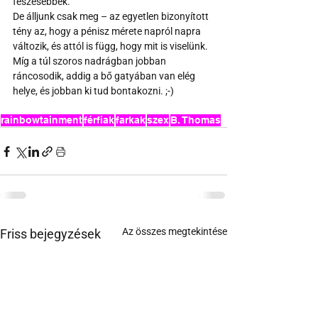
feszesebbek.
De álljunk csak meg – az egyetlen bizonyított 
tény az, hogy a pénisz mérete napról napra 
változik, és attól is függ, hogy mit is viselünk. 
Míg a túl szoros nadrágban jobban 
ráncosodik, addig a bő gatyában van elég 
helye, és jobban ki tud bontakozni. ;-)
rainbowtainment
férfiak
farkak
szex
B. Thomas
Az összes megtekintése
Friss bejegyzések