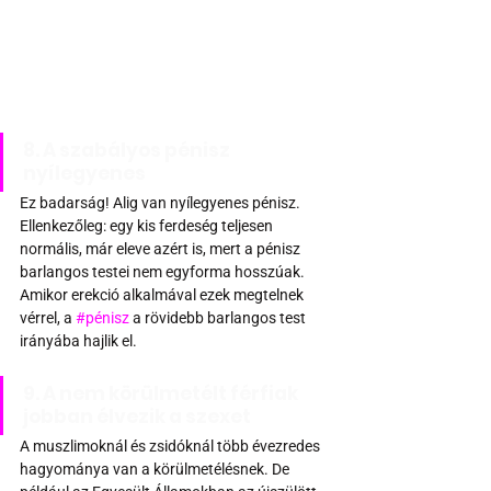
8. A szabályos pénisz 
nyílegyenes
Ez badarság! Alig van nyílegyenes pénisz. 
Ellenkezőleg: egy kis ferdeség teljesen 
normális, már eleve azért is, mert a pénisz 
barlangos testei nem egyforma hosszúak. 
Amikor erekció alkalmával ezek megtelnek 
vérrel, a 
#pénisz
 a rövidebb barlangos test 
irányába hajlik el.
9. A nem körülmetélt férfiak 
jobban élvezik a szexet
A muszlimoknál és zsidóknál több évezredes 
hagyománya van a körülmetélésnek. De 