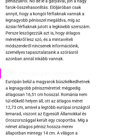
péniszükről. No de le a gatyával, jön a nagy 
farok-összehasonlítás. Elöljáróban csak 
annyit, hogy a kongói férfiaknak vannak a 
legnagyobb pénisszel megáldva, míg az 
ázsiai férfiaknak jutott a legkisebb szerszám. 
Persze leszögezzük azt is, hogy átlagos 
méretekről lesz szó, és a mintavételi 
módszerekről nincsenek információink, 
személyes tapasztalataink a szórásról 
azonban annál inkább vannak.
1. Az átlagos péniszhossz
Európán belül a magyarok büszkélkedhetnek 
a legnagyobb péniszmérettel: mégpedig 
átlagosan 16,51 cm hosszal. Románia nem 
túl előkelő helyen áll, ott az átlagos méret 
12,73 cm, amivel a legtöbb európai országtól 
lemarad, viszont az Egyesült Államokkal és 
Oroszországgal került egy csoportba. Míg a 
német átlagos pénisz hossza merev 
állapotban mintegy 14 cm. A világon a 