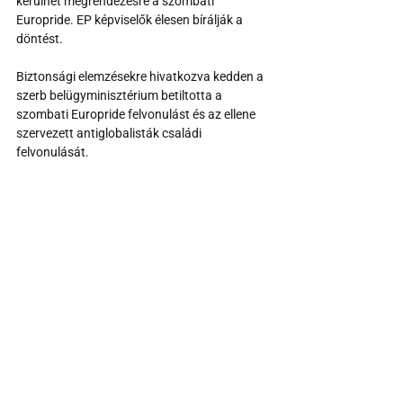
kerülhet megrendezésre a szombati 
Europride. EP képviselők élesen bírálják a 
döntést.
Biztonsági elemzésekre hivatkozva kedden a 
szerb belügyminisztérium betiltotta a 
szombati Europride felvonulást és az ellene 
szervezett antiglobalisták családi 
felvonulását.