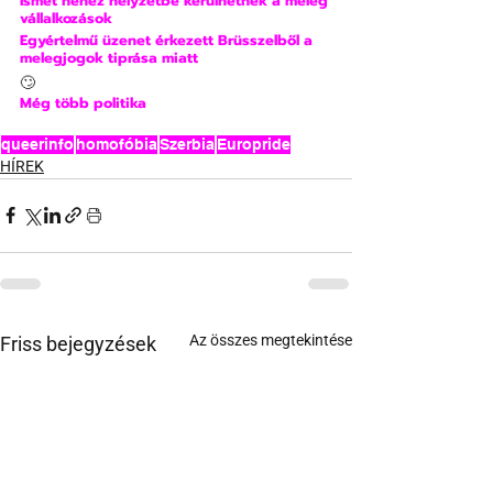
Ismét nehéz helyzetbe kerülhetnek a meleg 
vállalkozások
Egyértelmű üzenet érkezett Brüsszelből a 
melegjogok tiprása miatt
🙄
Még több politika
queerinfo
homofóbia
Szerbia
Europride
HÍREK
Az összes megtekintése
Friss bejegyzések