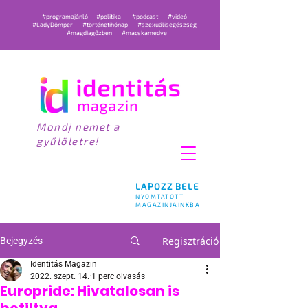
#programajánló
#politika
#podcast
#videó
#LadyDömper
#történetihónap
#szexuálisegészség
#magdiagőzben
#macskamedve
Mondj nemet a
gyűlöletre!
LAPOZZ BELE
NYOMTATOTT
MAGAZINJAINKBA
Regisztráció
Bejegyzés
Identitás Magazin
2022. szept. 14.
1 perc olvasás
Europride: Hivatalosan is