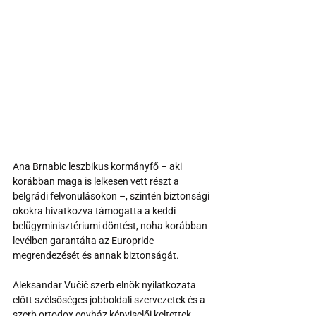
Ana Brnabic leszbikus kormányfő – aki 
korábban maga is lelkesen vett részt a 
belgrádi felvonulásokon –, szintén biztonsági 
okokra hivatkozva támogatta a keddi 
belügyminisztériumi döntést, noha korábban 
levélben garantálta az Europride 
megrendezését és annak biztonságát.
Aleksandar Vučić szerb elnök nyilatkozata 
előtt szélsőséges jobboldali szervezetek és a 
szerb ortodox egyház képviselői keltettek 