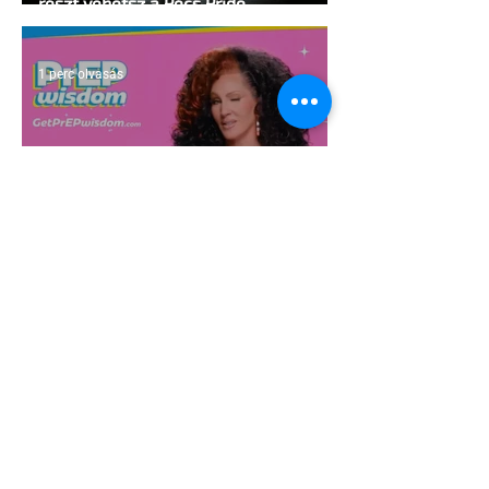
részt vehetsz a Pécs Pride
megvalósításában
1 perc olvasás
Egy HIV-megelőzésről szóló reklámon
akadt ki egy konzervatív csoport az
Egyesült Államokban
5 perc olvasás
A cruising alaprajza - Építészeti
irányelvek a vágy maximalizálására
1 perc olvasás