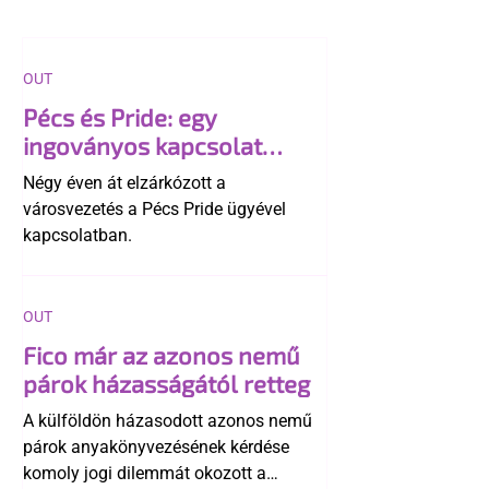
OUT
Pécs és Pride: egy
ingoványos kapcsolat
története
Négy éven át elzárkózott a
városvezetés a Pécs Pride ügyével
kapcsolatban.
OUT
Fico már az azonos nemű
párok házasságától retteg
A külföldön házasodott azonos nemű
párok anyakönyvezésének kérdése
komoly jogi dilemmát okozott a