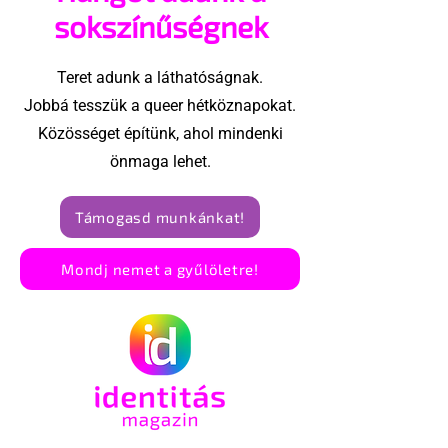
szintet lépett
sokszínűségnek
Teret adunk a láthatóságnak.
Jobbá tesszük a queer hétköznapokat.
Közösséget építünk, ahol mindenki
önmaga lehet.
Támogasd munkánkat!
Mondj nemet a gyűlöletre!