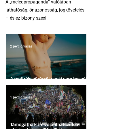
A „melegpropaganda” valójában
láthatóság, önazonosság, jogkövetelés
– és ez bizony szexi.
2 perc olvasás
A mellrákszűrésről senki sem beszél a
mellkasi műtétek után - pedig kellene
1 perc olvasás
Támogathatsz és ajánlhatsz: Te is