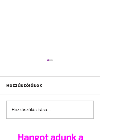
Hozzászólások
Hozzászólás írása...
David Beckham
Lopják a
elkötelezettsége
szivárványpa
Katar
Bécsben
Hangot adunk a
reklámarcaként