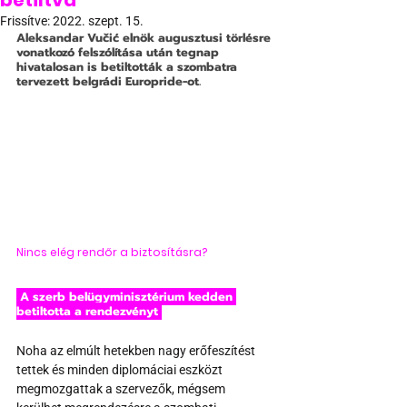
betiltva
Frissítve:
2022. szept. 15.
Aleksandar Vučić elnök augusztusi törlésre 
vonatkozó felszólítása után tegnap 
hivatalosan is betiltották a szombatra 
tervezett belgrádi Europride-ot.
Nincs elég rendőr a biztosításra?
 A szerb belügyminisztérium kedden 
betiltotta a rendezvényt 
Noha az elmúlt hetekben nagy erőfeszítést 
tettek és minden diplomáciai eszközt 
megmozgattak a szervezők, mégsem 