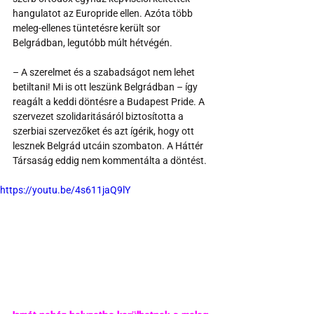
hangulatot az Europride ellen. Azóta több 
meleg-ellenes tüntetésre került sor 
Belgrádban, legutóbb múlt hétvégén.
– A szerelmet és a szabadságot nem lehet 
betiltani! Mi is ott leszünk Belgrádban – így 
reagált a keddi döntésre a Budapest Pride. A 
szervezet szolidaritásáról biztosította a 
szerbiai szervezőket és azt ígérik, hogy ott 
lesznek Belgrád utcáin szombaton. A Háttér 
Társaság eddig nem kommentálta a döntést.
https://youtu.be/4s611jaQ9lY