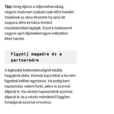
Tipp: 
Amíg eljutsz a teljes behatolásig, 
nagyon óvatosan szabad csak előre haladni. 
Valakinek az okoz élvezetet ha apró de 
szapora előre és hátra történő 
mozdulatokkal tágítják. Ezzel a módszerrel 
nagyon apró lépésekkel egyre mélyebbre 
lehet hatolni.
Figyelj magadra és a 
partneredre
A legkisebb kellemetlenségnél inkább 
hagyjátok abba. Komoly baj is lehet a ha nem 
figyeltek kellően egymásra. Ha pedig bent 
tapasztalsz valami furát, akkor is azonnal 
álljatok le. Ha vérzést tapasztaltok azonnal 
álljatok le, és a vérzés mértékétől függően 
forduljatok azonnal orvoshoz.