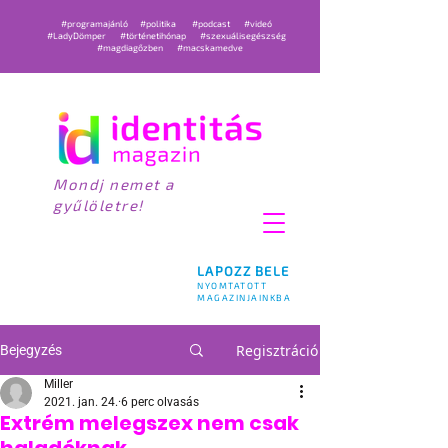
#programajánló
#politika
#podcast
#videó
#LadyDömper
#történetihónap
#szexuálisegészség
#magdiagőzben
#macskamedve
Mondj nemet a
gyűlöletre!
LAPOZZ BELE
NYOMTATOTT
MAGAZINJAINKBA
Regisztráció
Bejegyzés
Miller
2021. jan. 24.
6 perc olvasás
Extrém melegszex nem csak