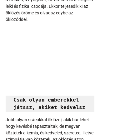
lelki és fizikai csodája. Ekkor teljesedik ki az 
öklözés öröme és olvadsz egybe az 
öklöződdel.
Csak olyan emberekkel 
játssz, akiket kedvelsz
Jobb olyan srácokkal öklözni, akik bár lehet 
hogy kevésbé tapasztaltak, de megvan 
köztetek a kémia, és kedveled, szereted, illetve 
szimpátia van köztetek. Az öklözés azon 