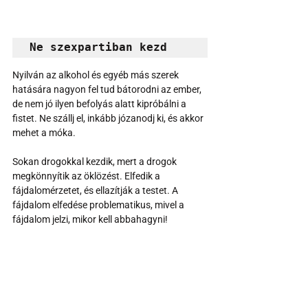
Ne szexpartiban kezd
Nyilván az alkohol és egyéb más szerek 
hatására nagyon fel tud bátorodni az ember, 
de nem jó ilyen befolyás alatt kipróbálni a 
fistet. Ne szállj el, inkább józanodj ki, és akkor 
mehet a móka.
Sokan drogokkal kezdik, mert a drogok 
megkönnyítik az öklözést. Elfedik a 
fájdalomérzetet, és ellazítják a testet. A 
fájdalom elfedése problematikus, mivel a 
fájdalom jelzi, mikor kell abbahagyni!