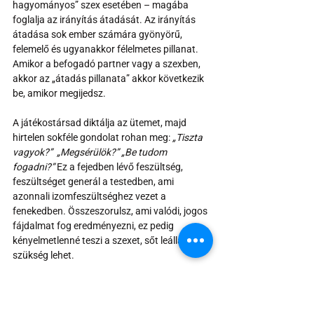
hagyományos” szex esetében – magába 
foglalja az irányítás átadását. Az irányítás 
átadása sok ember számára gyönyörű, 
felemelő és ugyanakkor félelmetes pillanat. 
Amikor a befogadó partner vagy a szexben, 
akkor az „átadás pillanata” akkor következik 
be, amikor megijedsz.
A játékostársad diktálja az ütemet, majd 
hirtelen sokféle gondolat rohan meg: 
„Tiszta 
vagyok?”  „Megsérülök?” „Be tudom 
fogadni?”
 Ez a fejedben lévő feszültség, 
feszültséget generál a testedben, ami 
azonnali izomfeszültséghez vezet a 
fenekedben. Összeszorulsz, ami valódi, jogos 
fájdalmat fog eredményezni, ez pedig 
kényelmetlenné teszi a szexet, sőt leállásra is 
szükség lehet.
Mindenki eljut erre a pillanatra. Ne érezd 
magadat rosszul emiatt, amikor ideáig 
eljutsz. Ha eljön ez a pillanat, gyakorold az 