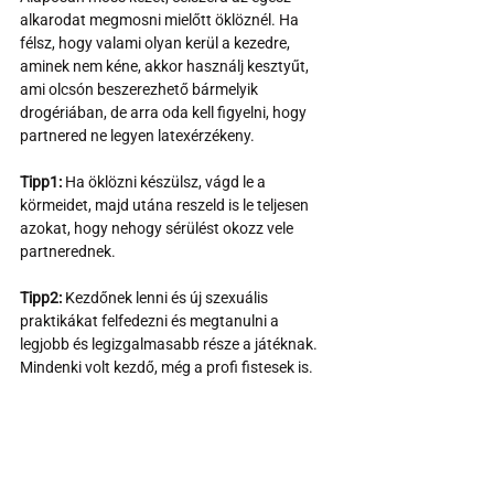
alkarodat megmosni mielőtt öklöznél. Ha 
félsz, hogy valami olyan kerül a kezedre, 
aminek nem kéne, akkor használj kesztyűt, 
ami olcsón beszerezhető bármelyik 
drogériában, de arra oda kell figyelni, hogy 
partnered ne legyen latexérzékeny.
Tipp1:
 Ha öklözni készülsz, vágd le a 
körmeidet, majd utána reszeld is le teljesen 
azokat, hogy nehogy sérülést okozz vele 
partnerednek.
Tipp2:
 Kezdőnek lenni és új szexuális 
praktikákat felfedezni és megtanulni a 
legjobb és legizgalmasabb része a játéknak. 
Mindenki volt kezdő, még a profi fistesek is.