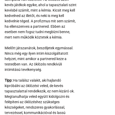
kevés játékok egyike, ahol a tapasztalati szint 
kevésbé számít, mint a kémia. Kicsit meg kell 
kedvelned az illetőt, és neki is meg kell 
kedvelnie téged. A profizmus mit sem számít, 
ha ellenszenves a partnered. Ebben az 
esetben nem fogsz tudni megbízni benne, 
mert nem működik köztetek a kémia.
Mielőtt játszanátok, beszéljetek egymással. 
Nincs még egy ilyen intim kiszolgáltatott 
helyzet, mint amikor a partnered keze a 
testedben van. Az öklözés rendkívüli 
intimitású tevékenység.
Tipp:
 Ha találsz valakit, aki hajlandó 
kipróbálni az öklözést veled, de kevés 
tapasztalattal rendelkezik, ez nem kizáró ok. 
Megtanulhatja veled együtt kidolgozni és 
felépíteni az öklözéshez szükséges 
készségeket, rendszeres gyakorlással, 
tervezéssel, kommunikációval és lassú 