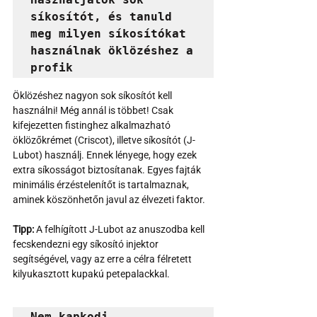
síkosítót, és tanuld 
meg milyen síkosítókat 
használnak öklözéshez a 
profik
Öklözéshez nagyon sok síkosítót kell 
használni! Még annál is többet! Csak 
kifejezetten fistinghez alkalmazható 
öklözőkrémet (Criscot), illetve síkosítót (J-
Lubot) használj. Ennek lényege, hogy ezek 
extra síkosságot biztosítanak. Egyes fajták 
minimális érzéstelenítőt is tartalmaznak, 
aminek köszönhetőn javul az élvezeti faktor. 
Tipp:
 A felhígított J-Lubot az anuszodba kell 
fecskendezni egy síkosító injektor 
segítségével, vagy az erre a célra félretett 
kilyukasztott kupakú petepalackkal.
Nem kapkodj