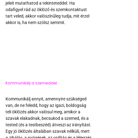
jeleit mutathatod a tekinteteddel. Ha 
odafigyel rád az öklöző és szemkontaktust 
tart veled, akkor valószínűleg tudja, mit érzel 
akkor is, ha nem szólsz semmit.
Kommunikálj a szemeddel
Kommunikálj annyit, amennyire szükséged 
van, de ne feledd, hogy az igazi, boldogság 
teli öklözés akkor valósul meg, amikor a 
szavak elakadnak, becsukod a szemed, és a 
tested (és a testbeszéd) átveszi az irányítást. 
Egy jó öklözés általában szavak nélküli, mert 
a zihálás, a nyögések, az ordítás és a lélegzés 