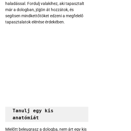
haladással. Fordulj valakihez, aki tapasztalt 
már a dologban, jöjjön át hozzátok, és 
segítsen mindkettőtöket edzeni a megfelelő 
tapasztalatok elérése érdekében.
Tanulj egy kis 
anatómiát
Mielőtt beleugrasz a dologba, nem árt egy kis 