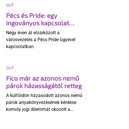
OUT
Pécs és Pride: egy
ingoványos kapcsolat
története
Négy éven át elzárkózott a
városvezetés a Pécs Pride ügyével
kapcsolatban.
OUT
Fico már az azonos nemű
párok házasságától retteg
A külföldön házasodott azonos nemű
párok anyakönyvezésének kérdése
komoly jogi dilemmát okozott a
szlovák belügynek, miközben Robert
Fico szerint az alkotmány