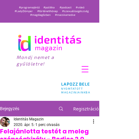
#programajánló
#politika
#podcast
#videó
#LadyDömper
#történetihónap
#szexuálisegészség
#magdiagőzben
#macskamedve
Mondj nemet a
gyűlöletre!
LAPOZZ BELE
NYOMTATOTT
MAGAZINJAINKBA
Regisztráció
Bejegyzés
Identitás Magazin
2020. ápr. 5.
1 perc olvasás
Felajánlotta testét a meleg