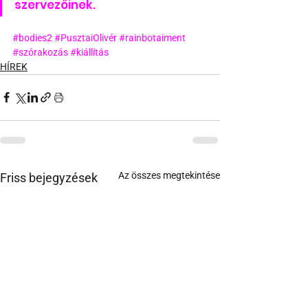
szervezőinek.
#bodies2
#PusztaiOlivér
#rainbotaiment
#szórakozás
#kiállítás
HÍREK
Az összes megtekintése
Friss bejegyzések