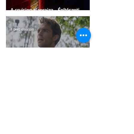
A cruising alaprajza - Építészeti
irányelvek a vágy maximalizálására
1 perc olvasás
Jonathan Bailey új szerepben tér
vissza
2 perc olvasás
Terrortámadás árnyékában tartják az
idei WorldPride-ot Amszterdamban