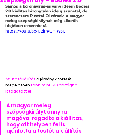
szépségkirály - Bodies 2.0
Sajnos a koronavírus-járvány idején Bodies 
2.0 kiállítás bizonytalan ideig szünetel, de 
szerencsére Pusztai Olivérnak, a magyar 
meleg szépségkirálynak még sikerült 
idejében elmennie rá.
https://youtu.be/O2lPKQHIWpQ
Az utazókiállítás 
a járvány kitörését 
megelőzően
 több mint 140 országba 
látogatott el
A magyar meleg 
szépségkirályt annyira 
magával ragadta a kiállítás, 
hogy ott helyben fel is 
ajánlotta a testét a kiállítás 