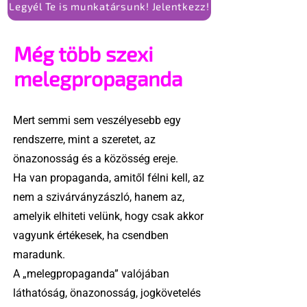
Legyél Te is munkatársunk! Jelentkezz!
Még több szexi
melegpropaganda
Mert semmi sem veszélyesebb egy
rendszerre, mint a szeretet, az
önazonosság és a közösség ereje.
Ha van propaganda, amitől félni kell, az
nem a szivárványzászló, hanem az,
amelyik elhiteti velünk, hogy csak akkor
vagyunk értékesek, ha csendben
maradunk.
A „melegpropaganda” valójában
láthatóság, önazonosság, jogkövetelés