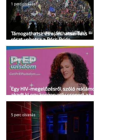
1 perc olvasás
Támogathatsz és ajánlhatsz: Te is
részt vehetsz a Pécs Pride
megvalósításában
1 perc olvasás
Egy HIV-megelőzésről szóló reklámon
akadt ki egy konzervatív csoport az
Egyesült Államokban
5 perc olvasás