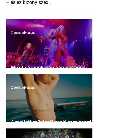
– és ez bizony szexi.
2 perc olvasás
Miket nézzünk idén a Sziget queer
sátrában?
2 perc olvasás
A mellrákszűrésről senki sem beszél a
mellkasi műtétek után - pedig kellene