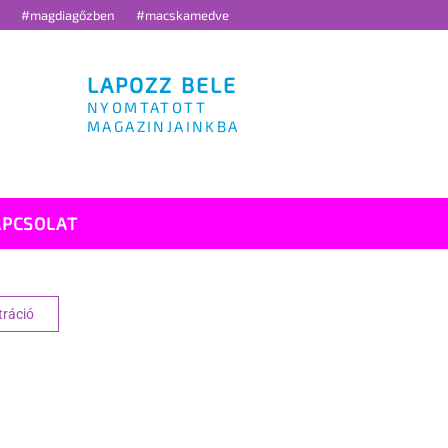
g
#magdiagőzben
#macskamedve
LAPOZZ BELE
NYOMTATOTT
MAGAZINJAINKBA
APCSOLAT
tráció