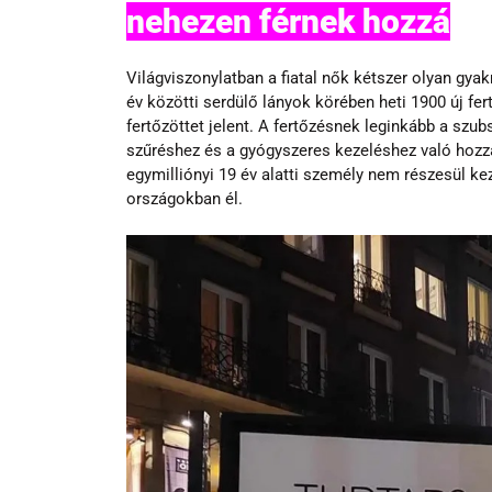
nehezen férnek hozzá
Világviszonylatban a fiatal nők kétszer olyan gyakr
év közötti serdülő lányok körében heti 1900 új fer
fertőzöttet jelent. A fertőzésnek leginkább a szub
szűréshez és a gyógyszeres kezeléshez való hozzá
egymilliónyi 19 év alatti személy nem részesül ke
országokban él.