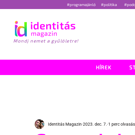
#programajánló
#politika
#pod
Mondj nemet a gyűlöletre!
HÍREK
S
Identitás Magazin
2023. dec. 7.
1 perc olvasás