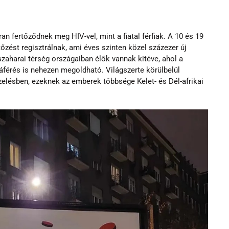
an fertőződnek meg HIV-vel, mint a fiatal férfiak. A 10 és 19 
tőzést regisztrálnak, ami éves szinten közel százezer új 
szaharai térség országaiban élők vannak kitéve, ahol a 
férés is nehezen megoldható. Világszerte körülbelül 
zelésben, ezeknek az emberek többsége Kelet- és Dél-afrikai 