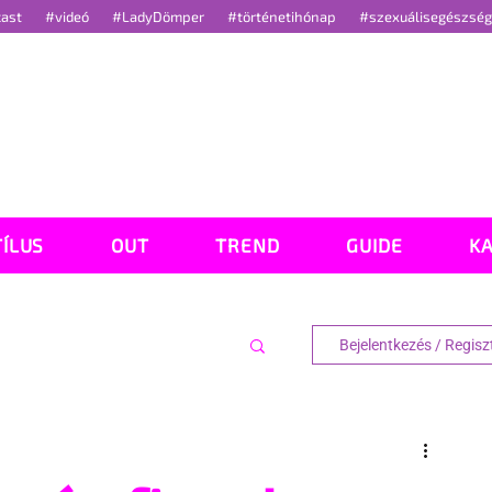
cast
#videó
#LadyDömper
#történetihónap
#szexuálisegészsé
TÍLUS
OUT
TREND
GUIDE
K
Bejelentkezés / Regisz