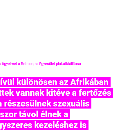
 figyelmet a Retropajzs Egyesület plakátkiállítása
vül különösen az Afrikában 
őttek vannak kitéve a fertőzés 
 részesülnek szexuális 
szor távol élnek a 
gyszeres kezeléshez is 