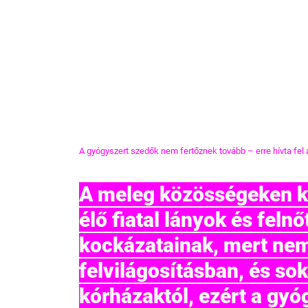
A gyógyszert szedők nem fertőznek tovább – erre hívta fel a
A meleg közösségeken kí
élő fiatal lányok és feln
kockázatainak, mert nem
felvilágosításban, és sok
kórházaktól, ezért a gyó