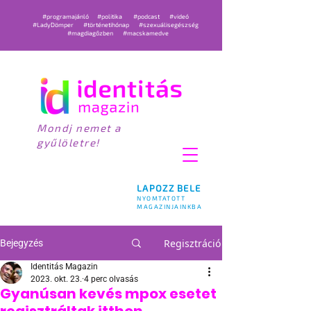
#programajánló
#politika
#podcast
#videó
#LadyDömper
#történetihónap
#szexuálisegészség
#magdiagőzben
#macskamedve
Mondj nemet a
gyűlöletre!
LAPOZZ BELE
NYOMTATOTT
MAGAZINJAINKBA
Regisztráció
Bejegyzés
Identitás Magazin
2023. okt. 23.
4 perc olvasás
Gyanúsan kevés mpox esetet