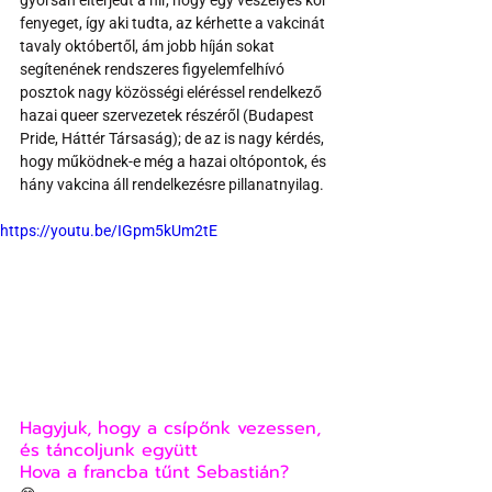
gyorsan elterjedt a hír, hogy egy veszélyes kór 
fenyeget, így aki tudta, az kérhette a vakcinát 
tavaly októbertől, ám jobb híján sokat 
segítenének rendszeres figyelemfelhívó 
posztok nagy közösségi eléréssel rendelkező 
hazai queer szervezetek részéről (Budapest 
Pride, Háttér Társaság); de az is nagy kérdés, 
hogy működnek-e még a hazai oltópontok, és 
hány vakcina áll rendelkezésre pillanatnyilag.
https://youtu.be/IGpm5kUm2tE
Hagyjuk, hogy a csípőnk vezessen, 
és táncoljunk együtt
Hova a francba tűnt Sebastián?