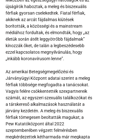
Miközben az egészségügyi hatóságok és az 
újságírók haboztak, a meleg és biszexuális 
férfiak gyorsan cselekedtek. Fiatal férfiak, 
akiknek az arcát fájdalmas kiütések 
borították, a közösségi és a mainstream 
médiához fordultak, és elmondták, hogy „az 
életük során átélt leggyötrőbb fájdalmak” 
kínozzák őket, de talán a legbeszédesebb 
ezzel kapcsolatos megnyilvánulás, hogy 
„inkább koronavírusom lenne”.
Az amerikai Betegségmegelőzési és 
Járványügyi Központ adatai szerint a meleg 
férfiak többsége megfogadta a tanácsokat. 
Vagyis felére csökkentették szexpartnereik 
számát, az egyszeri szexuális találkozókat és 
a társkereső alkalmazások használatát a 
járvány kezdetén. A meleg és biszexuális 
férfiak tömegesen beoltatták magukat; a 
Pew Kutatóközpont által 2022 
szeptemberében végzett felmérésben 
megkérdezettek kétharmada már megkapta 