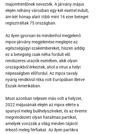
majomhimlőnek nevezték. A járvány május 
elején néhány városban egy-két esettel indult, 
ám két hónap alatt több mint 16 ezer beteget 
regisztráltak 75 országban.
Az ilyen gyorsan és mindenhol megjelenő 
mpox-járvány megjelenése meglepte az 
egészségügyi szakembereket, hiszen addig 
ez a betegség csak néha fordult elő 
rendszeres utazók esetében, akik olyan 
országokból érkeztek, ahol a vírus a helyi 
népességben előfordul. Az mpox tavaly 
nyárig rendkívül ritka volt Európában illetve 
Észak-Amerikában.
Most azonban teljesen más volt a helyzet, 
2022 májusának elején az mpox elérte a 
spanyol meleg bulihelyszíneket, és az évente 
megrendezett olyan hatalmas partikat, 
amelyek vonzzák a világ minden tájáról 
érkező meleg férfiakat. Az ilyen partikra 