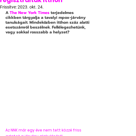
regisztráltak itthon
Frissítve:
2023. okt. 24.
A 
The New York Times
 terjedelmes 
cikkben tárgyalja a tavalyi mpox-járvány 
tanulságait. Mindeközben itthon száz alatti 
esetszámról beszélnek. Fellélegezhetünk, 
vagy sokkal rosszabb a helyzet?
Az NNK már egy éve nem tett közzé friss 