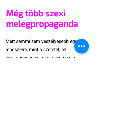
Még több szexi
melegpropaganda
Mert semmi sem veszélyesebb egy
rendszerre, mint a szeretet, az
önazonosság és a közösség ereje.
Ha van propaganda, amitől félni kell, az
nem a szivárványzászló, hanem az,
amelyik elhiteti velünk, hogy csak akkor
vagyunk értékesek, ha csendben
maradunk.
A „melegpropaganda” valójában
láthatóság, önazonosság, jogkövetelés
– és ez bizony szexi.