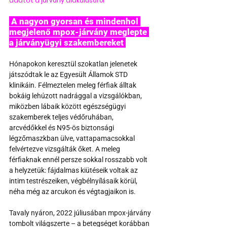
adatot a járvány alakulásáról
 A nagyon gyorsan és mindenhol 
megjelenő mpox-járvány meglepte 
a járványügyi szakembereket 
Hónapokon keresztül szokatlan jelenetek 
játszódtak le az Egyesült Államok STD 
klinikáin. Félmeztelen meleg férfiak álltak 
bokáig lehúzott nadrággal a vizsgálókban, 
miközben lábaik között egészségügyi 
szakemberek teljes védőruhában, 
arcvédőkkel és N95-ös biztonsági 
légzőmaszkban ülve, vattapamacsokkal 
felvértezve vizsgálták őket. A meleg 
férfiaknak ennél persze sokkal rosszabb volt 
a helyzetük: fájdalmas kiütéseik voltak az 
intim testrészeiken, végbélnyílásaik körül, 
néha még az arcukon és végtagjaikon is.
Tavaly nyáron, 2022 júliusában mpox-járvány 
tombolt világszerte – a betegséget korábban 