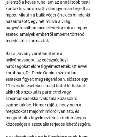
jellemző a kevés ruha, ám az annál több testi 
kontaktus, ami miatt villámgyorsan terjedt az 
mpox. Miután a bulik véget értek és mindenki 
hazautazott, egy hét múlva a világ 
nagyvárosaiban megjelentek azok az mpox 
esetek, amelyek emberről emberre történő 
terjedéstől származtak.
Bár a járvány váratlanul érte a 
nyilvánosságot, az egészségügyi 
hatóságokat előre figyelmeztették. Öt évvel 
korábban, Dr. Dimie Ogoina szokatlan 
eseteket figyelt meg Nigériában, először egy 
11 éves fiú esetében, majd fiatal férfiaknál, 
akik több szexuális partnerrel vagy 
szexmunkásokkal való találkozásokról 
számoltak be. Hamar rájött, hogy nem a 
megszokott majomhimlőről van szó, és 
megpróbálta figyelmeztetni a tudományos 
közösséget a szexuális terjedés lehetőségére.