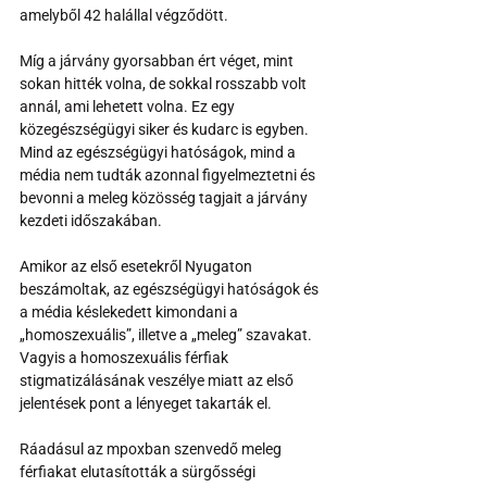
amelyből 42 halállal végződött.
Míg a járvány gyorsabban ért véget, mint 
sokan hitték volna, de sokkal rosszabb volt 
annál, ami lehetett volna. Ez egy 
közegészségügyi siker és kudarc is egyben. 
Mind az egészségügyi hatóságok, mind a 
média nem tudták azonnal figyelmeztetni és 
bevonni a meleg közösség tagjait a járvány 
kezdeti időszakában.
Amikor az első esetekről Nyugaton 
beszámoltak, az egészségügyi hatóságok és 
a média késlekedett kimondani a 
„homoszexuális”, illetve a „meleg” szavakat. 
Vagyis a homoszexuális férfiak 
stigmatizálásának veszélye miatt az első 
jelentések pont a lényeget takarták el.
Ráadásul az mpoxban szenvedő meleg 
férfiakat elutasították a sürgősségi 