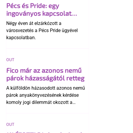
Pécs és Pride: egy
ingoványos kapcsolat
története
Négy éven át elzárkózott a
városvezetés a Pécs Pride ügyével
kapcsolatban.
OUT
Fico már az azonos nemű
párok házasságától retteg
A külföldön házasodott azonos nemű
párok anyakönyvezésének kérdése
komoly jogi dilemmát okozott a
szlovák belügynek, miközben Robert
Fico szerint az alkotmány
egyértelműen tiltja a házasságuk
OUT
elismerését. Közben az ellenzéken belül