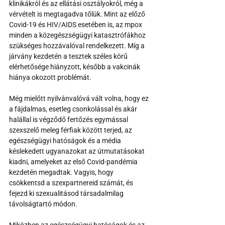
klinikákról és az ellátási osztályokról, még a 
vérvételt is megtagadva tőlük. Mint az előző 
Covid-19 és HIV/AIDS esetében is, az mpox 
minden a közegészségügyi katasztrófákhoz 
szükséges hozzávalóval rendelkezett. Míg a 
járvány kezdetén a tesztek széles körű 
elérhetősége hiányzott, később a vakcinák 
hiánya okozott problémát.
Még mielőtt nyilvánvalóvá vált volna, hogy ez 
a fájdalmas, esetleg csonkolással és akár 
halállal is végződő fertőzés egymással 
szexszelő meleg férfiak között terjed, az 
egészségügyi hatóságok és a média 
késlekedett ugyanazokat az útmutatásokat 
kiadni, amelyeket az első Covid-pandémia 
kezdetén megadtak. Vagyis, hogy 
csökkentsd a szexpartnereid számát, és 
fejezd ki szexualitásod társadalmilag 
távolságtartó módon.