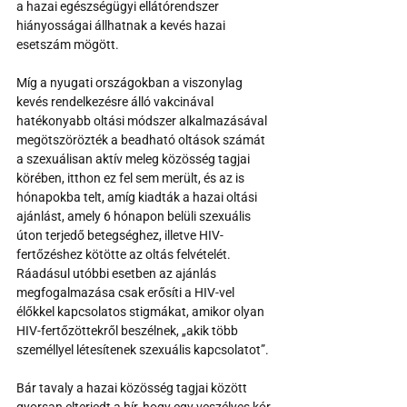
a hazai egészségügyi ellátórendszer 
hiányosságai állhatnak a kevés hazai 
esetszám mögött.
Míg a nyugati országokban a viszonylag 
kevés rendelkezésre álló vakcinával 
hatékonyabb oltási módszer alkalmazásával 
megötszörözték a beadható oltások számát 
a szexuálisan aktív meleg közösség tagjai 
körében, itthon ez fel sem merült, és az is 
hónapokba telt, amíg kiadták a hazai oltási 
ajánlást, amely 6 hónapon belüli szexuális 
úton terjedő betegséghez, illetve HIV-
fertőzéshez kötötte az oltás felvételét. 
Ráadásul utóbbi esetben az ajánlás 
megfogalmazása csak erősíti a HIV-vel 
élőkkel kapcsolatos stigmákat, amikor olyan 
HIV-fertőzöttekről beszélnek, „akik több 
személlyel létesítenek szexuális kapcsolatot”.
Bár tavaly a hazai közösség tagjai között 