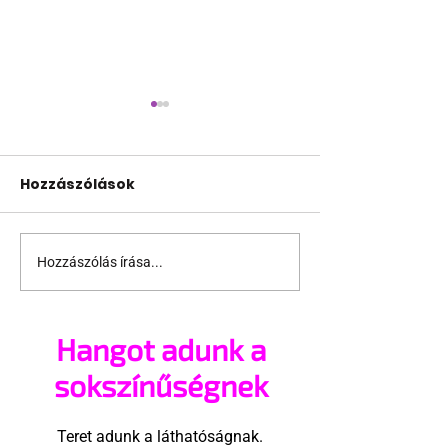
Hozzászólások
Hozzászólás írása...
Több mint 2 millió
Ugyanolyano
euróért kelt el Freddie
vagyunk, és
Mercury zongorája
mindenféle jo
Hangot adunk a
vannak
sokszínűségnek
Teret adunk a láthatóságnak.