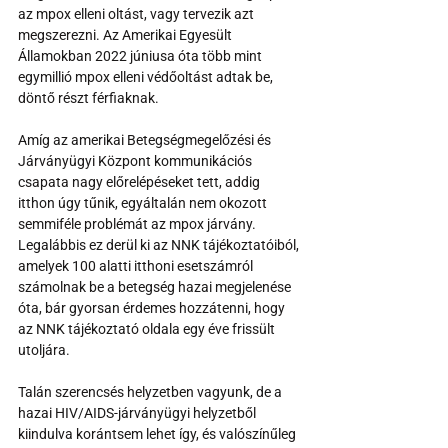
az mpox elleni oltást, vagy tervezik azt 
megszerezni. Az Amerikai Egyesült 
Államokban 2022 júniusa óta több mint 
egymillió mpox elleni védőoltást adtak be, 
döntő részt férfiaknak.
Amíg az amerikai Betegségmegelőzési és 
Járványügyi Központ kommunikációs 
csapata nagy előrelépéseket tett, addig 
itthon úgy tűnik, egyáltalán nem okozott 
semmiféle problémát az mpox járvány. 
Legalábbis ez derül ki az NNK tájékoztatóiból, 
amelyek 100 alatti itthoni esetszámról 
számolnak be a betegség hazai megjelenése 
óta, bár gyorsan érdemes hozzátenni, hogy 
az NNK tájékoztató oldala egy éve frissült 
utoljára.
Talán szerencsés helyzetben vagyunk, de a 
hazai HIV/AIDS-járványügyi helyzetből 
kiindulva korántsem lehet így, és valószínűleg 