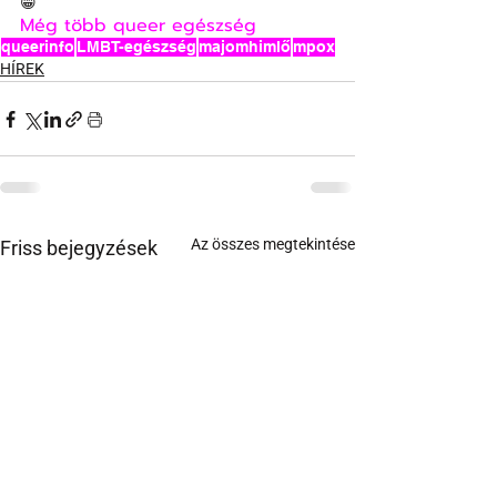
😁
Még több queer egészség
queerinfo
LMBT-egészség
majomhimlő
mpox
HÍREK
Az összes megtekintése
Friss bejegyzések