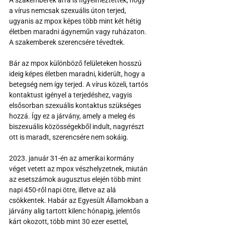
A szakemberek arra is figyelmeztettek, hogy 
a vírus nemcsak szexuális úton terjed, 
ugyanis az mpox képes több mint két hétig 
életben maradni ágyneműn vagy ruházaton. 
A szakemberek szerencsére tévedtek.
Bár az mpox különböző felületeken hosszú 
ideig képes életben maradni, kiderült, hogy a 
betegség nem így terjed. A vírus közeli, tartós 
kontaktust igényel a terjedéshez, vagyis 
elsősorban szexuális kontaktus szükséges 
hozzá. Így ez a járvány, amely a meleg és 
biszexuális közösségekből indult, nagyrészt 
ott is maradt, szerencsére nem sokáig.
2023. január 31-én az amerikai kormány 
véget vetett az mpox vészhelyzetnek, miután 
az esetszámok augusztus elején több mint 
napi 450-ről napi ötre, illetve az alá 
csökkentek. Habár az Egyesült Államokban a 
járvány alig tartott kilenc hónapig, jelentős 
kárt okozott, több mint 30 ezer esettel, 