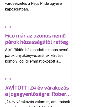
városvezetés a Pécs Pride ügyével
kapcsolatban.
OUT
Fico már az azonos nemű
párok házasságától retteg
A külföldön házasodott azonos nemű
párok anyakönyvezésének kérdése
komoly jogi dilemmát okozott a
szlovák belügynek, miközben Robert
Fico szerint az alkotmány
egyértelműen tiltja a házasságuk
OUT
elismerését. Közben az ellenzéken belül
JAVÍTOTT! 24 év várakozás
is vita robbant ki arról, hogy vissza
a jogegyenlőségre: Robert
kellene-e vonni a kormány konzervatív
Biedroń megindító üzenete
alkotmánymódosítását
„24 év várakozás valamire, ami mások
a lengyel bejegyzett