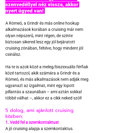
szenvedéllyel néz vissza, akkor 
nyert ügyed van! 
A Rómeó, a Grindr és más online hookup 
alkalmazások korában a cruising már nem 
olyan népszerű, mint régen, de szinte 
biztosan sikered lesz egy jól bejáratott 
cruising zónában, feltéve, hogy mindent jól 
csinálsz.
Ha te is azok közé a meleg/biszexuális férfiak 
közé tartozol, akik számára a Grindr és a 
Rómeó, és más alkalmazások nem adják meg 
ugyanazt az izgalmat, mint egy lopott 
pillantás a szaunában – ami aztán sokkal 
többé válhat –, akkor ez a cikk neked szól!
5 dolog, ami ajánlott cruising 
közben:
1. Vedd fel a szemkontaktust
A jó cruising alapja a szemkontaktus. 