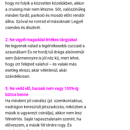
hogy mi folyik a közvetlen közelükben, akkor 
a cruising már nem létezne. Sőt, valószínűleg 
minden fürdő, parkoló és mosdó előtt rendőr 
állna. Szóval ne rontsd el másoknak! Legyél 
csendes és diszkrét.
2. Ne vigyél magaddal értékes tárgyakat
Ne legyenek nálad a legértékesebb cuccaid a 
szaunában! És ne hordj túl drága alsóneműt 
sem (bármennyire is jól néz ki), mert lehet, 
hogy ott felejted valahol – és valaki más 
esetleg elviszi, akár véletlenül, akár 
szándékosan.
3. Ne vedd elő, hacsak nem vagy 100%-ig 
biztos benne
Ha mindent jól csinálsz (pl. szemkontaktus, 
nadrágon keresztüli játszadozás, miközben a 
másik is ugyanezt csinálja), akkor nem lesz 
félreértés. Saját tapasztalataim szerint, ha 
előveszem, a másik fél térdre rogy. És 