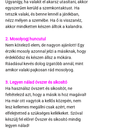
Ugyanígy, ha valakit el akarsz utasítani, akkor 
egyszerűen kerüld a szemkontaktust. Ha 
tetszik valaki, és benne lennél a játékban, 
nézz mélyen a szemébe. Ha ő is visszanéz, 
akkor mindketten készen álltok a kalandra.
2. Mosolyogj huncutul
Nem kötelező elem, de nagyon ajánlott! Egy 
érzéki mosoly azonnal jelzi a másiknak, hogy 
érdeklődsz és készen állsz a mókára. 
Ráadásul kevés dolog izgatóbb annál, mint 
amikor valaki pajkosan rád mosolyog.
3. Legyen nálad óvszer és síkosító
Ha használsz óvszert és síkosítót, ne 
feltételezd azt, hogy a másik is hoz magával! 
Ha már ott vagytok a kellős közepén, nem 
lesz kellemes megállni csak azért, mert 
elfelejtetted a szükséges kellékeket. Szóval 
készülj fel előre! Óvszer és síkosító mindig 
legyen nálad!