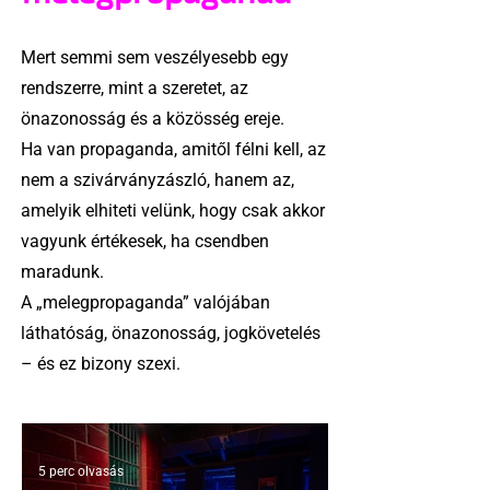
Mert semmi sem veszélyesebb egy
rendszerre, mint a szeretet, az
önazonosság és a közösség ereje.
Ha van propaganda, amitől félni kell, az
nem a szivárványzászló, hanem az,
amelyik elhiteti velünk, hogy csak akkor
vagyunk értékesek, ha csendben
maradunk.
A „melegpropaganda” valójában
láthatóság, önazonosság, jogkövetelés
– és ez bizony szexi.
5 perc olvasás