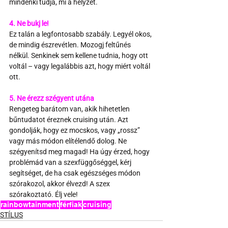
mindenki tudja, mi a helyzet.
4. Ne bukj le!
Ez talán a legfontosabb szabály. Legyél okos, 
de mindig észrevétlen. Mozogj feltűnés 
nélkül. Senkinek sem kellene tudnia, hogy ott 
voltál – vagy legalábbis azt, hogy miért voltál 
ott.
5. Ne érezz szégyent utána
Rengeteg barátom van, akik hihetetlen 
bűntudatot éreznek cruising után. Azt 
gondolják, hogy ez mocskos, vagy „rossz” 
vagy más módon elítélendő dolog. Ne 
szégyenítsd meg magad! Ha úgy érzed, hogy 
problémád van a szexfüggőséggel, kérj 
segítséget, de ha csak egészséges módon 
szórakozol, akkor élvezd! A szex 
szórakoztató. Élj vele!
rainbowtainment
férfiak
cruising
STÍLUS