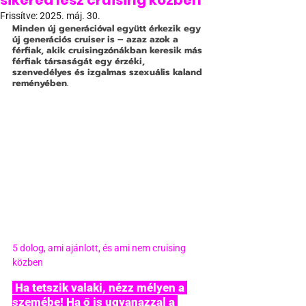
sikered lesz cruising közben
Frissítve:
2025. máj. 30.
Minden új generációval együtt érkezik egy 
új generációs cruiser is – azaz azok a 
férfiak, akik cruisingzónákban keresik más 
férfiak társaságát egy érzéki, 
szenvedélyes és izgalmas szexuális kaland 
reményében.
5 dolog, ami ajánlott, és ami nem cruising 
közben
 Ha tetszik valaki, nézz mélyen a 
szemébe! Ha ő is ugyanazzal a 