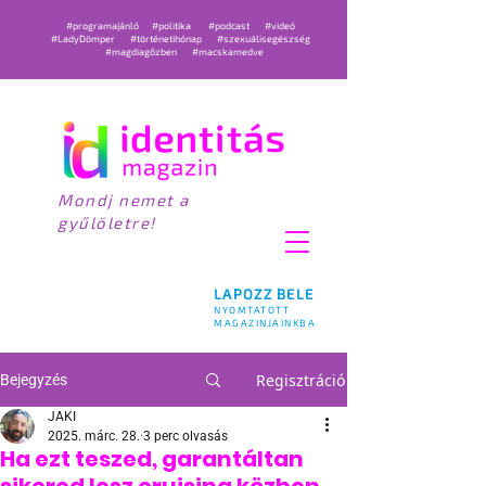
#programajánló
#politika
#podcast
#videó
#LadyDömper
#történetihónap
#szexuálisegészség
#magdiagőzben
#macskamedve
Mondj nemet a
gyűlöletre!
LAPOZZ BELE
NYOMTATOTT
MAGAZINJAINKBA
Regisztráció
Bejegyzés
JAKI
2025. márc. 28.
3 perc olvasás
Ha ezt teszed, garantáltan