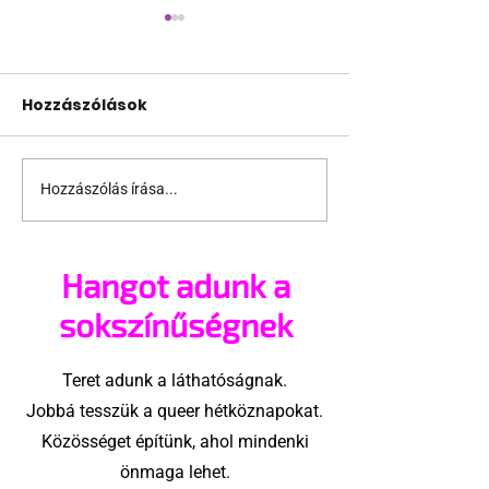
Hozzászólások
Hozzászólás írása...
Szabad-e spermát
Robbie Willia
lopni egy Grindr-
megnézné a r
szexrandin?
készült meleg
Hangot adunk a
pornót
sokszínűségnek
Teret adunk a láthatóságnak.
Jobbá tesszük a queer hétköznapokat.
Közösséget építünk, ahol mindenki
önmaga lehet.