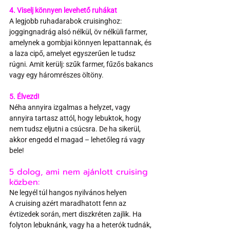
4. Viselj könnyen levehető ruhákat
A legjobb ruhadarabok cruisinghoz: 
joggingnadrág alsó nélkül, öv nélküli farmer, 
amelynek a gombjai könnyen lepattannak, és 
a laza cipő, amelyet egyszerűen le tudsz 
rúgni. Amit kerülj: szűk farmer, fűzős bakancs 
vagy egy háromrészes öltöny.
5. Élvezd!
Néha annyira izgalmas a helyzet, vagy 
annyira tartasz attól, hogy lebuktok, hogy 
nem tudsz eljutni a csúcsra. De ha sikerül, 
akkor engedd el magad – lehetőleg rá vagy 
bele!
5 dolog, ami nem ajánlott cruising 
közben:
Ne legyél túl hangos nyilvános helyen
A cruising azért maradhatott fenn az 
évtizedek során, mert diszkréten zajlik. Ha 
folyton lebuknánk, vagy ha a heterók tudnák, 