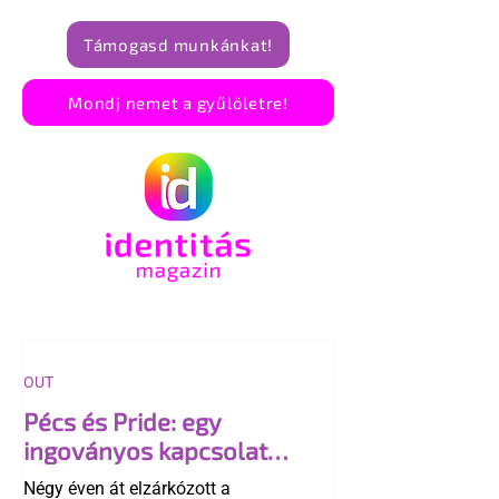
Támogasd munkánkat!
Mondj nemet a gyűlöletre!
OUT
Pécs és Pride: egy
ingoványos kapcsolat
története
Négy éven át elzárkózott a