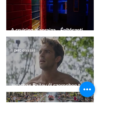
A cruising alaprajza - Építészeti
irányelvek a vágy maximalizálására
1 perc olvasás
Jonathan Bailey új szerepben tér
vissza
2 perc olvasás