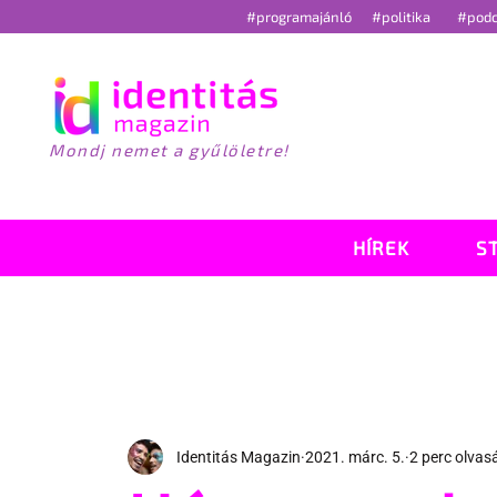
#programajánló
#politika
#pod
Mondj nemet a gyűlöletre!
HÍREK
S
Identitás Magazin
2021. márc. 5.
2 perc olvas