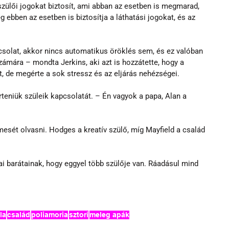
ülői jogokat biztosít, ami abban az esetben is megmarad, 
g ebben az esetben is biztosítja a láthatási jogokat, és az 
solat, akkor nincs automatikus öröklés sem, és ez valóban 
ámára – mondta Jerkins, aki azt is hozzátette, hogy a 
, de megérte a sok stressz és az eljárás nehézségei.
eniük szüleik kapcsolatát. – Én vagyok a papa, Alan a 
esét olvasni. Hodges a kreatív szülő, míg Mayfield a család 
i barátainak, hogy eggyel több szülője van. Ráadásul mind 
la
család
poliamoria
sztori
meleg apák