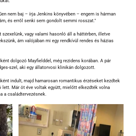
ukat.
rűen nem baj – írja Jenkins könyvében – engem is hárman 
ám, és erről senki sem gondolt semmi rosszat."
 szexelünk, vagy valami hasonló áll a háttérben, illetve 
lekszünk, ám valójában mi egy rendkívül rendes és házias 
ként dolgozó Mayfielddel, még rezidens korában. A pár 
es-szel, aki egy állatorvosi klinikán dolgozott.
ként indult, majd hamarosan romantikus érzéseket kezdtek 
 lett. Már öt éve voltak együtt, mielőtt elkezdték volna 
na a családtervezésnek.