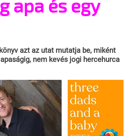
 apa és egy
könyv azt az utat mutatja be, miként 
s apaságig, nem kevés jogi hercehurca 