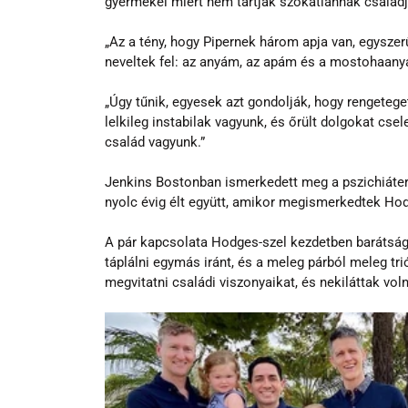
gyermekei miért nem tartják szokatlannak családj
„Az a tény, hogy Pipernek három apja van, egysze
neveltek fel: az anyám, az apám és a mostohaany
„Úgy tűnik, egyesek azt gondolják, hogy rengeteget
lelkileg instabilak vagyunk, és őrült dolgokat cse
család vagyunk.”
Jenkins Bostonban ismerkedett meg a pszichiáter
nyolc évig élt együtt, amikor megismerkedtek Hodg
A pár kapcsolata Hodges-szel kezdetben barátság
táplálni egymás iránt, és a meleg párból meleg trió
megvitatni családi viszonyaikat, és nekiláttak vol