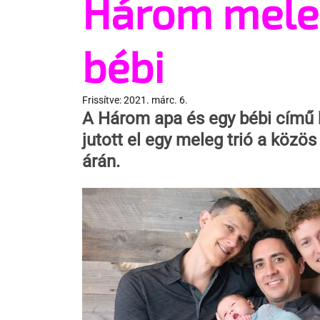
Három meleg
bébi
Frissítve:
2021. márc. 6.
A 
Három apa és egy bébi
 című 
jutott el egy meleg trió a közö
árán.