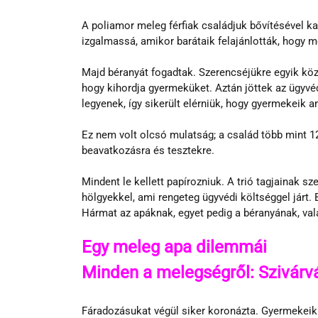
A poliamor meleg férfiak családjuk bővítésével k
izgalmassá, amikor barátaik felajánlották, hogy 
Majd béranyát fogadtak. Szerencséjükre egyik közel
hogy kihordja gyermeküket. Aztán jöttek az ügyvéd
legyenek, így sikerült elérniük, hogy gyermekeik 
Ez nem volt olcsó mulatság; a család több mint 120
beavatkozásra és tesztekre.
Mindent le kellett papírozniuk. A trió tagjainak sz
hölgyekkel, ami rengeteg ügyvédi költséggel járt. E
Hármat az apáknak, egyet pedig a béranyának, val
Egy meleg apa dilemmái
Minden a melegségről: Szivárvá
Fáradozásukat végül siker koronázta. Gyermekeik 