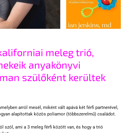
aliforniai meleg trió, 
ekeik anyakönyvi 
man szülőként kerültek 
melyben arról mesél, miként vált apává két férfi partnerével, 
ogyan alapítottak közös poliamor (többszerelmű) családot.
 szól, ami a 3 meleg férfi között van, és hogy a trió 