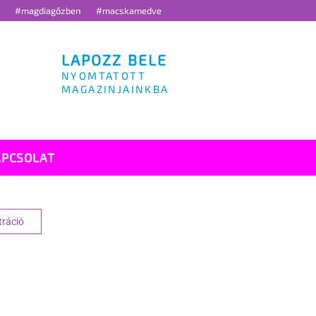
g
#magdiagőzben
#macskamedve
LAPOZZ BELE
NYOMTATOTT
MAGAZINJAINKBA
APCSOLAT
tráció