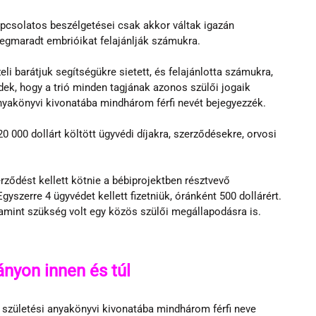
apcsolatos beszélgetései csak akkor váltak igazán 
megmaradt embrióikat felajánlják számukra.
i barátjuk segítségükre sietett, és felajánlotta számukra, 
ek, hogy a trió minden tagjának azonos szülői jogaik 
anyakönyvi kivonatába mindhárom férfi nevét bejegyezzék.
 000 dollárt költött ügyvédi díjakra, szerződésekre, orvosi 
erződést kellett kötnie a bébiprojektben résztvevő 
gyszerre 4 ügyvédet kellett fizetniük, óránként 500 dollárért. 
amint szükség volt egy közös szülői megállapodásra is.
nyon innen és túl
születési anyakönyvi kivonatába mindhárom férfi neve 