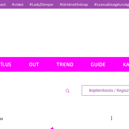
cast
#videó
#LadyDömper
#történetihónap
#szexuálisegészsé
TÍLUS
OUT
TREND
GUIDE
K
Bejelentkezés / Regisz
ás