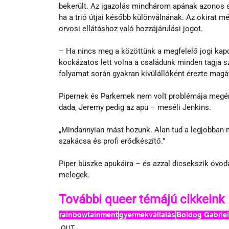
bekerült. Az igazolás mindhárom apának azonos sz
ha a trió útjai később különválnának. Az okirat mé
orvosi ellátáshoz való hozzájárulási jogot.
– Ha nincs meg a közöttünk a megfelelő jogi kapc
kockázatos lett volna a családunk minden tagja sz
folyamat során gyakran kívülállóként érezte magát
Pipernek és Parkernek nem volt problémája megért
dada, Jeremy pedig az apu – meséli Jenkins.
„Mindannyian mást hozunk. Alan tud a legjobban m
szakácsa és profi erődkészítő.”
Piper büszke apukáira – és azzal dicsekszik óvoda
melegek.
További queer témájú cikkeink
rainbowtainment
gyermekvállalás
Boldog Gabriel
OUT