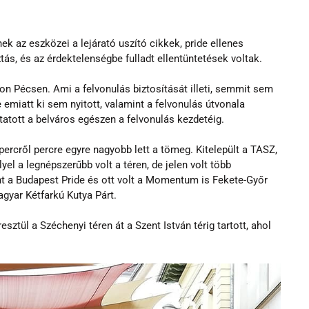
 az eszközei a lejárató uszító cikkek, pride ellenes 
ás, és az érdektelenségbe fulladt ellentüntetések voltak. 
n Pécsen. Ami a felvonulás biztosítását illeti, semmit sem 
e emiatt ki sem nyitott, valamint a felvonulás útvonala 
tatott a belváros egészen a felvonulás kezdetéig.
ercről percre egyre nagyobb lett a tömeg. Kitelepült a TASZ, 
el a legnépszerűbb volt a téren, de jelen volt több 
int a Budapest Pride és ott volt a Momentum is Fekete-Győr 
gyar Kétfarkú Kutya Párt.
sztül a Széchenyi téren át a Szent István térig tartott, ahol 