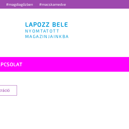
g
#magdiagőzben
#macskamedve
LAPOZZ BELE
NYOMTATOTT
MAGAZINJAINKBA
APCSOLAT
tráció