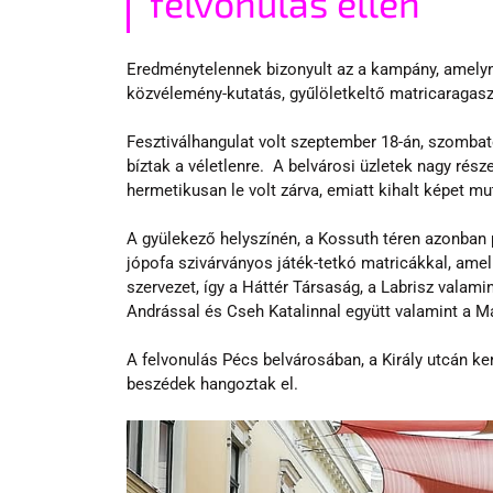
felvonulás ellen
Eredménytelennek bizonyult az a kampány, amelynek
közvélemény-kutatás, gyűlöletkeltő matricaragaszt
Fesztiválhangulat volt szeptember 18-án, szombato
bíztak a véletlenre.  A belvárosi üzletek nagy rész
hermetikusan le volt zárva, emiatt kihalt képet mu
A gyülekező helyszínén, a Kossuth téren azonban p
jópofa szivárványos játék-tetkó matricákkal, amelly
szervezet, így a Háttér Társaság, a Labrisz valam
Andrással és Cseh Katalinnal együtt valamint a Ma
A felvonulás Pécs belvárosában, a Király utcán kere
beszédek hangoztak el.