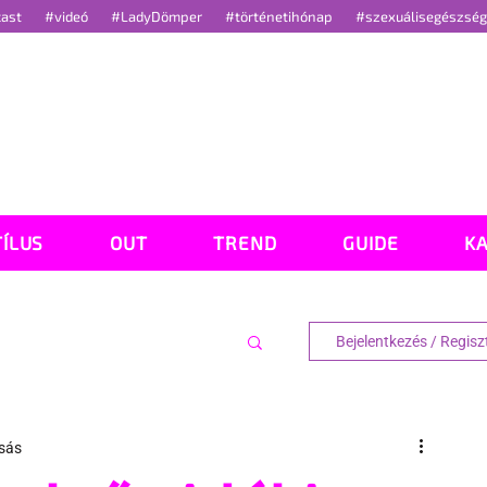
cast
#videó
#LadyDömper
#történetihónap
#szexuálisegészsé
TÍLUS
OUT
TREND
GUIDE
K
Bejelentkezés / Regisz
asás