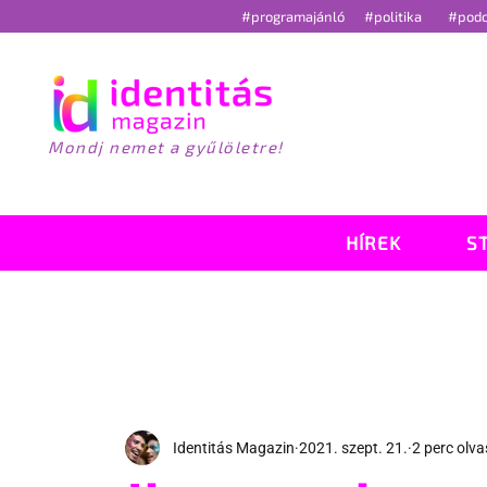
#programajánló
#politika
#pod
Mondj nemet a gyűlöletre!
HÍREK
S
Identitás Magazin
2021. szept. 21.
2 perc olv