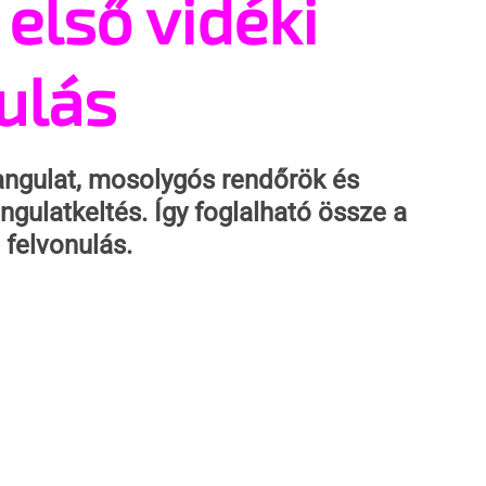
 első vidéki
ulás
hangulat, mosolygós rendőrök és 
gulatkeltés. Így foglalható össze a 
 felvonulás.