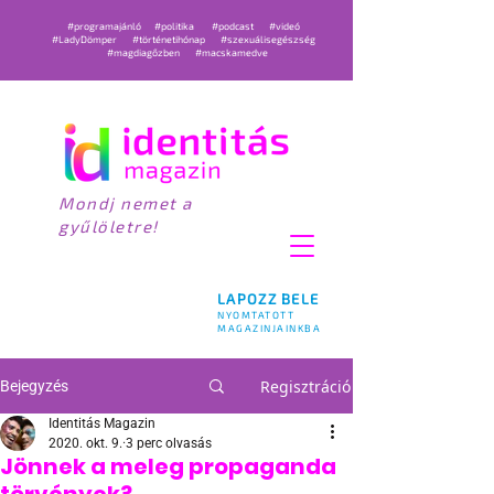
#programajánló
#politika
#podcast
#videó
#LadyDömper
#történetihónap
#szexuálisegészség
#magdiagőzben
#macskamedve
Mondj nemet a
gyűlöletre!
LAPOZZ BELE
NYOMTATOTT
MAGAZINJAINKBA
Regisztráció
Bejegyzés
Identitás Magazin
2020. okt. 9.
3 perc olvasás
Jönnek a meleg propaganda