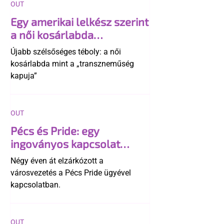
OUT
Egy amerikai lelkész szerint
a női kosárlabda
transzneműséghez vezet
Újabb szélsőséges téboly: a női
kosárlabda mint a „transzneműség
kapuja”
OUT
Pécs és Pride: egy
ingoványos kapcsolat
története
Négy éven át elzárkózott a
városvezetés a Pécs Pride ügyével
kapcsolatban.
OUT