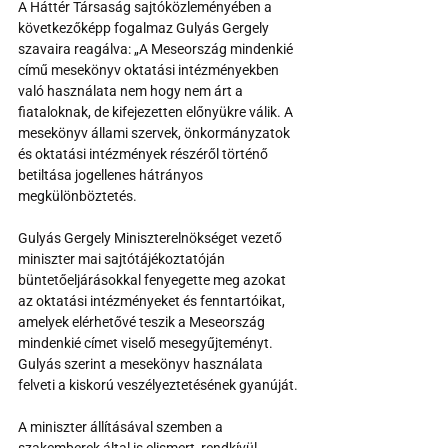
A Háttér Társaság sajtóközleményében a 
következőképp fogalmaz Gulyás Gergely 
szavaira reagálva: „A Meseország mindenkié 
című mesekönyv oktatási intézményekben 
való használata nem hogy nem árt a 
fiataloknak, de kifejezetten előnyükre válik. A 
mesekönyv állami szervek, önkormányzatok 
és oktatási intézmények részéről történő 
betiltása jogellenes hátrányos 
megkülönböztetés.
Gulyás Gergely Miniszterelnökséget vezető 
miniszter mai sajtótájékoztatóján 
büntetőeljárásokkal fenyegette meg azokat 
az oktatási intézményeket és fenntartóikat, 
amelyek elérhetővé teszik a Meseország 
mindenkié címet viselő mesegyűjteményt. 
Gulyás szerint a mesekönyv használata 
felveti a kiskorú veszélyeztetésének gyanúját. 
A miniszter állításával szemben a 