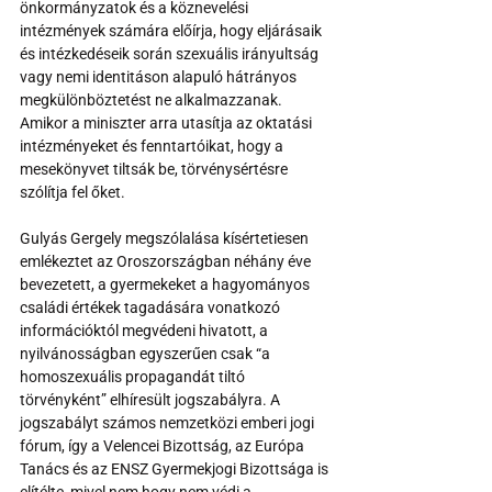
önkormányzatok és a köznevelési 
intézmények számára előírja, hogy eljárásaik 
és intézkedéseik során szexuális irányultság 
vagy nemi identitáson alapuló hátrányos 
megkülönböztetést ne alkalmazzanak. 
Amikor a miniszter arra utasítja az oktatási 
intézményeket és fenntartóikat, hogy a 
mesekönyvet tiltsák be, törvénysértésre 
szólítja fel őket. 
Gulyás Gergely megszólalása kísértetiesen 
emlékeztet az Oroszországban néhány éve 
bevezetett, a gyermekeket a hagyományos 
családi értékek tagadására vonatkozó 
információktól megvédeni hivatott, a 
nyilvánosságban egyszerűen csak “a 
homoszexuális propagandát tiltó 
törvényként” elhíresült jogszabályra. A 
jogszabályt számos nemzetközi emberi jogi 
fórum, így a Velencei Bizottság, az Európa 
Tanács és az ENSZ Gyermekjogi Bizottsága is 