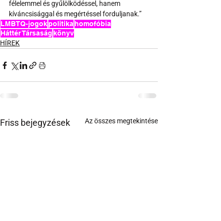
félelemmel és gyűlölködéssel, hanem 
kíváncsisággal és megértéssel forduljanak.”
LMBTQ-jogok
politika
homofóbia
Háttér Társaság
könyv
HÍREK
Az összes megtekintése
Friss bejegyzések