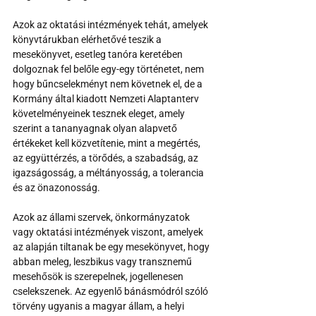
Azok az oktatási intézmények tehát, amelyek 
könyvtárukban elérhetővé teszik a 
mesekönyvet, esetleg tanóra keretében 
dolgoznak fel belőle egy-egy történetet, nem 
hogy bűncselekményt nem követnek el, de a 
Kormány által kiadott Nemzeti Alaptanterv 
követelményeinek tesznek eleget, amely 
szerint a tananyagnak olyan alapvető 
értékeket kell közvetítenie, mint a megértés, 
az együttérzés, a törődés, a szabadság, az 
igazságosság, a méltányosság, a tolerancia 
és az önazonosság. 
Azok az állami szervek, önkormányzatok 
vagy oktatási intézmények viszont, amelyek 
az alapján tiltanak be egy mesekönyvet, hogy 
abban meleg, leszbikus vagy transznemű 
mesehősök is szerepelnek, jogellenesen 
cselekszenek. Az egyenlő bánásmódról szóló 
törvény ugyanis a magyar állam, a helyi 