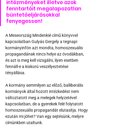
intézményeket illetve azok 
fenntartóit megalapozatlan 
büntetőeljárásokkal 
fenyegessen!
A Meseország Mindenkié című könyvvel 
kapcsolatban Gulyás Gergely a tegnapi 
kormányinfón azt mondta, homoszexuális 
propagandának nincs helye az óvodákban, 
és azt is meg kell vizsgálni, ilyen esetben 
fennáll-e a kiskorú veszélyeztetése 
tényállása. 
A kormány semmilyen az előző, balliberális 
kormányok által hozott intézkedést nem 
változtatott meg a melegek helyzetével 
kapcsolatban, de a gyerekek felé folytatott 
homoszexuális propagandát elutasítja. Hogy 
ezután mi jöhet? Van egy sejtésünk, melyre 
címünkben utaltunk.