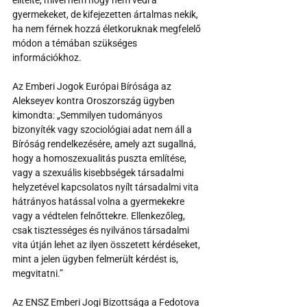
elítélte, mivel nem hogy nem védi a 
gyermekeket, de kifejezetten ártalmas nekik, 
ha nem férnek hozzá életkoruknak megfelelő 
módon a témában szükséges 
információkhoz. 
Az Emberi Jogok Európai Bírósága az 
Alekseyev kontra Oroszország ügyben 
kimondta: „Semmilyen tudományos 
bizonyíték vagy szociológiai adat nem áll a 
Bíróság rendelkezésére, amely azt sugallná, 
hogy a homoszexualitás puszta említése, 
vagy a szexuális kisebbségek társadalmi 
helyzetével kapcsolatos nyílt társadalmi vita 
hátrányos hatással volna a gyermekekre 
vagy a védtelen felnőttekre. Ellenkezőleg, 
csak tisztességes és nyilvános társadalmi 
vita útján lehet az ilyen összetett kérdéseket, 
mint a jelen ügyben felmerült kérdést is, 
megvitatni.” 
Az ENSZ Emberi Jogi Bizottsága a Fedotova 