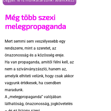
Még több szexi
melegpropaganda
Mert semmi sem veszélyesebb egy
rendszerre, mint a szeretet, az
önazonosság és a közösség ereje.
Ha van propaganda, amitől félni kell, az
nem a szivárványzászló, hanem az,
amelyik elhiteti velünk, hogy csak akkor
vagyunk értékesek, ha csendben
maradunk.
A „melegpropaganda” valójában
láthatóság, önazonosság, jogkövetelés
– és ez bizony szexi.