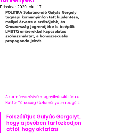
törvények?
Frissítve:
2020. okt. 17.
POLITIKA
 Sokatmondó Gulyás Gergely 
tegnapi kormányinfón tett kijelentése, 
mellyel átvette a szélsőjobb, és 
Oroszország jogrendjébe is beépült 
LMBTQ emberekkel kapcsolatos 
szóhasználatát, a homoszexuális 
propaganda jelzőt.
A kormányszóvivő megnyilvánulására a 
Háttér Társaság közleményben reagált.
Felszólítjuk Gulyás Gergelyt, 
hogy a jövőben tartózkodjon 
attól, hogy oktatási 