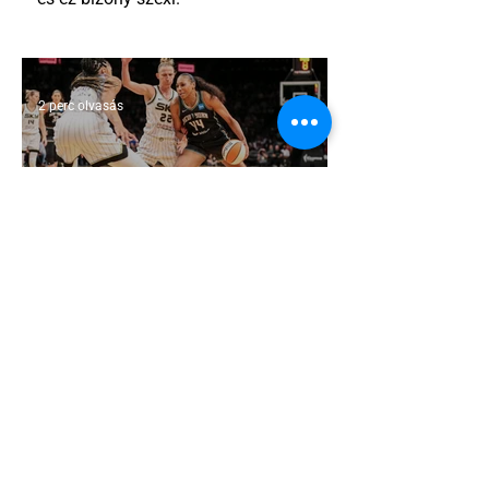
2 perc olvasás
Egy amerikai lelkész szerint a női
kosárlabda transzneműséghez vezet
2 perc olvasás
Miket nézzünk idén a Sziget queer
sátrában?