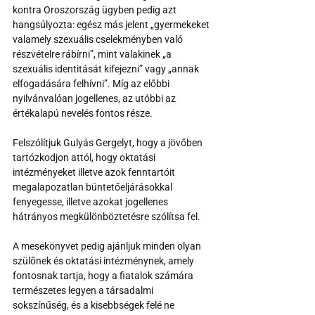
kontra Oroszország ügyben pedig azt 
hangsúlyozta: egész más jelent „gyermekeket 
valamely szexuális cselekményben való 
részvételre rábírni”, mint valakinek „a 
szexuális identitását kifejezni” vagy „annak 
elfogadására felhívni”. Míg az előbbi 
nyilvánvalóan jogellenes, az utóbbi az 
értékalapú nevelés fontos része.
Felszólítjuk Gulyás Gergelyt, hogy a jövőben 
tartózkodjon attól, hogy oktatási 
intézményeket illetve azok fenntartóit 
megalapozatlan büntetőeljárásokkal 
fenyegesse, illetve azokat jogellenes 
hátrányos megkülönböztetésre szólítsa fel. 
A mesekönyvet pedig ajánljuk minden olyan 
szülőnek és oktatási intézménynek, amely 
fontosnak tartja, hogy a fiatalok számára 
természetes legyen a társadalmi 
sokszínűség, és a kisebbségek felé ne 