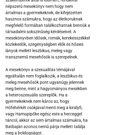
szakemberek által is elismert, rendkívül 
népszerű mesekönyv nem hogy nem 
ártalmas a gyermekeknek, de kifejezetten 
hasznos számukra, hogy az életkoruknak 
megfelelő formában találkozhatnak bennük a 
társadalmi sokszínűség kérdéseivel. A 
mesekönyvben idősek, romák, kerekesszékkel 
közlekedők, szegénységben élők és hősies 
lányok mellett leszbikus, meleg vagy 
transznemű mesehősök is szerepelnek. 
A mesekönyv a szexualitás témájával 
egyáltalán nem foglalkozik, a leszbikus és 
meleg mesehősök pont ugyanúgy jelennek 
meg benne, mint a hagyományos mesékben 
a heteroszexuális szereplők. Ha a 
gyermekeknek nem káros az, hogy 
Hófehérkét csókjával menti meg a királyfi, 
vagy Hamupipőke egész este a herceggel 
táncol, akkor az sem ártalmas számukra, ha 
Batbaján azonos nemű párja mellett találja 
meg a boldogságot. 