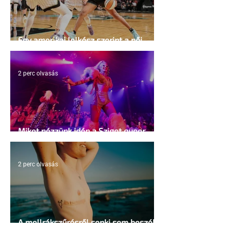
Egy amerikai lelkész szerint a női
kosárlabda transzneműséghez vezet
2 perc olvasás
Miket nézzünk idén a Sziget queer
sátrában?
2 perc olvasás
A mellrákszűrésről senki sem beszél a