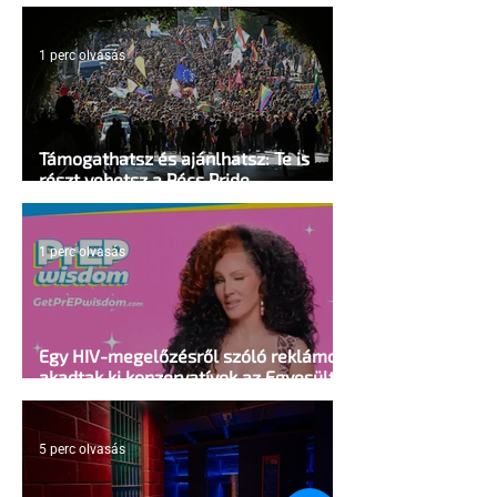
mellkasi műtétek után - pedig kellene
1 perc olvasás
Támogathatsz és ajánlhatsz: Te is
részt vehetsz a Pécs Pride
megvalósításában
1 perc olvasás
Egy HIV-megelőzésről szóló reklámon
akadtak ki konzervatívok az Egyesült
Államokban
5 perc olvasás