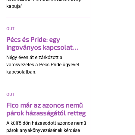
kapuja”
OUT
Pécs és Pride: egy
ingoványos kapcsolat
története
Négy éven át elzárkózott a
városvezetés a Pécs Pride ügyével
kapcsolatban.
OUT
Fico már az azonos nemű
párok házasságától retteg
A külföldön házasodott azonos nemű
párok anyakönyvezésének kérdése