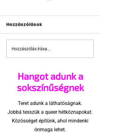
Hozzászólások
Hozzászólás írása...
Miket nézzünk idén a
A mellrákszűr
Sziget queer
senki sem bes
sátrában?
mellkasi műt
Hangot adunk a
után - pedig 
sokszínűségnek
Teret adunk a láthatóságnak.
Jobbá tesszük a queer hétköznapokat.
Közösséget építünk, ahol mindenki
önmaga lehet.