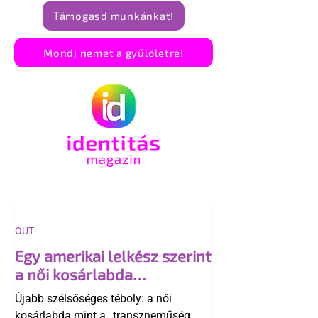
Támogasd munkánkat!
Mondj nemet a gyűlöletre!
OUT
Egy amerikai lelkész szerint
a női kosárlabda
transzneműséghez vezet
Újabb szélsőséges téboly: a női
kosárlabda mint a „transzneműség