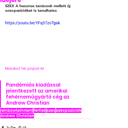
idejére
SZEX
 A hasznos tanácsok mellett új 
szexpozíciókat is tanulhatsz.
https://youtu.be/YFq37zoTgak
Maszkot fel, popsit ki!
Pandémiás kiadással 
jelentkezett az amerikai 
fehérneműgyártó cég az 
Andrew Christian 
rainbowtainment
férfiak
szex
szexpozíciók
Andrew Christian