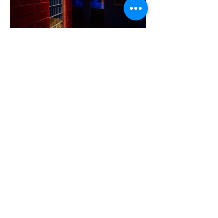
A cruising alaprajza - Építészeti
irányelvek a vágy maximalizálására
1 perc olvasás
Jonathan Bailey új szerepben tér
vissza
2 perc olvasás
Terrortámadás árnyékában tartják az
idei WorldPride-ot Amszterdamban