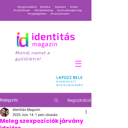
#programajánló
#politika
#podcast
#videó
#LadyDömper
#történetihónap
#szexuálisegészség
#magdiagőzben
#macskamedve
Mondj nemet a
gyűlöletre!
LAPOZZ BELE
NYOMTATOTT
MAGAZINJAINKBA
Regisztráció
Bejegyzés
Identitás Magazin
2020. nov. 14.
1 perc olvasás
Meleg szexpozíciók járvány