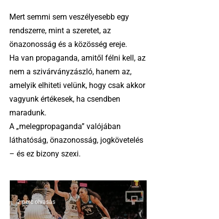
Mert semmi sem veszélyesebb egy
rendszerre, mint a szeretet, az
önazonosság és a közösség ereje.
Ha van propaganda, amitől félni kell, az
nem a szivárványzászló, hanem az,
amelyik elhiteti velünk, hogy csak akkor
vagyunk értékesek, ha csendben
maradunk.
A „melegpropaganda” valójában
láthatóság, önazonosság, jogkövetelés
– és ez bizony szexi.
2 perc olvasás