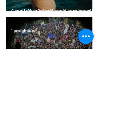
A mellrákszűrésről senki sem beszél a
mellkasi műtétek után - pedig kellene
1 perc olvasás
Támogathatsz és ajánlhatsz: Te is
részt vehetsz a Pécs Pride
megvalósításában
1 perc olvasás
Egy HIV-megelőzésről szóló reklámon
akadtak ki konzervatívok az Egyesült
Államokban