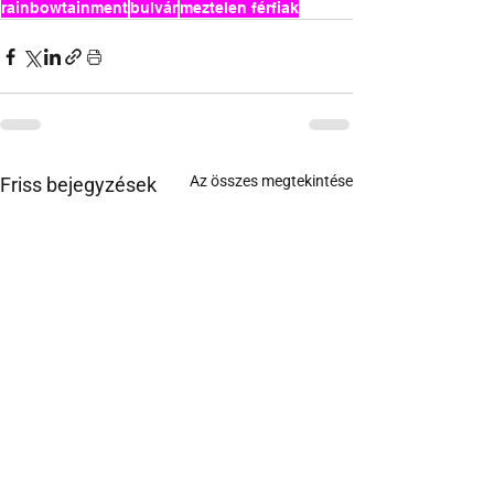
rainbowtainment
bulvár
meztelen férfiak
Az összes megtekintése
Friss bejegyzések