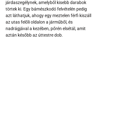
járdaszegélynek, amelyből kisebb darabok 
törtek ki. Egy bámészkodó felvételén pedig 
azt láthatjuk, ahogy egy meztelen férfi kiszáll 
az utas felőli oldalon a járműből, és 
nadrágjával a kezében, pőrén elsétál, amit 
aztán később az úttestre dob.