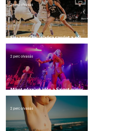
2 perc olvasás
Egy amerikai lelkész szerint a női
kosárlabda transzneműséghez vezet
2 perc olvasás
Miket nézzünk idén a Sziget queer
sátrában?
2 perc olvasás