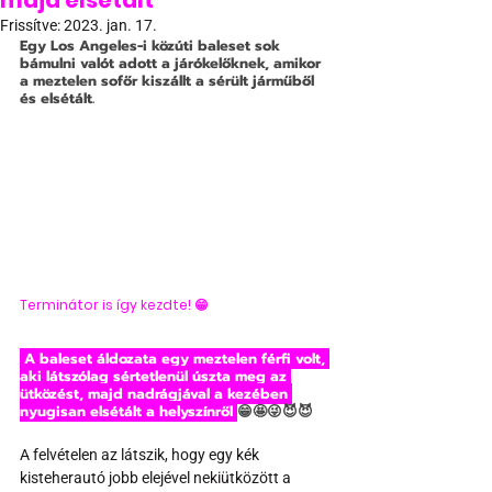
majd elsétált
Frissítve:
2023. jan. 17.
Egy Los Angeles-i közúti baleset sok 
bámulni valót adott a járókelőknek, amikor 
a meztelen sofőr kiszállt a sérült járműből 
és elsétált.
Terminátor is így kezdte! 
😁
 A baleset áldozata egy meztelen férfi volt, 
aki látszólag sértetlenül úszta meg az 
ütközést, majd nadrágjával a kezében 
nyugisan elsétált a helyszínről 
😁🤩😜😈😈
A felvételen az látszik, hogy egy kék 
kisteherautó jobb elejével nekiütközött a 