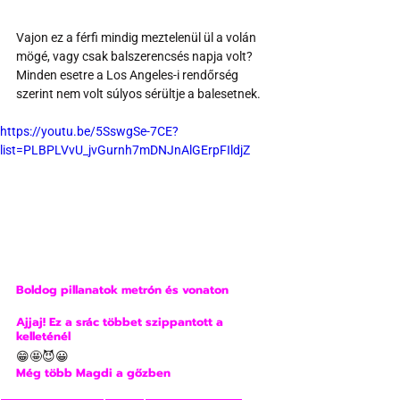
Vajon ez a férfi mindig meztelenül ül a volán 
mögé, vagy csak balszerencsés napja volt? 
Minden esetre a Los Angeles-i rendőrség 
szerint nem volt súlyos sérültje a balesetnek.
https://youtu.be/5SswgSe-7CE?
list=PLBPLVvU_jvGurnh7mDNJnAlGErpFIldjZ
Boldog pillanatok metrón és vonaton
Ajjaj! Ez a srác többet szippantott a 
kelleténél
😁🤩😈😀
Még több Magdi a gőzben