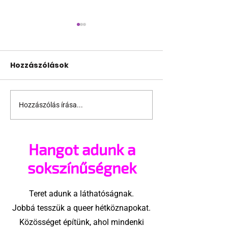
Hozzászólások
Hozzászólás írása...
Az idei Folsom
Ilyen lenne a
nagyobb lesz mint
Baywatch?
valaha
Hangot adunk a
sokszínűségnek
Teret adunk a láthatóságnak.
Jobbá tesszük a queer hétköznapokat.
Közösséget építünk, ahol mindenki