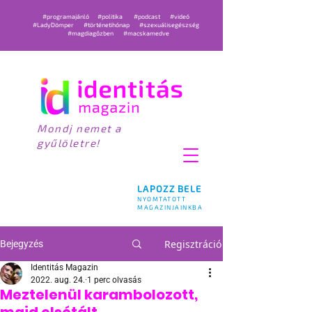
#programajánló
#politika
#podcast
#videó
#LadyDömper
#történetihónap
#szexuálisegészség
#magdiagőzben
#macskamedve
Mondj nemet a
gyűlöletre!
LAPOZZ BELE
NYOMTATOTT
MAGAZINJAINKBA
Regisztráció
Bejegyzés
Identitás Magazin
2022. aug. 24.
1 perc olvasás
Meztelenül karambolozott,