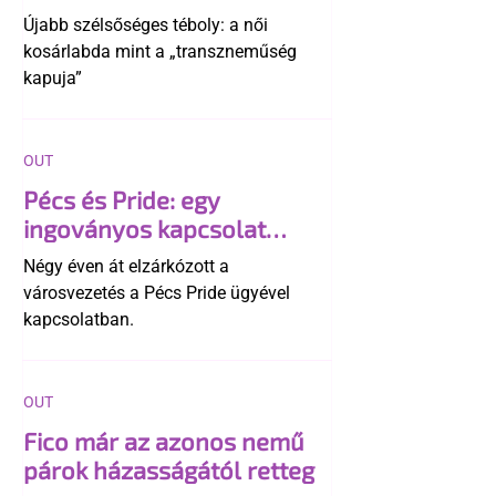
transzneműséghez vezet
Újabb szélsőséges téboly: a női
kosárlabda mint a „transzneműség
kapuja”
OUT
Pécs és Pride: egy
ingoványos kapcsolat
története
Négy éven át elzárkózott a
városvezetés a Pécs Pride ügyével
kapcsolatban.
OUT
Fico már az azonos nemű
párok házasságától retteg