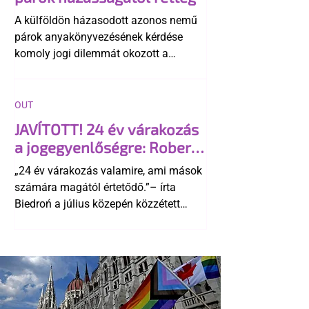
A külföldön házasodott azonos nemű
párok anyakönyvezésének kérdése
komoly jogi dilemmát okozott a
szlovák belügynek, miközben Robert
Fico szerint az alkotmány
egyértelműen tiltja a házasságuk
OUT
elismerését. Közben az ellenzéken belül
JAVÍTOTT! 24 év várakozás
is vita robbant ki arról, hogy vissza
a jogegyenlőségre: Robert
kellene-e vonni a kormány konzervatív
Biedroń megindító üzenete
alkotmánymódosítását
„24 év várakozás valamire, ami mások
a lengyel bejegyzett
számára magától értetődő.”– írta
élettársi kapcsolatokért
Biedroń a július közepén közzétett
bejegyzésben.