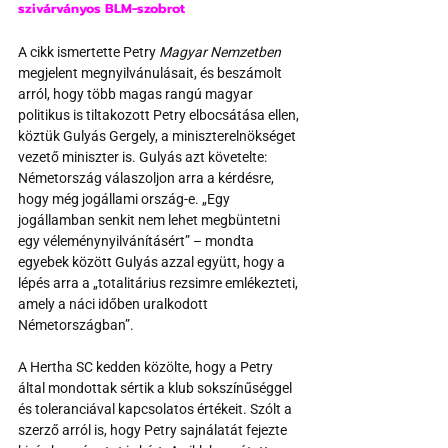
szivárványos BLM-szobrot
A cikk ismertette Petry 
Magyar Nemzetben
megjelent megnyilvánulásait, és beszámolt 
arról, hogy több magas rangú magyar 
politikus is tiltakozott Petry elbocsátása ellen, 
köztük Gulyás Gergely, a miniszterelnökséget 
vezető miniszter is. Gulyás azt követelte: 
Németország válaszoljon arra a kérdésre, 
hogy még jogállami ország-e. „Egy 
jogállamban senkit nem lehet megbüntetni 
egy véleménynyilvánításért” – mondta 
egyebek között Gulyás azzal együtt, hogy a 
lépés arra a „totalitárius rezsimre emlékezteti, 
amely a náci időben uralkodott 
Németországban”. 
A Hertha SC kedden közölte, hogy a Petry 
által mondottak sértik a klub sokszínűséggel 
és toleranciával kapcsolatos értékeit. Szólt a 
szerző arról is, hogy Petry sajnálatát fejezte 