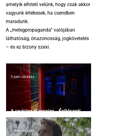
amelyik elhiteti velünk, hogy csak akkor
vagyunk értékesek, ha csendben
maradunk.
A „melegpropaganda” valójában
láthatóság, önazonosság, jogkövetelés
– és ez bizony szexi.
5 perc olvasás
A cruising alaprajza - Építészeti
irányelvek a vágy maximalizálására
1 perc olvasás