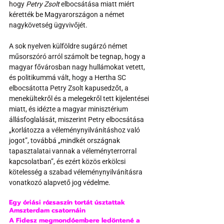
hogy 
Petry Zsolt
 elbocsátása miatt miért 
kérették be Magyarországon a német 
nagykövetség ügyvivőjét.
A sok nyelven külföldre sugárzó német 
műsorszóró arról számolt be tegnap, hogy a 
magyar fővárosban nagy hullámokat vetett, 
és politikummá vált, hogy a Hertha SC 
elbocsátotta Petry Zsolt kapusedzőt, a 
menekültekről és a melegekről tett kijelentései 
miatt, és idézte a magyar minisztérium 
állásfoglalását, miszerint Petry elbocsátása 
„korlátozza a véleménynyilvánításhoz való 
jogot”, továbbá „mindkét országnak 
tapasztalatai vannak a véleményterrorral 
kapcsolatban”, és ezért közös erkölcsi 
kötelesség a szabad véleménynyilvánításra 
vonatkozó alapvető jog védelme. 
Egy óriási rózsaszín tortát úsztattak 
Amszterdam csatornáin
A Fidesz megmondóembere ledöntené a 