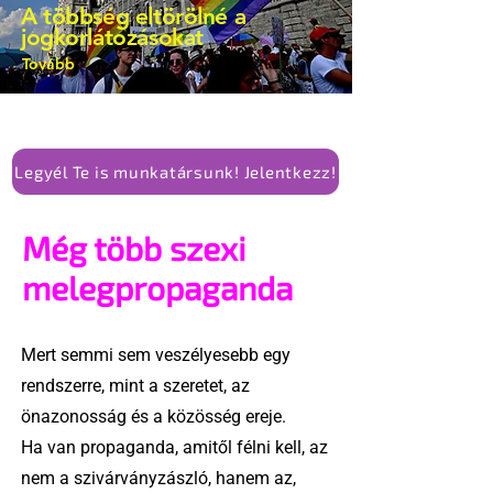
A többség eltörölné a
jogkorlátozásokat
Tovább
Legyél Te is munkatársunk! Jelentkezz!
Még több szexi
melegpropaganda
Mert semmi sem veszélyesebb egy
rendszerre, mint a szeretet, az
önazonosság és a közösség ereje.
Ha van propaganda, amitől félni kell, az
nem a szivárványzászló, hanem az,