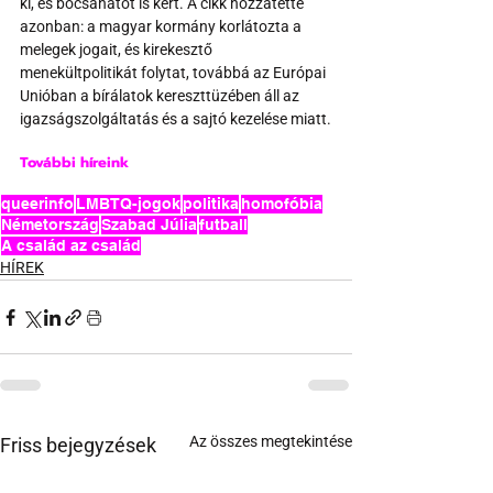
ki, és bocsánatot is kért. A cikk hozzátette 
azonban: a magyar kormány korlátozta a 
melegek jogait, és kirekesztő 
menekültpolitikát folytat, továbbá az Európai 
Unióban a bírálatok kereszttüzében áll az 
igazságszolgáltatás és a sajtó kezelése miatt.
További híreink 
queerinfo
LMBTQ-jogok
politika
homofóbia
Németország
Szabad Júlia
futball
A család az család
HÍREK
Az összes megtekintése
Friss bejegyzések