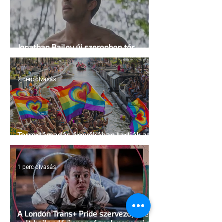
Jonathan Bailey új szerepben tér
vissza
2 perc olvasás
Terrortámadás árnyékában tartják az
idei WorldPride-ot Amszterdamban
1 perc olvasás
A London Trans+ Pride szervezője nem