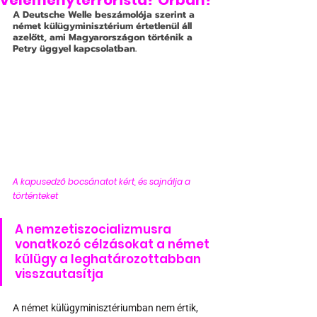
véleményterrorista? Orbán?
A Deutsche Welle beszámolója szerint a 
német külügyminisztérium értetlenül áll 
azelőtt, ami Magyarországon történik a 
Petry üggyel kapcsolatban.
A kapusedző bocsánatot kért, és sajnálja a 
történteket
A nemzetiszocializmusra 
vonatkozó célzásokat a német 
külügy a leghatározottabban 
visszautasítja
A német külügyminisztériumban nem értik, 