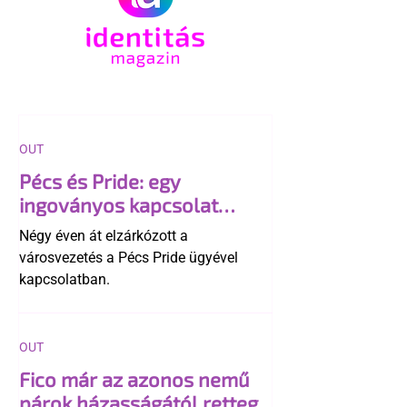
OUT
Pécs és Pride: egy
ingoványos kapcsolat
története
Négy éven át elzárkózott a
városvezetés a Pécs Pride ügyével
kapcsolatban.
OUT
Fico már az azonos nemű
párok házasságától retteg