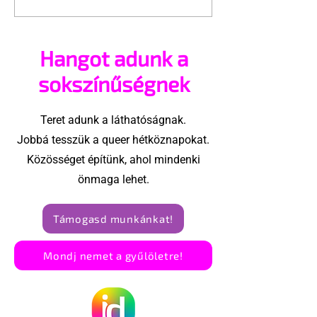
A London Trans+ Pride
Kényszerű
szervezője nem volt
száműzetésb
hajlandó
orosz LMBTQ+ 
Hangot adunk a
ünnepségnek nevezni
utolsó nagy h
az eseményt- a BBC
sokszínűségnek
ezért törölte vele az
interjút
Teret adunk a láthatóságnak.
Jobbá tesszük a queer hétköznapokat.
Közösséget építünk, ahol mindenki
önmaga lehet.
Támogasd munkánkat!
Mondj nemet a gyűlöletre!