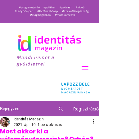
#programajánló
#politika
#podcast
#videó
#LadyDömper
#történetihónap
#szexuálisegészség
#magdiagőzben
#macskamedve
Mondj nemet a
gyűlöletre!
LAPOZZ BELE
NYOMTATOTT
MAGAZINJAINKBA
Regisztráció
Bejegyzés
Identitás Magazin
2021. ápr. 10.
1 perc olvasás
Most akkor ki a