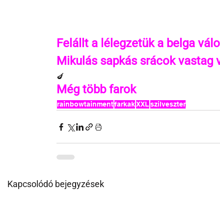
Felállt a lélegzetük a belga válo
Mikulás sapkás srácok vastag 
🍆
Még több farok
rainbowtainment
farkak
XXL
szilveszter
Kapcsolódó bejegyzések