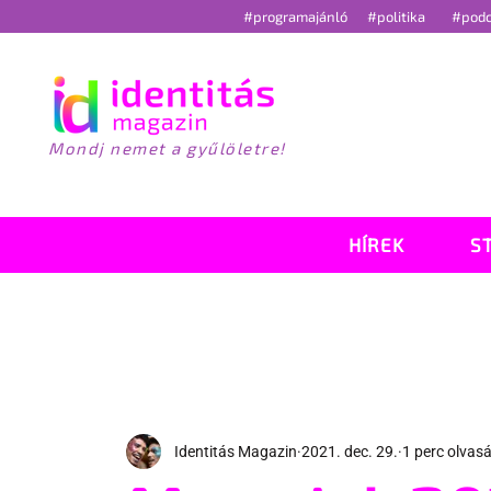
#programajánló
#politika
#pod
Mondj nemet a gyűlöletre!
HÍREK
S
Identitás Magazin
2021. dec. 29.
1 perc olvas