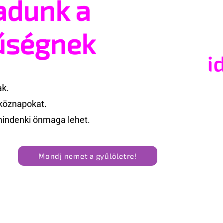
adunk a
 nagyon meglepődik,
Hatalmas farkak éjszakáj
szti közben anyu
coXxban
űségnek
ak.
köznapokat.
mindenki önmaga lehet.
Mondj nemet a gyűlöletre!