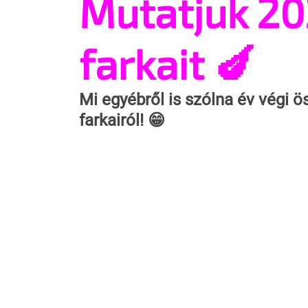
Mutatjuk 20
farkait 🍆
Mi egyébről is szólna év végi ö
farkairól! 😁