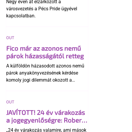
Négy éven át elzárkózott a
városvezetés a Pécs Pride ügyével
kapcsolatban.
OUT
Fico már az azonos nemű
párok házasságától retteg
A külföldön házasodott azonos nemű
párok anyakönyvezésének kérdése
komoly jogi dilemmát okozott a
szlovák belügynek, miközben Robert
Fico szerint az alkotmány
egyértelműen tiltja a házasságuk
OUT
elismerését. Közben az ellenzéken belül
JAVÍTOTT! 24 év várakozás
is vita robbant ki arról, hogy vissza
a jogegyenlőségre: Robert
kellene-e vonni a kormány konzervatív
Biedroń megindító üzenete
alkotmánymódosítását
„24 év várakozás valamire, ami mások