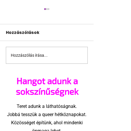
Hozzászólások
Hozzászólás írása...
2022 a melegek éve
Mikulás sapk
lesz!
srácok vasta
virgáccsal 😈
Hangot adunk a
sokszínűségnek
Teret adunk a láthatóságnak.
Jobbá tesszük a queer hétköznapokat.
Közösséget építünk, ahol mindenki
önmaga lehet.