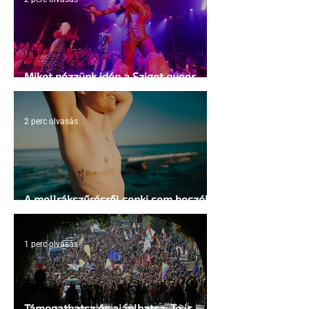
Miket nézzünk idén a Sziget queer
sátrában?
2 perc olvasás
A mellrákszűrésről senki sem beszél a
mellkasi műtétek után - pedig kellene
1 perc olvasás
Támogathatsz és ajánlhatsz: Te is