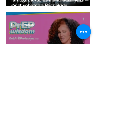
részt vehetsz a Pécs Pride
megvalósításában
1 perc olvasás
Egy HIV-megelőzésről szóló reklámon
akadt ki egy konzervatív csoport az
Egyesült Államokban
5 perc olvasás
A cruising alaprajza - Építészeti
irányelvek a vágy maximalizálására
1 perc olvasás