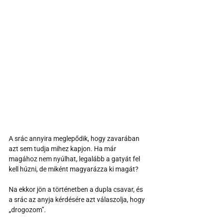
A srác annyira meglepődik, hogy zavarában 
azt sem tudja mihez kapjon. Ha már 
magához nem nyúlhat, legalább a gatyát fel 
kell húzni, de miként magyarázza ki magát?
Na ekkor jön a történetben a dupla csavar, és 
a srác az anyja kérdésére azt válaszolja, hogy 
„drogozom”.