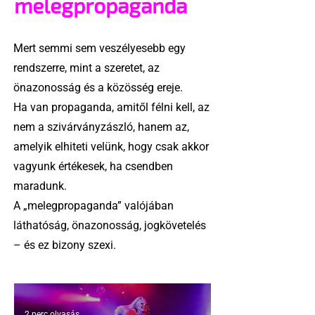
melegpropaganda
Mert semmi sem veszélyesebb egy
rendszerre, mint a szeretet, az
önazonosság és a közösség ereje.
Ha van propaganda, amitől félni kell, az
nem a szivárványzászló, hanem az,
amelyik elhiteti velünk, hogy csak akkor
vagyunk értékesek, ha csendben
maradunk.
A „melegpropaganda” valójában
láthatóság, önazonosság, jogkövetelés
– és ez bizony szexi.
2 perc olvasás