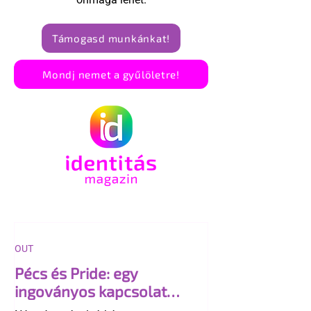
Támogasd munkánkat!
Mondj nemet a gyűlöletre!
OUT
Pécs és Pride: egy
ingoványos kapcsolat
története