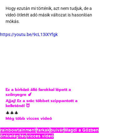
Hogy ezután mi történik, azt nem tudjuk, de a 
videó ötletét adó másik változat is hasonlóan 
mókás.
https://youtu.be/9cL13iXYfgk
Ez a birkózó álló farokkal lépett a 
szőnyegre 🍆
Ajjaj! Ez a srác többet szippantott a 
kelleténél 😈
🎄🎄🎄
Még több vicces videó
rainbowtainment
farkak
bulvár
Magdi a Gőzben
önkielégítés
vicces videó