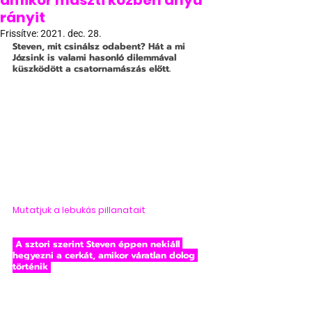
amikor maszti közben anyu
rányit
Frissítve:
2021. dec. 28.
Steven, mit csinálsz odabent? Hát a mi 
Józsink is valami hasonló dilemmával 
küszködött a csatornamászás előtt. 
Mutatjuk a lebukás pillanatait
 A sztori szerint Steven éppen nekiáll 
hegyezni a cerkát, amikor váratlan dolog 
történik 