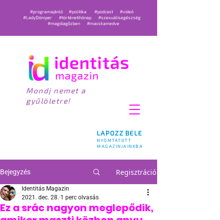
#programajánló
#politika
#podcast
#videó
#LadyDömper
#történetihónap
#szexuálisegészség
#magdiagőzben
#macskamedve
Mondj nemet a
gyűlöletre!
LAPOZZ BELE
NYOMTATOTT
MAGAZINJAINKBA
Regisztráció
Bejegyzés
Identitás Magazin
2021. dec. 28.
1 perc olvasás
Ez a srác nagyon meglepődik,