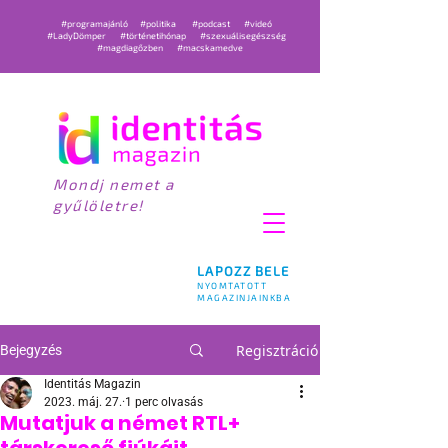
#programajánló
#politika
#podcast
#videó
#LadyDömper
#történetihónap
#szexuálisegészség
#magdiagőzben
#macskamedve
Mondj nemet a
gyűlöletre!
LAPOZZ BELE
NYOMTATOTT
MAGAZINJAINKBA
Regisztráció
Bejegyzés
Identitás Magazin
2023. máj. 27.
1 perc olvasás
Mutatjuk a német RTL+