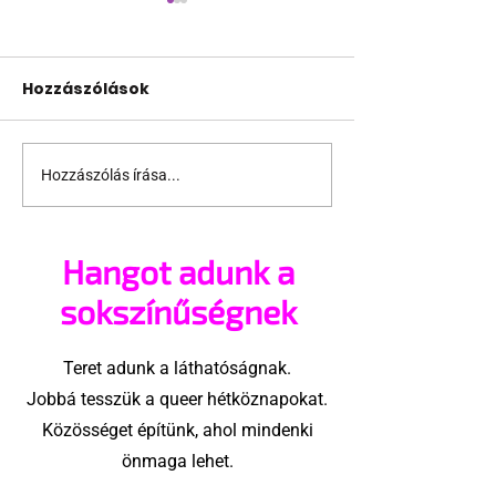
Hozzászólások
Hozzászólás írása...
A meztelenség
Mutatjuk hogy
mindenkinek erőt ad!
a Thor sztárj
ekkora
Hangot adunk a
sokszínűségnek
Teret adunk a láthatóságnak.
Jobbá tesszük a queer hétköznapokat.
Közösséget építünk, ahol mindenki
önmaga lehet.