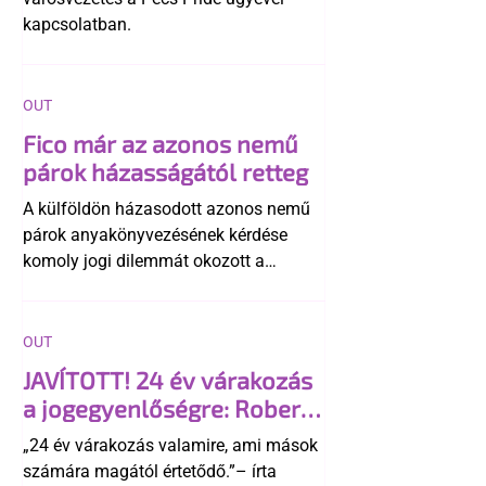
kapcsolatban.
OUT
Fico már az azonos nemű
párok házasságától retteg
A külföldön házasodott azonos nemű
párok anyakönyvezésének kérdése
komoly jogi dilemmát okozott a
szlovák belügynek, miközben Robert
Fico szerint az alkotmány
egyértelműen tiltja a házasságuk
OUT
elismerését. Közben az ellenzéken belül
JAVÍTOTT! 24 év várakozás
is vita robbant ki arról, hogy vissza
a jogegyenlőségre: Robert
kellene-e vonni a kormány konzervatív
Biedroń megindító üzenete
alkotmánymódosítását
„24 év várakozás valamire, ami mások
a lengyel bejegyzett
számára magától értetődő.”– írta