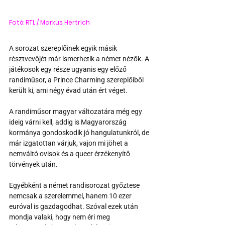
Fotó: RTL / Markus Hertrich
A sorozat szereplőinek egyik másik 
résztvevőjét már ismerhetik a német nézők. A 
játékosok egy része ugyanis egy előző 
randiműsor, a Prince Charming szereplőiből 
került ki, ami négy évad után ért véget.
A randiműsor magyar változatára még egy 
ideig várni kell, addig is Magyarország 
kormánya gondoskodik jó hangulatunkról, de 
már izgatottan várjuk, vajon mi jöhet a 
nemváltó ovisok és a queer érzékenyítő 
törvények után. 
Egyébként a német randisorozat győztese 
nemcsak a szerelemmel, hanem 10 ezer 
euróval is gazdagodhat. Szóval ezek után 
mondja valaki, hogy nem éri meg 