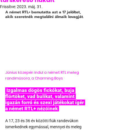
társkereső fiúkáit
Frissítve:
2023. máj. 31.
A német RTL+ bemutatta azt a 17 jelöltet, 
akik szeretnék megtalálni álmaik lovagját.
Június közepén indul a német RTL meleg 
randiműsora, a Charming Boys
 Izgalmas dögös fickókat, buja 
flörtöket, vad bulikat, valamint 
igazán forró és szexi játékokat ígér 
a német RTL+ nézőinek 
A 17, 23 és 36 év közötti fiúk randevúkon 
ismerkednek egymással, mennyei és meleg 