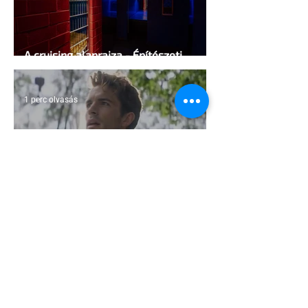
A cruising alaprajza - Építészeti
irányelvek a vágy maximalizálására
1 perc olvasás
Jonathan Bailey új szerepben tér
vissza
2 perc olvasás
Terrortámadás árnyékában tartják az