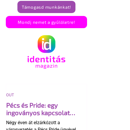
Támogasd munkánkat!
Mondj nemet a gyűlöletre!
OUT
Pécs és Pride: egy
ingoványos kapcsolat
története
Négy éven át elzárkózott a
városvezetés a Pécs Pride ügyével