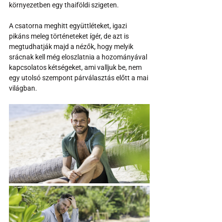
környezetben egy thaiföldi szigeten.
A csatorna meghitt együttléteket, igazi 
pikáns meleg történeteket ígér, de azt is 
megtudhatják majd a nézők, hogy melyik 
srácnak kell még eloszlatnia a hozományával 
kapcsolatos kétségeket, ami valljuk be, nem 
egy utolsó szempont párválasztás előtt a mai 
világban.