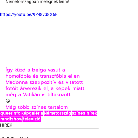
Németországban melegnek lenni!
https://youtu.be/9Z-l8vd8G6E
Így küzd a belga vasút a 
homofóbia és transzfóbia ellen
Madonna szexpozitív és vitatott 
fotóit árverezik el, a képek miatt 
még a Vatikán is tiltakozott
😁
Még több színes tartalom
queerinfo
képgaléria
Németország
színes hírek
randishow
televízió
HÍREK