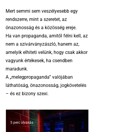
Mert semmi sem veszélyesebb egy
rendszerre, mint a szeretet, az
önazonosság és a közösség ereje.
Ha van propaganda, amitől félni kell, az
nem a szivárványzászló, hanem az,
amelyik elhiteti velünk, hogy csak akkor
vagyunk értékesek, ha csendben
maradunk.
A „melegpropaganda” valójában
láthatóság, önazonosság, jogkövetelés
– és ez bizony szexi.
5 perc olvasás