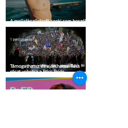
A mellrákszűrésről senki sem beszél a
mellkasi műtétek után - pedig kellene
1 perc olvasás
Támogathatsz és ajánlhatsz: Te is
részt vehetsz a Pécs Pride
megvalósításában
1 perc olvasás
Egy HIV-megelőzésről szóló reklámon
akadtak ki konzervatívok az Egyesült
Államokban