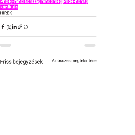
Pride
Franciaország
rendőrség
Pride-hónap
kánikula
HÍREK
Az összes megtekintése
Friss bejegyzések