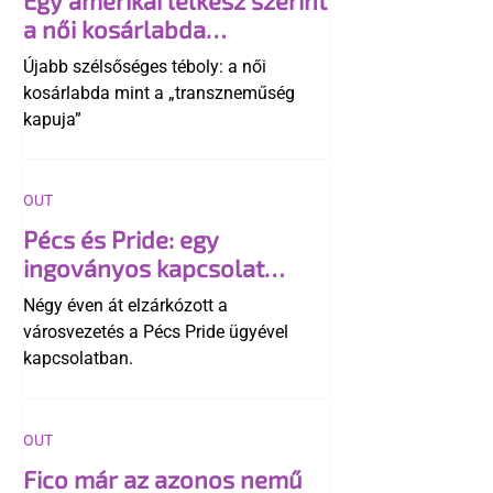
a női kosárlabda
transzneműséghez vezet
Újabb szélsőséges téboly: a női
kosárlabda mint a „transzneműség
kapuja”
OUT
Pécs és Pride: egy
ingoványos kapcsolat
története
Négy éven át elzárkózott a
városvezetés a Pécs Pride ügyével
kapcsolatban.
OUT
Fico már az azonos nemű