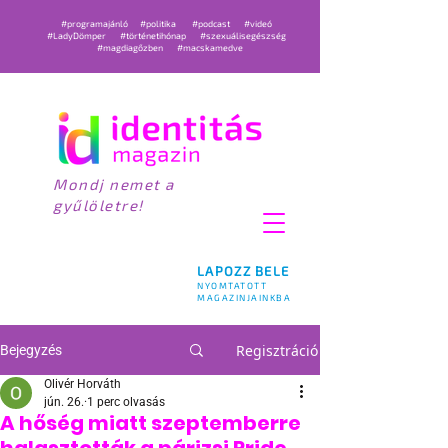
#programajánló
#politika
#podcast
#videó
#LadyDömper
#történetihónap
#szexuálisegészség
#magdiagőzben
#macskamedve
Mondj nemet a
gyűlöletre!
LAPOZZ BELE
NYOMTATOTT
MAGAZINJAINKBA
Regisztráció
Bejegyzés
Olivér Horváth
jún. 26.
1 perc olvasás
A hőség miatt szeptemberre