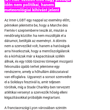
idén nem politikai, hanem 
meteorológiai kihívást jelent 
Az Inter-LGBT egy nappal az esemény előtt, 
pénteken jelentette be, hogy a Marche des 
Fiertés-t szeptemberre teszik át, miután a 
rendőrség közölte: ha nem mozdítják el a 
dátumot, betiltják az eseményt. A döntés 
nem a szervezőké volt, hanem a hatóságok 
arra hivatkoztak, hogy a mentőszolgálatok 
és a kórházak már a kapacitásuk szélén 
állnak, és egy több tízezres tömeget mozgató 
felvonulás újabb terhet jelentene egy 
rendszerre, amely a hőhullám áldozataival 
van elfoglalva. Ugyanezt a sorsot szenvedte 
el a Solidays fesztivál is, amit teljesen 
töröltek, míg a Stade Charléty-ben tervezett 
atlétikai versenyt a szervezők hőség elleni 
kiigazításokkal próbálják megtartani.
A franciaországi Lyon városában szintén 