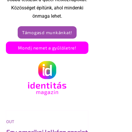
megnyitóján
Közösséget építünk, ahol mindenki
önmaga lehet.
Támogasd munkánkat!
Mondj nemet a gyűlöletre!
OUT
Egy amerikai lelkész szerint