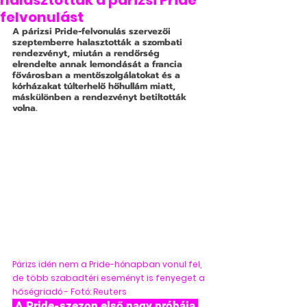
halasztották a párizsi Pride
felvonulást
A párizsi Pride-felvonulás szervezői 
szeptemberre halasztották a szombati 
rendezvényt, miután a rendőrség 
elrendelte annak lemondását a francia 
fővárosban a mentőszolgálatokat és a 
kórházakat túlterhelő hőhullám miatt, 
máskülönben a rendezvényt betiltották 
volna.
Párizs idén nem a Pride-hónapban vonul fel, 
de több szabadtéri eseményt is fenyeget a 
hőségriadó - Fotó: Reuters
 A Pride-szezon első nagy próbája 