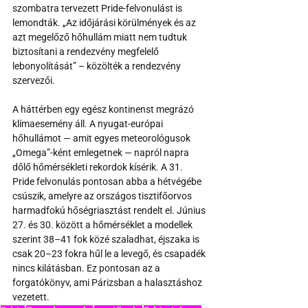
szombatra tervezett Pride-felvonulást is 
lemondták. „Az időjárási körülmények és az 
azt megelőző hőhullám miatt nem tudtuk 
biztosítani a rendezvény megfelelő 
lebonyolítását” – közölték a rendezvény 
szervezői.
A háttérben egy egész kontinenst megrázó 
klímaesemény áll. A nyugat-európai 
hőhullámot — amit egyes meteorológusok 
„Omega”-ként emlegetnek — napról napra 
dőlő hőmérsékleti rekordok kísérik. A 31. 
Pride felvonulás pontosan abba a hétvégébe 
csúszik, amelyre az országos tisztifőorvos 
harmadfokú hőségriasztást rendelt el. Június 
27. és 30. között a hőmérséklet a modellek 
szerint 38–41 fok közé szaladhat, éjszaka is 
csak 20–23 fokra hűl le a levegő, és csapadék 
nincs kilátásban. Ez pontosan az a 
forgatókönyv, ami Párizsban a halasztáshoz 
vezetett.