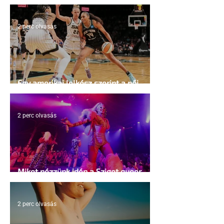
2 perc olvasás
Egy amerikai lelkész szerint a női
kosárlabda transzneműséghez vezet
2 perc olvasás
Miket nézzünk idén a Sziget queer
sátrában?
2 perc olvasás