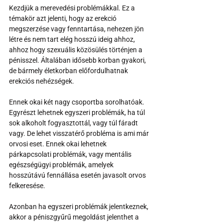
Kezdjük a merevedési problémákkal. Ez a 
témakör azt jelenti, hogy az erekció 
megszerzése vagy fenntartása, nehezen jön 
létre és nem tart elég hosszú ideig ahhoz, 
ahhoz hogy szexuális közösülés történjen a 
pénisszel. Általában idősebb korban gyakori, 
de bármely életkorban előfordulhatnak 
erekciós nehézségek. 
Ennek okai két nagy csoportba sorolhatóak. 
Egyrészt lehetnek egyszeri problémák, ha túl 
sok alkoholt fogyasztottál, vagy túl fáradt 
vagy. De lehet visszatérő probléma is ami már 
orvosi eset. Ennek okai lehetnek 
párkapcsolati problémák, vagy mentális 
egészségügyi problémák, amelyek 
hosszútávú fennállása esetén javasolt orvos 
felkeresése.  
Azonban ha egyszeri problémák jelentkeznek, 
akkor a péniszgyűrű megoldást jelenthet a 