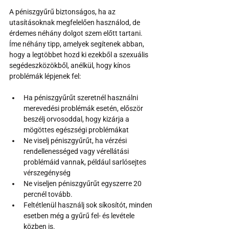
A péniszgyűrű biztonságos, ha az 
utasításoknak megfelelően használod, de 
érdemes néhány dolgot szem előtt tartani. 
Íme néhány tipp, amelyek segítenek abban, 
hogy a legtöbbet hozd ki ezekből a szexuális 
segédeszközökből, anélkül, hogy kínos 
problémák lépjenek fel: 
Ha péniszgyűrűt szeretnél használni 
merevedési problémák esetén, először 
beszélj orvosoddal, hogy kizárja a 
mögöttes egészségi problémákat 
Ne viselj péniszgyűrűt, ha vérzési 
rendellenességed vagy vérellátási 
problémáid vannak, például sarlósejtes 
vérszegénység
Ne viseljen péniszgyűrűt egyszerre 20 
percnél tovább.
Feltétlenül használj sok síkosítót, minden 
esetben még a gyűrű fel- és levétele 
közben is.