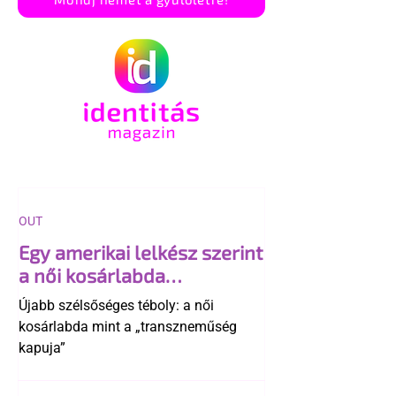
OUT
Egy amerikai lelkész szerint
a női kosárlabda
transzneműséghez vezet
Újabb szélsőséges téboly: a női
kosárlabda mint a „transzneműség
kapuja”