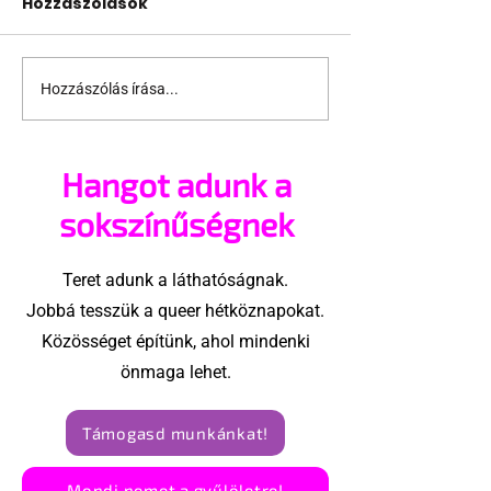
Hozzászólások
Hozzászólás írása...
Miket nézzünk idén a
A mellrákszűr
Sziget queer
senki sem bes
sátrában?
mellkasi műt
Hangot adunk a
után - pedig 
sokszínűségnek
Teret adunk a láthatóságnak.
Jobbá tesszük a queer hétköznapokat.
Közösséget építünk, ahol mindenki
önmaga lehet.
Támogasd munkánkat!
Mondj nemet a gyűlöletre!