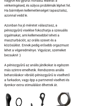
nagyon kis gyűrűt hordasz leállhat a 
vérkeringésed, és súlyos problémák léphet fel. 
Ha bármilyen kellemetlenséget tapasztalsz, 
azonnal vedd le. 
Azonban ha jó méretet választasz, a 
péniszgyűrű viselése fokozhatja a szexuális 
izgalmakat, ami kellemesebbé teheti a 
maszturbációt, az orális szexet és a 
közösülést. Ennek pedig erősebb orgazmust 
lehet a végeredménye. Vigyázat, szemeket 
becsukni! :) 
A péniszgyűrű az anális játékokat is egészen 
más szintre emelhetik. Rendszeres anális 
behatoláskor vibráló péniszgyűrű is viselhető 
a farkadon, vagy épp a partnered viselheti és 
ilyenkor extra stimulálást élhettek át.