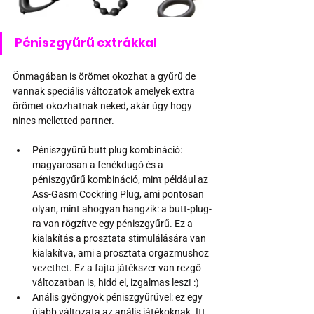
Péniszgyűrű extrákkal 
Önmagában is örömet okozhat a gyűrű de 
vannak speciális változatok amelyek extra 
örömet okozhatnak neked, akár úgy hogy 
nincs melletted partner. 
Péniszgyűrű butt plug kombináció: 
magyarosan a fenékdugó és a 
péniszgyűrű kombináció, mint például az 
Ass-Gasm Cockring Plug, ami pontosan 
olyan, mint ahogyan hangzik: a butt-plug-
ra van rögzítve egy péniszgyűrű. Ez a 
kialakítás a prosztata stimulálására van 
kialakítva, ami a prosztata orgazmushoz 
vezethet. Ez a fajta játékszer van rezgő 
változatban is, hidd el, izgalmas lesz! :) 
Anális gyöngyök péniszgyűrűvel: ez egy 
újabb változata az anális játékoknak. Itt 