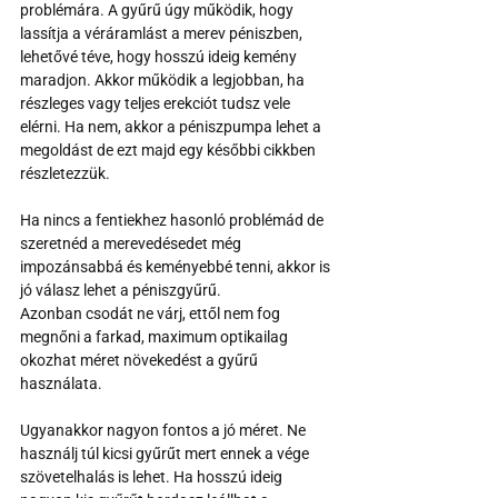
problémára. A gyűrű úgy működik, hogy 
lassítja a véráramlást a merev péniszben, 
lehetővé téve, hogy hosszú ideig kemény 
maradjon. Akkor működik a legjobban, ha 
részleges vagy teljes erekciót tudsz vele 
elérni. Ha nem, akkor a péniszpumpa lehet a 
megoldást de ezt majd egy későbbi cikkben 
részletezzük. 
Ha nincs a fentiekhez hasonló problémád de 
szeretnéd a merevedésedet még 
impozánsabbá és keményebbé tenni, akkor is 
jó válasz lehet a péniszgyűrű. 
Azonban csodát ne várj, ettől nem fog 
megnőni a farkad, maximum optikailag 
okozhat méret növekedést a gyűrű 
használata. 
Ugyanakkor nagyon fontos a jó méret. Ne 
használj túl kicsi gyűrűt mert ennek a vége 
szövetelhalás is lehet. Ha hosszú ideig 