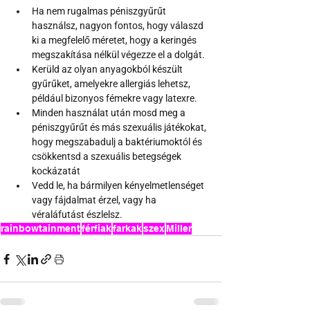
Ha nem rugalmas péniszgyűrűt 
használsz, nagyon fontos, hogy válaszd 
ki a megfelelő méretet, hogy a keringés 
megszakítása nélkül végezze el a dolgát.
Kerüld az olyan anyagokból készült 
gyűrűket, amelyekre allergiás lehetsz, 
például bizonyos fémekre vagy latexre.
Minden használat után mosd meg a 
péniszgyűrűt és más szexuális játékokat, 
hogy megszabadulj a baktériumoktól és 
csökkentsd a szexuális betegségek 
kockázatát
Vedd le, ha bármilyen kényelmetlenséget 
vagy fájdalmat érzel, vagy ha 
véraláfutást észlelsz.
rainbowtainment
férfiak
farkak
szex
Miller