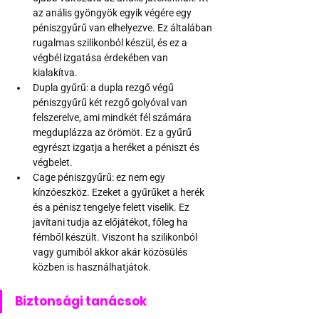
az anális gyöngyök egyik végére egy 
péniszgyűrű van elhelyezve. Ez általában 
rugalmas szilikonból készül, és ez a 
végbél izgatása érdekében van 
kialakítva. 
Dupla gyűrű: a dupla rezgő végű 
péniszgyűrű két rezgő golyóval van 
felszerelve, ami mindkét fél számára 
megduplázza az örömöt. Ez a gyűrű 
egyrészt izgatja a heréket a péniszt és 
végbelet.  
Cage péniszgyűrű: ez nem egy 
kínzóeszköz. Ezeket a gyűrűket a herék 
és a pénisz tengelye felett viselik. Ez 
javítani tudja az előjátékot, főleg ha 
fémből készült. Viszont ha szilikonból 
vagy gumiból akkor akár közösülés 
közben is használhatjátok.
Biztonsági tanácsok