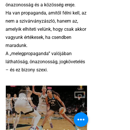
önazonosság és a közösség ereje.
Ha van propaganda, amitől félni kell, az
nem a szivárványzászló, hanem az,
amelyik elhiteti velünk, hogy csak akkor
vagyunk értékesek, ha csendben
maradunk.
A „melegpropaganda” valójában
láthatóság, önazonosság, jogkövetelés
– és ez bizony szexi.
2 perc olvasás