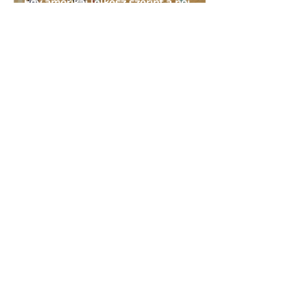
Egy amerikai lelkész szerint a női
kosárlabda transzneműséghez vezet
2 perc olvasás
Miket nézzünk idén a Sziget queer
sátrában?
2 perc olvasás
A mellrákszűrésről senki sem beszél a
mellkasi műtétek után - pedig kellene
1 perc olvasás