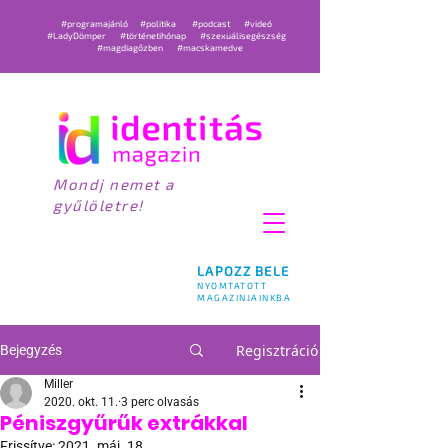
#programajánló
#politika
#podcast
#videó
#LadyDömper
#történetihónap
#szexuálisegészség
#magdiagőzben
#macskamedve
Mondj nemet a
gyűlöletre!
LAPOZZ BELE
NYOMTATOTT
MAGAZINJAINKBA
Regisztráció
Bejegyzés
Miller
2020. okt. 11.
3 perc olvasás
Péniszgyűrűk extrákkal
Frissítve:
2021. máj. 18.