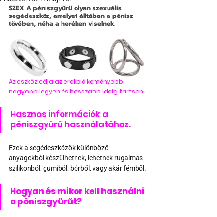
SZEX
 A péniszgyűrű olyan szexuális 
segédeszköz, amelyet álltában a pénisz 
tövében, néha a heréken viselnek.
Az eszköz célja az erekció keményebb, 
nagyobb legyen és hosszabb ideig tartson. 
Hasznos információk a 
péniszgyűrű használatához.
Ezek a segédeszközök különböző 
anyagokból készülhetnek, lehetnek rugalmas 
szilikonból, gumiból, bőrből, vagy akár fémből.
Hogyan és mikor kell használni 
a péniszgyűrűt? 