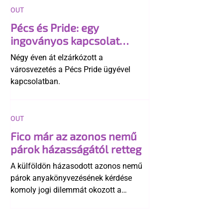
OUT
Pécs és Pride: egy
ingoványos kapcsolat
története
Négy éven át elzárkózott a
városvezetés a Pécs Pride ügyével
kapcsolatban.
OUT
Fico már az azonos nemű
párok házasságától retteg
A külföldön házasodott azonos nemű
párok anyakönyvezésének kérdése
komoly jogi dilemmát okozott a
szlovák belügynek, miközben Robert
Fico szerint az alkotmány