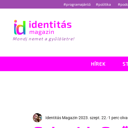
#programajánló
#politika
#pod
Mondj nemet a gyűlöletre!
HÍREK
S
Identitás Magazin
2023. szept. 22.
1 perc olv