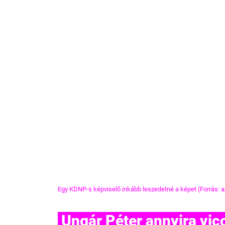
Egy KDNP-s képviselő inkább leszedetné a képet (Forrás: a
 Ungár Péter annyira viccesnek találja édesanyjával, 