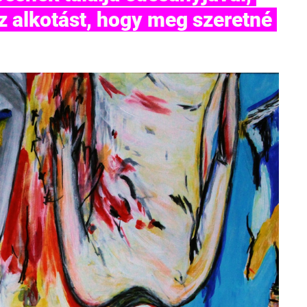
z alkotást, hogy meg szeretné 