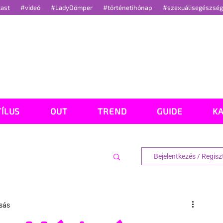
cast
#videó
#LadyDömper
#történetihónap
#szexuálisegészsé
TÍLUS
OUT
TREND
GUIDE
K
Bejelentkezés / Regisz
asás