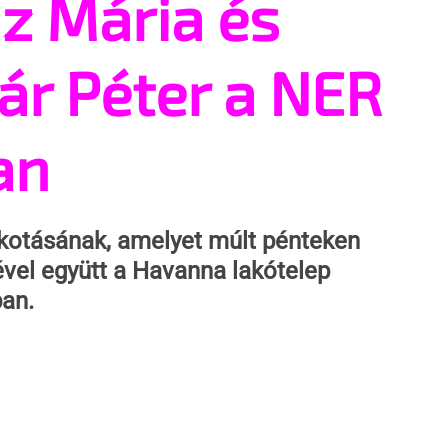
z Mária és
ár Péter a NER
an
kotásának, amelyet múlt pénteken 
ével együtt a Havanna lakótelep 
an.