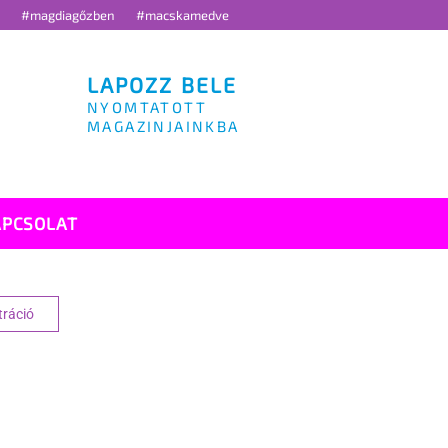
g
#magdiagőzben
#macskamedve
LAPOZZ BELE
NYOMTATOTT
MAGAZINJAINKBA
APCSOLAT
tráció