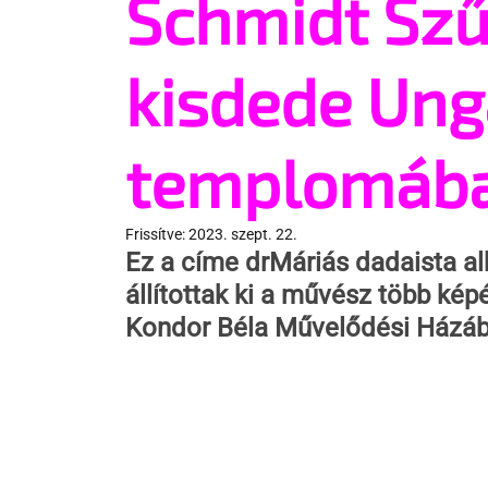
Schmidt Szű
kisdede Ung
templomáb
Frissítve:
2023. szept. 22.
Ez a címe drMáriás dadaista al
állítottak ki a művész több kép
Kondor Béla Művelődési Házáb