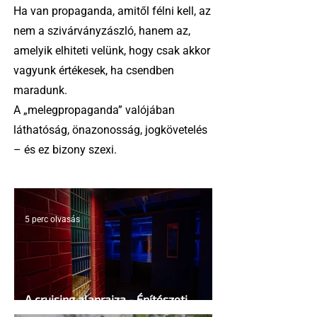
Ha van propaganda, amitől félni kell, az
nem a szivárványzászló, hanem az,
amelyik elhiteti velünk, hogy csak akkor
vagyunk értékesek, ha csendben
maradunk.
A „melegpropaganda” valójában
láthatóság, önazonosság, jogkövetelés
– és ez bizony szexi.
5 perc olvasás
A cruising alaprajza - Építészeti
irányelvek a vágy maximalizálására