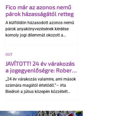
Fico már az azonos nemű
párok házasságától retteg
A külföldön házasodott azonos nemű
párok anyakönyvezésének kérdése
komoly jogi dilemmát okozott a
szlovák belügynek, miközben Robert
Fico szerint az alkotmány
egyértelműen tiltja a házasságuk
OUT
elismerését. Közben az ellenzéken belül
JAVÍTOTT! 24 év várakozás
is vita robbant ki arról, hogy vissza
a jogegyenlőségre: Robert
kellene-e vonni a kormány konzervatív
Biedroń megindító üzenete
alkotmánymódosítását
„24 év várakozás valamire, ami mások
a lengyel bejegyzett
számára magától értetődő.”– írta
élettársi kapcsolatokért
Biedroń a július közepén közzétett
bejegyzésben.