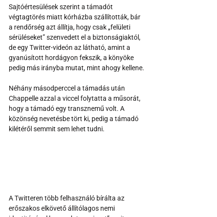
Sajtóértesülések szerint a támadót 
végtagtörés miatt kórházba szállították, bár 
a rendőrség azt állítja, hogy csak „felületi 
sérüléseket” szenvedett el a biztonságiaktól, 
de egy Twitter-videón az látható, amint a 
gyanúsított hordágyon fekszik, a könyöke 
pedig más irányba mutat, mint ahogy kellene.
Néhány másodperccel a támadás után 
Chappelle azzal a viccel folytatta a műsorát, 
hogy a támadó egy transznemű volt. A 
közönség nevetésbe tört ki, pedig a támadó 
kilétéről semmit sem lehet tudni.
A Twitteren több felhasználó bírálta az 
erőszakos elkövető állítólagos nemi 