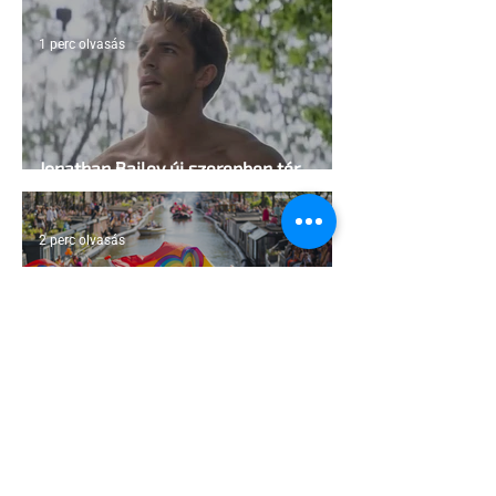
1 perc olvasás
Jonathan Bailey új szerepben tér
vissza
2 perc olvasás
Terrortámadás árnyékában tartják az
idei WorldPride-ot Amszterdamban
1 perc olvasás