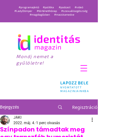
#programajánló
#politika
#podcast
#videó
#LadyDömper
#történetihónap
#szexuálisegészség
#magdiagőzben
#macskamedve
Mondj nemet a
gyűlöletre!
LAPOZZ BELE
NYOMTATOTT
MAGAZINJAINKBA
Regisztráció
Bejegyzés
JAKI
2022. máj. 4.
1 perc olvasás
Színpadon támadtak meg