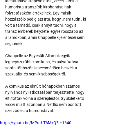
identitásával kapcsolatos „viccet” amit a 
humorista transzfób kirohanásainak 
folytatásaként értékelnek. Egy másik 
hozzászóló pedig azt írta, hogy „nem tudni, ki 
volt a támadó, csak annyit tudni, hogy a 
transz emberek helyzete  egyre rosszabb az 
államokban, amin Chappelle kijelentései sem 
segítenek.
Chappelle az Egyesült Államok egyik 
legnépszerűbb komikusa, és pályafutása 
során többször is becsmérlően beszélt a 
szexuális- és nemi kisebbségekről.
A komikus az elmúlt hónapokban számos 
nyilvános nyilatkozatában terjesztette, hogy 
eltiltották volna a szerepléstől. Gyűlöletkeltő 
viccei miatt azonban a Netflix nem bontott 
szerződést a humoristával.
https://youtu.be/MPurI-T6MkQ?t=1640