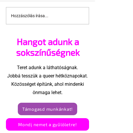
Fülig beléd z
Hozzászólás írása...
Transzvesztitákat
láttak egy budapesti
gimiben!
Hangot adunk a
sokszínűségnek
Teret adunk a láthatóságnak.
Jobbá tesszük a queer hétköznapokat.
Közösséget építünk, ahol mindenki
önmaga lehet.
Támogasd munkánkat!
Mondj nemet a gyűlöletre!