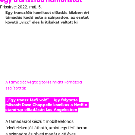
egy transzfób humoristát
Frissítve:
2022. máj. 5.
Egy transzfób komikust előadás közben ért 
támadás kedd este a színpadon, az esetet 
követő „vicc” éles kritikákat váltott ki.
A támadót végtagtörés miatt kórházba 
szálították
 „Egy transz férfi volt!” – így folytatta 
műsorát Dave Chappelle komikus a Netflix 
stand-up előadásán Los Angelesben 
A támadásról készült mobiltelefonos 
felvételeken jól látható, amint egy férfi beront 
a színpadra és ráveti magát a 48 éves 