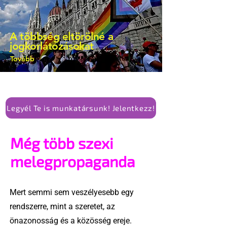
A többség eltörölné a
jogkorlátozásokat
Tovább
Legyél Te is munkatársunk! Jelentkezz!
Még több szexi
melegpropaganda
Mert semmi sem veszélyesebb egy
rendszerre, mint a szeretet, az
önazonosság és a közösség ereje.