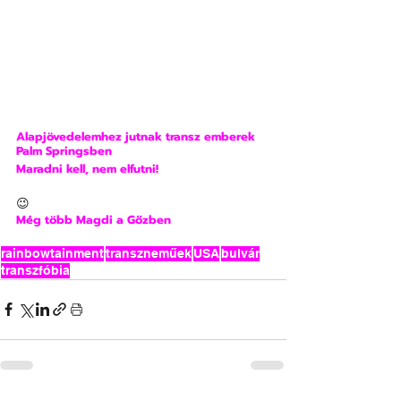
Alapjövedelemhez jutnak transz emberek 
Palm Springsben
Maradni kell, nem elfutni!
😉
Még több Magdi a Gőzben
rainbowtainment
transzneműek
USA
bulvár
transzfóbia