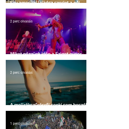
Egy amerikai lelkész szerint a női
kosárlabda transzneműséghez vezet
2 perc olvasás
Miket nézzünk idén a Sziget queer
sátrában?
2 perc olvasás
A mellrákszűrésről senki sem beszél a
mellkasi műtétek után - pedig kellene
1 perc olvasás