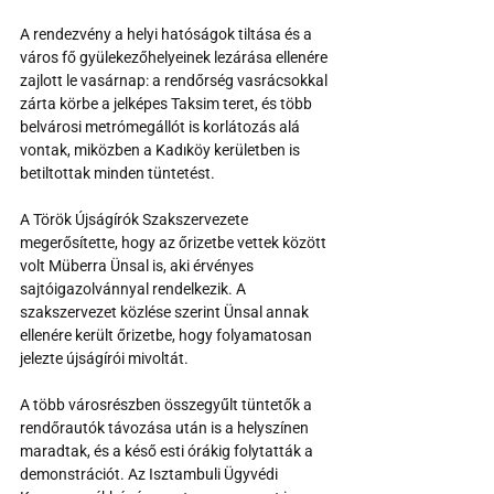
A rendezvény a helyi hatóságok tiltása és a 
város fő gyülekezőhelyeinek lezárása ellenére 
zajlott le vasárnap: a rendőrség vasrácsokkal 
zárta körbe a jelképes Taksim teret, és több 
belvárosi metrómegállót is korlátozás alá 
vontak, miközben a Kadıköy kerületben is 
betiltottak minden tüntetést.
A Török Újságírók Szakszervezete 
megerősítette, hogy az őrizetbe vettek között 
volt Müberra Ünsal is, aki érvényes 
sajtóigazolvánnyal rendelkezik. A 
szakszervezet közlése szerint Ünsal annak 
ellenére került őrizetbe, hogy folyamatosan 
jelezte újságírói mivoltát.
A több városrészben összegyűlt tüntetők a 
rendőrautók távozása után is a helyszínen 
maradtak, és a késő esti órákig folytatták a 
demonstrációt. Az Isztambuli Ügyvédi 