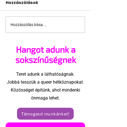
Hozzászólások
Hozzászólás írása...
A hőség miatt
Himnuszok és
szeptemberre
büszkeség: Ez
halasztották a párizsi
lüktetéssel hó
Hangot adunk a
Pride felvonulást
meg Budapeste
Pride Felvonu
sokszínűségnek
Teret adunk a láthatóságnak.
Jobbá tesszük a queer hétköznapokat.
Közösséget építünk, ahol mindenki
önmaga lehet.
Támogasd munkánkat!