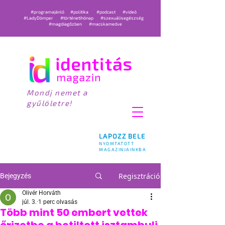
#programajánló
#politika
#podcast
#videó
#LadyDömper
#történetihónap
#szexuálisegészség
#magdiagőzben
#macskamedve
Mondj nemet a
gyűlöletre!
LAPOZZ BELE
NYOMTATOTT
MAGAZINJAINKBA
Regisztráció
Bejegyzés
Olivér Horváth
júl. 3.
1 perc olvasás
Több mint 50 embert vettek