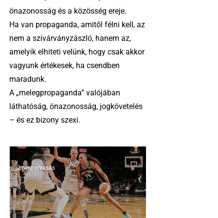
önazonosság és a közösség ereje.
Ha van propaganda, amitől félni kell, az
nem a szivárványzászló, hanem az,
amelyik elhiteti velünk, hogy csak akkor
vagyunk értékesek, ha csendben
maradunk.
A „melegpropaganda” valójában
láthatóság, önazonosság, jogkövetelés
– és ez bizony szexi.
2 perc olvasás