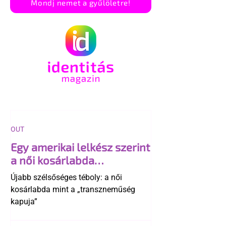
Mondj nemet a gyűlöletre!
OUT
Egy amerikai lelkész szerint
a női kosárlabda
transzneműséghez vezet
Újabb szélsőséges téboly: a női
kosárlabda mint a „transzneműség
kapuja”