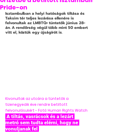
őrizetbe a betiltott isztambuli
Pride-on
Isztambulban a helyi hatóságok tiltása és 
Taksim tér teljes lezárása ellenére is 
felvonultak az LMBTQ+ tüntetők június 28-
án. A rendőrség végül több mint 50 embert 
vitt el, köztük egy újságírót is.
Kivonultak az utcára a tüntetők a 
tizenegyedik éve rendre betiltott 
felvonulásukért - Fotó: Human Rights Watch
 A tiltás, vasrácsok és a lezárt 
metró sem tudta elérni, hogy ne 
vonuljanak fel 