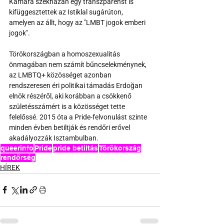
Kamara székházán egy transzparenst is 
kifüggesztettek az Istiklal sugárúton, 
amelyen az állt, hogy az "LMBT jogok emberi 
jogok".
Törökországban a homoszexualitás 
önmagában nem számít bűncselekménynek, 
az LMBTQ+ közösséget azonban 
rendszeresen éri politikai támadás Erdoğan 
elnök részéről, aki korábban a csökkenő 
születésszámért is a közösséget tette 
felelőssé. 2015 óta a Pride-felvonulást szinte 
minden évben betiltják és rendőri erővel 
akadályozzák Isztambulban.
queerinfo
Pride
pride betiltás
Törökország
rendőrség
HÍREK