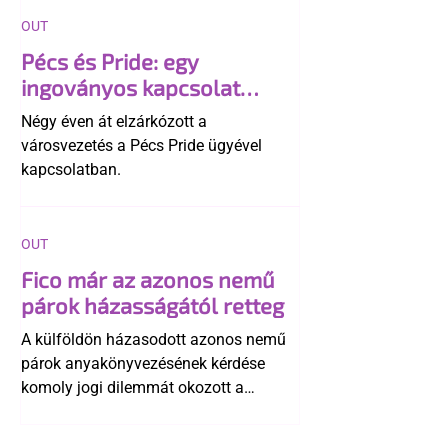
OUT
Pécs és Pride: egy
ingoványos kapcsolat
története
Négy éven át elzárkózott a
városvezetés a Pécs Pride ügyével
kapcsolatban.
OUT
Fico már az azonos nemű
párok házasságától retteg
A külföldön házasodott azonos nemű
párok anyakönyvezésének kérdése
komoly jogi dilemmát okozott a
szlovák belügynek, miközben Robert
Fico szerint az alkotmány