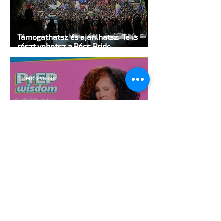
Támogathatsz és ajánlhatsz: Te is
részt vehetsz a Pécs Pride
megvalósításában
1 perc olvasás
Egy HIV-megelőzésről szóló reklámon
akadtak ki konzervatívok az Egyesült
Államokban
5 perc olvasás