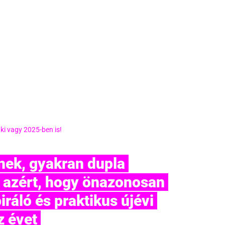
ki vagy 2025-ben is!
k azért, hogy önazonosan 
iráló és praktikus újévi 
 évet 