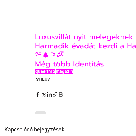
Luxusvillát nyit melegeknek 
Harmadik évadát kezdi a Ha
💚🎄🏳️‍🌈
Még több Identitás
queerinfo
magazin
STÍLUS
Kapcsolódó bejegyzések