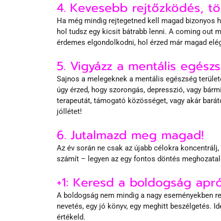
4. Kevesebb rejtőzködés, tö
Ha még mindig rejtegetned kell magad bizonyos he
hol tudsz egy kicsit bátrabb lenni. A coming out m
érdemes elgondolkodni, hol érzed már magad elé
5. Vigyázz a mentális egész
Sajnos a melegeknek a mentális egészség terület
úgy érzed, hogy szorongás, depresszió, vagy bárm
terapeutát, támogató közösséget, vagy akár baráto
jóllétet!
6. Jutalmazd meg magad!
Az év során ne csak az újabb célokra koncentrálj,
számít – legyen az egy fontos döntés meghozatala,
+1: Keresd a boldogság apró 
A boldogság nem mindig a nagy eseményekben rej
nevetés, egy jó könyv, egy meghitt beszélgetés. Idé
értékeld.