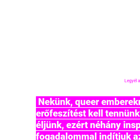
Legyél a
 Nekünk, queer embereknek, gyakran dupla 
erőfeszítést kell tennün
éljünk, ezért néhány insp
fogadalommal indítjuk az