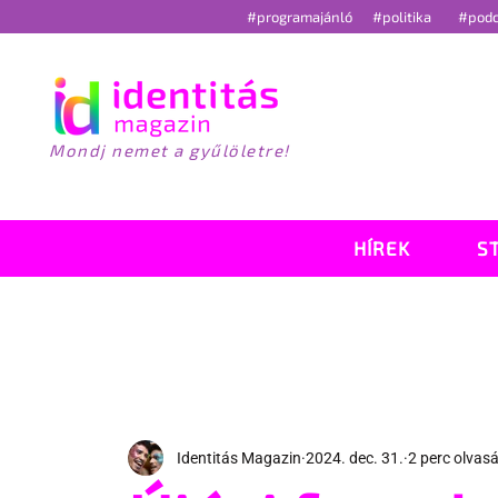
#programajánló
#politika
#pod
Mondj nemet a gyűlöletre!
HÍREK
S
Identitás Magazin
2024. dec. 31.
2 perc olvas