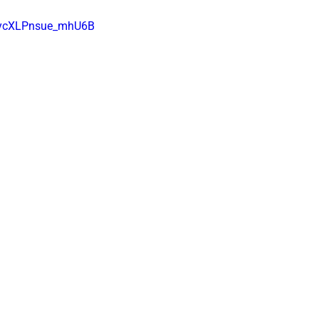
bycXLPnsue_mhU6B