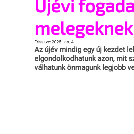
Újévi fogad
melegeknek
Frissítve:
2025. jan. 4.
Az újév mindig egy új kezdet le
elgondolkodhatunk azon, mit sz
válhatunk önmagunk legjobb ve