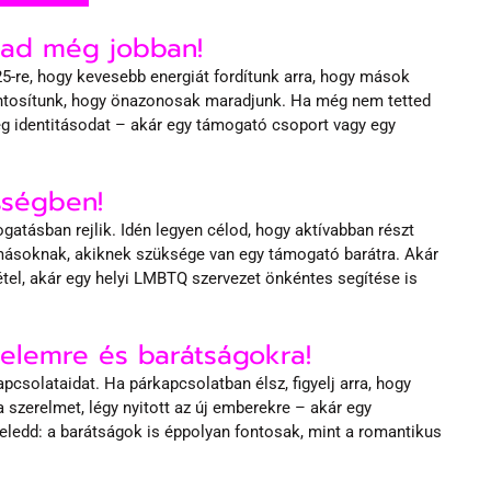
gad még jobban!
5-re, hogy kevesebb energiát fordítunk arra, hogy mások 
ontosítunk, hogy önazonosak maradjunk. Ha még nem tetted 
 identitásodat – akár egy támogató csoport vagy egy 
össégben!
tásban rejlik. Idén legyen célod, hogy aktívabban részt 
ásoknak, akiknek szüksége van egy támogató barátra. Akár 
étel, akár egy helyi LMBTQ szervezet önkéntes segítése is 
elemre és barátságokra!
csolataidat. Ha párkapcsolatban élsz, figyelj arra, hogy 
 szerelmet, légy nyitott az új emberekre – akár egy 
ledd: a barátságok is éppolyan fontosak, mint a romantikus 