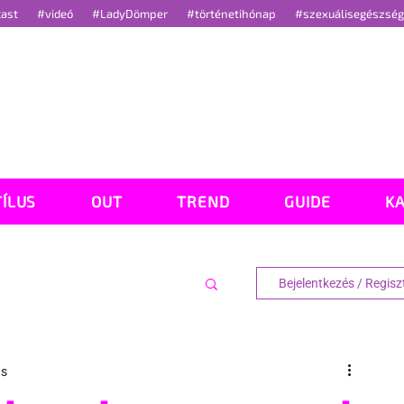
cast
#videó
#LadyDömper
#történetihónap
#szexuálisegészsé
TÍLUS
OUT
TREND
GUIDE
K
Bejelentkezés / Regisz
ás