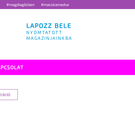
g
#magdiagőzben
#macskamedve
LAPOZZ BELE
NYOMTATOTT
MAGAZINJAINKBA
APCSOLAT
tráció