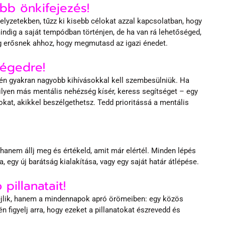
bb önkifejezés!
lyzetekben, tűzz ki kisebb célokat azzal kapcsolatban, hogy 
indig a saját tempódban történjen, de ha van rá lehetőséged, 
g erősnek ahhoz, hogy megmutasd az igazi énedet.
ségedre!
én gyakran nagyobb kihívásokkal kell szembesülniük. Ha 
ilyen más mentális nehézség kísér, keress segítséget – egy 
kat, akikkel beszélgethetsz. Tedd prioritássá a mentális 
 hanem állj meg és értékeld, amit már elértél. Minden lépés 
 egy új barátság kialakítása, vagy egy saját határ átlépése.
pillanatait!
lik, hanem a mindennapok apró örömeiben: egy közös 
n figyelj arra, hogy ezeket a pillanatokat észrevedd és 