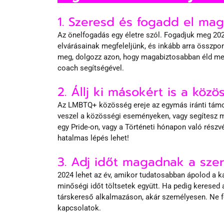
1. Szeresd és fogadd el ma
Az önelfogadás egy életre szól. Fogadjuk meg 202
elvárásainak megfeleljünk, és inkább arra összp
meg, dolgozz azon, hogy magabiztosabban éld meg
coach segítségével.
2. Állj ki másokért is a köz
Az LMBTQ+ közösség ereje az egymás iránti támoga
veszel a közösségi eseményeken, vagy segítesz m
egy Pride-on, vagy a Történeti hónapon való részv
hatalmas lépés lehet!
3. Adj időt magadnak a szer
2024 lehet az év, amikor tudatosabban ápolod a kap
minőségi időt töltsetek együtt. Ha pedig keresed a
társkereső alkalmazáson, akár személyesen. Ne fe
kapcsolatok.