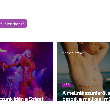
! Jelentkezz!
2 nappal ezelőtt
HÍREK
A mellrákszűrésről 
zzünk idén a Sziget
beszél a mellkasi m
trában?
pedig kellene