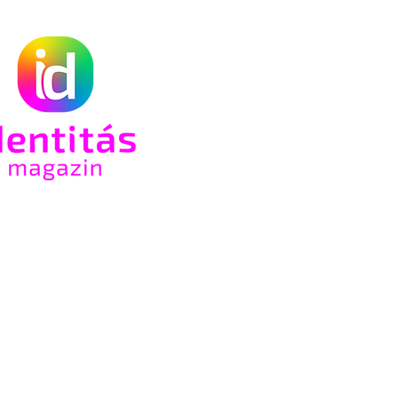
 sem
k