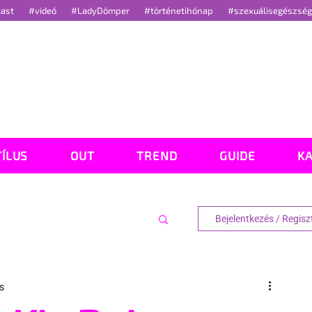
cast
#videó
#LadyDömper
#történetihónap
#szexuálisegészsé
TÍLUS
OUT
TREND
GUIDE
K
Bejelentkezés / Regisz
s