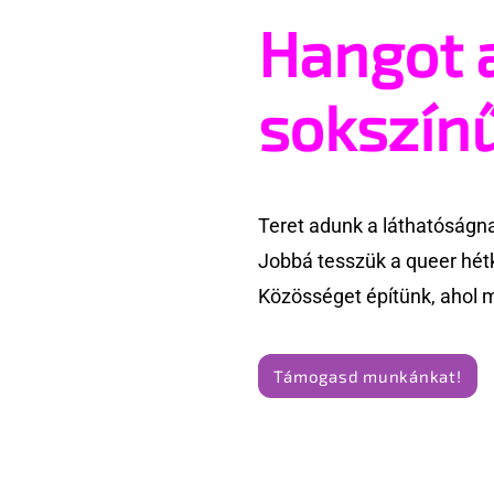
Hangot 
Egy amerikai lelkész szerint a
Miket nézz
női kosárlabda
queer sát
transzneműséghez vezet
sokszín
Teret adunk a láthatóságn
Jobbá tesszük a queer hét
Közösséget építünk, ahol 
Támogasd munkánkat!