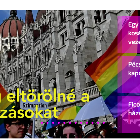
Egy 
kos
vez
Pécs
kap
 eltörölné a
Fic
ozásokat
ház