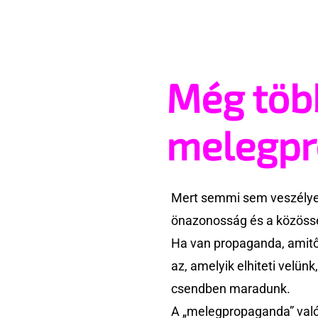
Még töb
melegp
Mert semmi sem veszélyes
önazonosság és a közössé
Ha van propaganda, amitől
az, amelyik elhiteti velün
csendben maradunk.
A „melegpropaganda” való