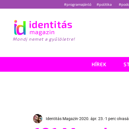
#programajánló
#politika
#pod
Mondj nemet a gyűlöletre!
HÍREK
S
Identitás Magazin
2020. ápr. 23.
1 perc olvasá