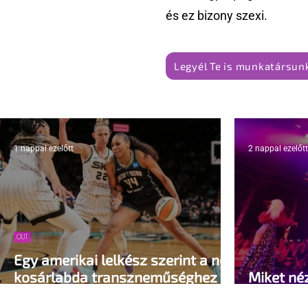
és ez bizony szexi.
Legyél Te is munkatársunk
1 nappal ezelőtt
2 nappal ezelőtt
OUT
Egy amerikai lelkész szerint a női
kosárlabda transzneműséghez
Miket né
vezet
queer sá