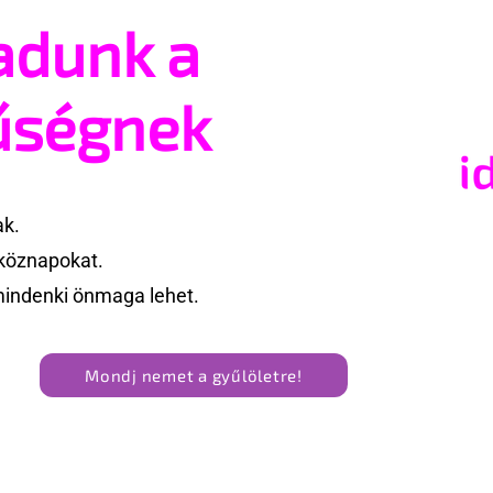
adunk a
ünk idén a Sziget
A mellrákszűrésről senki
rában?
beszél a mellkasi műtéte
után - pedig kellene
űségnek
ak.
köznapokat.
mindenki önmaga lehet.
Mondj nemet a gyűlöletre!