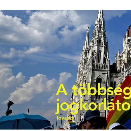
A többség
jogkorlát
Tovább