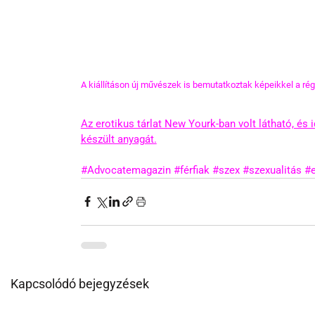
A kiállításon új művészek is bemutatkoztak képeikkel a régi
Az erotikus tárlat New Yourk-ban volt látható, és 
készült anyagát.
#Advocatemagazin
#férfiak
#szex
#szexualitás
#e
Kapcsolódó bejegyzések