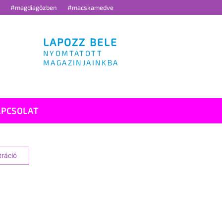
g
#magdiagőzben
#macskamedve
LAPOZZ BELE
NYOMTATOTT
MAGAZINJAINKBA
APCSOLAT
tráció