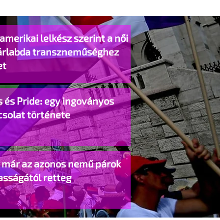
amerikai lelkész szerint a női
árlabda transzneműséghez
et
 és Pride: egy ingoványos
csolat története
o már az azonos nemű párok
asságától retteg