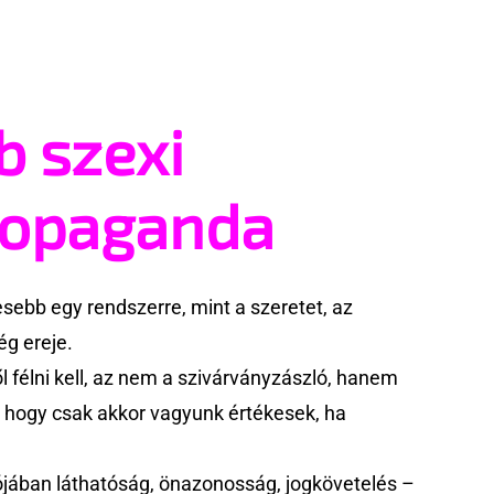
b szexi
ropaganda
ebb egy rendszerre, mint a szeretet, az
g ereje.
 félni kell, az nem a szivárványzászló, hanem
k, hogy csak akkor vagyunk értékesek, ha
jában láthatóság, önazonosság, jogkövetelés –