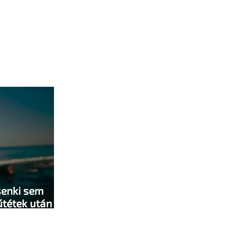
senki sem
űtétek után -