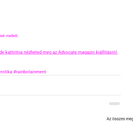
ek mellett.
ide kattintva nézheted meg az Advocate magazin kiállításról 
rotika
#rainbotainment
Az összes meg