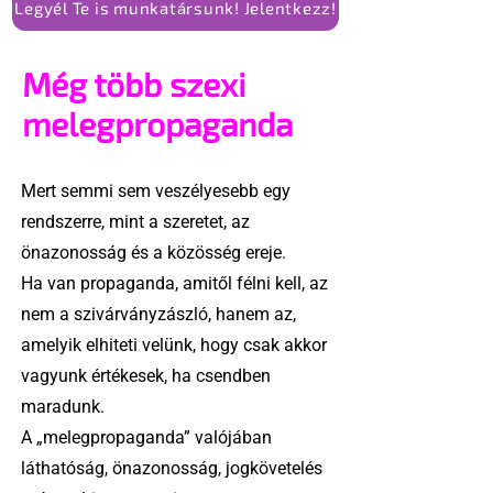
Legyél Te is munkatársunk! Jelentkezz!
Még több szexi
melegpropaganda
Mert semmi sem veszélyesebb egy
rendszerre, mint a szeretet, az
önazonosság és a közösség ereje.
Ha van propaganda, amitől félni kell, az
nem a szivárványzászló, hanem az,
amelyik elhiteti velünk, hogy csak akkor
vagyunk értékesek, ha csendben
maradunk.
A „melegpropaganda” valójában
láthatóság, önazonosság, jogkövetelés