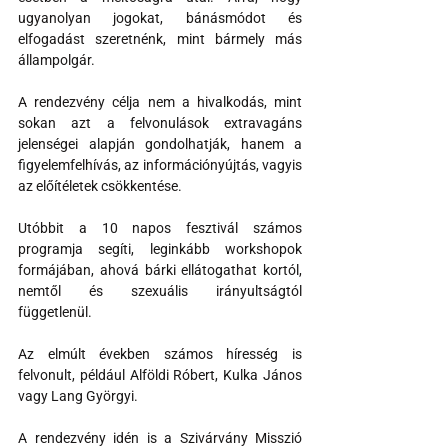
ugyanolyan jogokat, bánásmódot és 
elfogadást szeretnénk, mint bármely más 
állampolgár.
A rendezvény célja nem a hivalkodás, mint 
sokan azt a felvonulások extravagáns 
jelenségei alapján gondolhatják, hanem a 
figyelemfelhívás, az információnyújtás, vagyis 
az előítéletek csökkentése.
Utóbbit a 10 napos fesztivál számos 
programja segíti, leginkább workshopok 
formájában, ahová bárki ellátogathat kortól, 
nemtől és szexuális irányultságtól 
függetlenül.
Az elmúlt években számos híresség is 
felvonult, például Alföldi Róbert, Kulka János 
vagy Lang Györgyi.
A rendezvény idén is a Szivárvány Misszió 