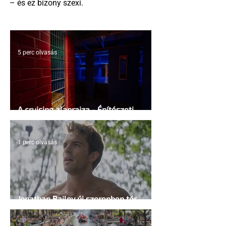
– és ez bizony szexi.
5 perc olvasás
A cruising alaprajza - Építészeti
irányelvek a vágy maximalizálására
1 perc olvasás
Jonathan Bailey új szerepben tér
vissza