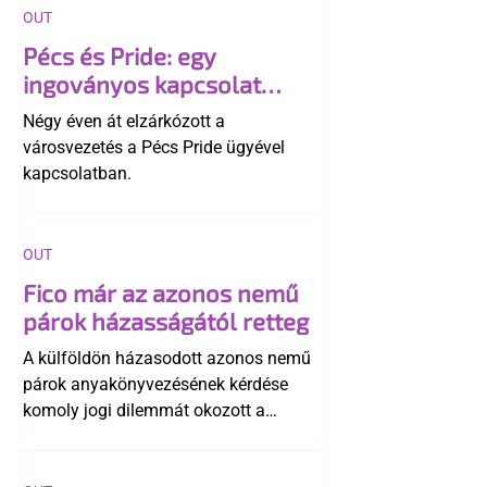
OUT
Pécs és Pride: egy
ingoványos kapcsolat
története
Négy éven át elzárkózott a
városvezetés a Pécs Pride ügyével
kapcsolatban.
OUT
Fico már az azonos nemű
párok házasságától retteg
A külföldön házasodott azonos nemű
párok anyakönyvezésének kérdése
komoly jogi dilemmát okozott a
szlovák belügynek, miközben Robert
Fico szerint az alkotmány