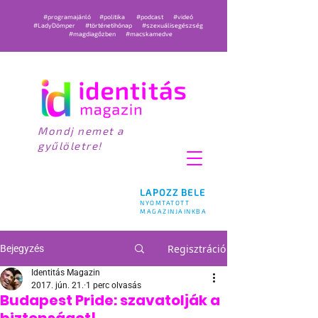
#programajánló
#politika
#podcast
#videó
#LadyDömper
#történetihónap
#szexuálisegészség
#magdiagőzben
#macskamedve
Mondj nemet a
gyűlöletre!
LAPOZZ BELE
NYOMTATOTT
MAGAZINJAINKBA
Regisztráció
Bejegyzés
Identitás Magazin
2017. jún. 21.
1 perc olvasás
Budapest Pride: szavatolják a