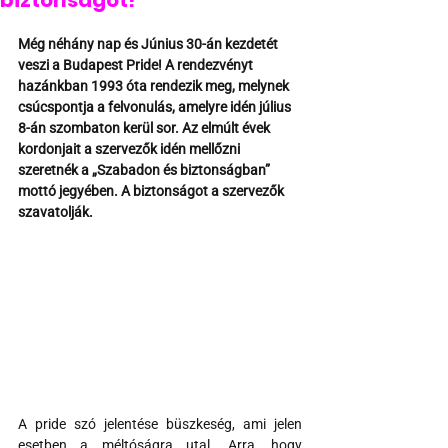
biztonságot!
Még néhány nap és Június 30-án kezdetét 
veszi a Budapest Pride! A rendezvényt 
hazánkban 1993 óta rendezik meg, melynek 
csúcspontja a felvonulás, amelyre idén július 
8-án szombaton kerül sor. Az elmúlt évek 
kordonjait a szervezők idén mellőzni 
szeretnék a „Szabadon és biztonságban” 
mottó jegyében. A biztonságot a szervezők 
szavatolják.
A pride szó jelentése büszkeség, ami jelen 
esetben a méltóságra utal. Arra, hogy 