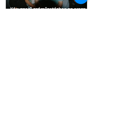
Kényszerű száműzetésben az orosz
LMBTQ+ sajtó utolsó nagy hangja
2 perc olvasás
Pécs és Pride: egy ingoványos
kapcsolat története
3 perc olvasás
Fico már az azonos nemű párok
házasságától retteg