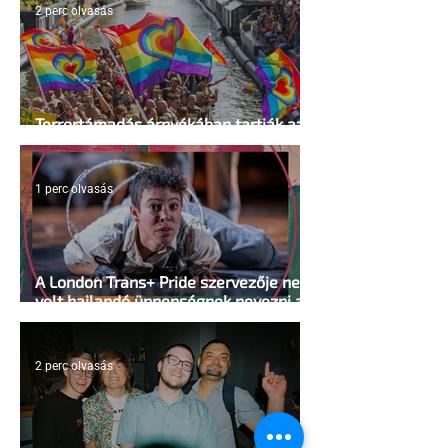
2 perc olvasás
Terrortámadás árnyékában tartják az
idei WorldPride-ot Amszterdamban
1 perc olvasás
A London Trans+ Pride szervezője nem
volt hajlandó ünnepségnek nevezni az
eseményt- a BBC ezért törölte vele az
interjút
2 perc olvasás