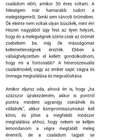
családom előtt, amikor 30 éves voltam. A 
feleségem már hamarabb tudott a 
melegségemről. Senki sem táncolt örömében. 
Ők eleinte nem voltak olyan büszkék, mint én! 
Hiszen nagyjából úgy fest az ilyen helyzet, 
hogy én a melegségnek szinte csak az örömét 
zsebeltem be, míg ők másságomat 
kellemetlenségnek érezték. Ebben a 
válsághelyzetben el kellett gondolkodnom, 
hogy mi a fontosabb? A heteroszexuális 
családmodell, vagy az ember saját vágya és 
önmaga megtalálása és megvalósítása.
Amikor eljutsz oda, ahová én is, hogy „ha 
százszor újrakezdeném, akkor is pontról 
pontra mindent ugyanígy csinálnék és 
vállalnék”, akkor kompromisszumokat kell 
kötni, és jöhet a megfelelő módszer 
megtalálása ahhoz, hogy nekem se kelljen 
lemondanom a végre megtalált meleg 
énemről, de a családom tagjait se 