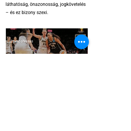
láthatóság, önazonosság, jogkövetelés
– és ez bizony szexi.
2 perc olvasás
Egy amerikai lelkész szerint a női
kosárlabda transzneműséghez vezet
2 perc olvasás
Miket nézzünk idén a Sziget queer