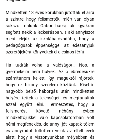
Mindketten 13 éves korukban jutottak el arra 
a szintre, hogy felismerték, miért van olyan 
sokszor nálunk Gábor bácsi, aki gyakran 
segített nekik a leckeírásban, s aki annyiszor 
ment eléjük az iskolába-óvodába, hogy a 
pedagógusok éppenséggel az édesanyjuk 
szeretőjeként könyvelték el a csinos férfit. 
Ha tudták volna a valóságot… Nos, a 
gyermekeim nem hülyék. Az ő ébredésükre 
számítanom kellett, így maguktól rájöttek, 
hogy ez bizony szerelem köztünk. Kisebb-
nagyobb belső háborgás után mindketten 
helyére tették a jelenséget, és megtanultak 
azzal együtt élni. Természetes, hogy a 
felismerést követő néhány évben 
mindkettőjükkel való kapcsolatomban volt 
némi megfeneklés, de annyi jót kaptak tőlem 
és annyi időt töltöttem velük az eltelt évek 
alatt, hogy a viszonyunkban mélyebben és 