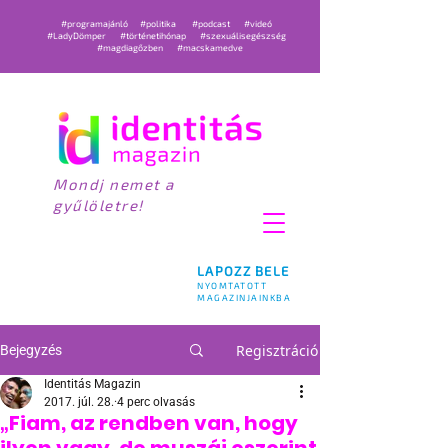
#programajánló
#politika
#podcast
#videó
#LadyDömper
#történetihónap
#szexuálisegészség
#magdiagőzben
#macskamedve
Mondj nemet a
gyűlöletre!
LAPOZZ BELE
NYOMTATOTT
MAGAZINJAINKBA
Regisztráció
Bejegyzés
Identitás Magazin
2017. júl. 28.
4 perc olvasás
„Fiam, az rendben van, hogy