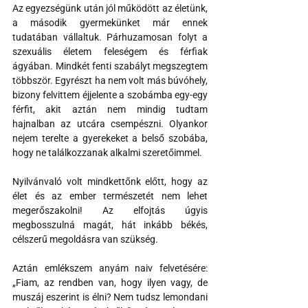
Az egyezségünk után jól működött az életünk, 
a második gyermekünket már ennek 
tudatában vállaltuk. Párhuzamosan folyt a 
szexuális életem feleségem és férfiak 
ágyában. Mindkét fenti szabályt megszegtem 
többször. Egyrészt ha nem volt más búvóhely, 
bizony felvittem éjjelente a szobámba egy-egy 
férfit, akit aztán nem mindig tudtam 
hajnalban az utcára csempészni. Olyankor 
nejem terelte a gyerekeket a belső szobába, 
hogy ne találkozzanak alkalmi szeretőimmel.
Nyilvánvaló volt mindkettőnk előtt, hogy az 
élet és az ember természetét nem lehet 
megerőszakolni! Az elfojtás úgyis 
megbosszulná magát, hát inkább békés, 
célszerű megoldásra van szükség.
Aztán emlékszem anyám naiv felvetésére: 
„Fiam, az rendben van, hogy ilyen vagy, de 
muszáj eszerint is élni? Nem tudsz lemondani 