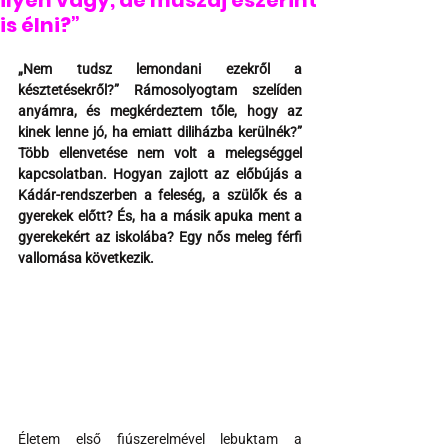
ilyen vagy, de muszáj eszerint
is élni?”
„Nem tudsz lemondani ezekről a 
késztetésekről?” Rámosolyogtam szelíden 
anyámra, és megkérdeztem tőle, hogy az 
kinek lenne jó, ha emiatt diliházba kerülnék?” 
Több ellenvetése nem volt a melegséggel 
kapcsolatban. Hogyan zajlott az előbújás a 
Kádár-rendszerben a feleség, a szülők és a 
gyerekek előtt? És, ha a másik apuka ment a 
gyerekekért az iskolába? Egy nős meleg férfi 
vallomása következik.
Életem első fiúszerelmével lebuktam a 