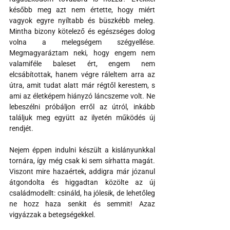
később meg azt nem értette, hogy miért 
vagyok egyre nyíltabb és büszkébb meleg. 
Mintha bizony kötelező és egészséges dolog 
volna a melegségem szégyellése. 
Megmagyaráztam neki, hogy engem nem 
valamiféle baleset ért, engem nem 
elcsábítottak, hanem végre ráleltem arra az 
útra, amit tudat alatt már régtől kerestem, s 
ami az életképem hiányzó láncszeme volt. Ne 
lebeszélni próbáljon erről az útról, inkább 
találjuk meg együtt az ilyetén működés új 
rendjét.
Nejem éppen indulni készült a kislányunkkal 
tornára, így még csak ki sem sírhatta magát. 
Viszont mire hazaértek, addigra már józanul 
átgondolta és higgadtan közölte az új 
családmodellt: csináld, ha jólesik, de lehetőleg 
ne hozz haza senkit és semmit! Azaz 
vigyázzak a betegségekkel.