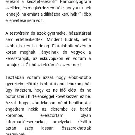
ezekről a késztetésekről?” Rámosolyogtam 
szelíden, és megkérdeztem tőle, hogy az kinek 
lenne jó, ha emiatt a diliházba kerülnék?” Több 
ellenvetése nem volt.
A testvéreim és azok gyermekei, házastársai 
sem értetlenkedtek. Mindent tudnak, néha 
szóba is kerül a dolog. Fiatalabbik nővérem 
korán meghalt, lányainak én vagyok a 
keresztapjuk, az esküvőjükön én voltam a 
tanújuk is. Ők büszkék rám és szeretnek!
Tisztában voltam azzal, hogy előbb-utóbb 
gyerekeim előttük is óhatatlanul lebukom, hát 
úgy intéztem, hogy ez ne idő előtt, és ne 
pofonszerű hirtelenséggel következzen ez be. 
Azzal, hogy szándékosan némi bepillantást 
engedtem nekik az életembe és baráti 
körömbe, el-elszórtam olyan 
információcserepeket, amelyeket később 
aztán szép lassan összerakhattak 
maguknak.