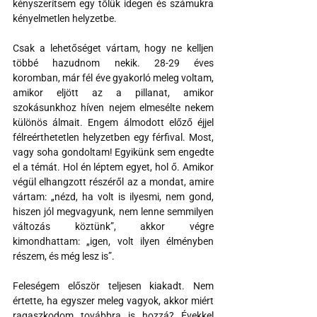
kényszerítsem egy tőlük idegen és számukra 
kényelmetlen helyzetbe.
Csak a lehetőséget vártam, hogy ne kelljen 
többé hazudnom nekik. 28-29 éves 
koromban, már fél éve gyakorló meleg voltam, 
amikor eljött az a pillanat, amikor 
szokásunkhoz híven nejem elmesélte nekem 
különös álmait. Engem álmodott előző éjjel 
félreérthetetlen helyzetben egy férfival. Most, 
vagy soha gondoltam! Egyikünk sem engedte 
el a témát. Hol én léptem egyet, hol ő. Amikor 
végül elhangzott részéről az a mondat, amire 
vártam: „nézd, ha volt is ilyesmi, nem gond, 
hiszen jól megvagyunk, nem lenne semmilyen 
változás köztünk”, akkor végre 
kimondhattam: „igen, volt ilyen élményben 
részem, és még lesz is”.
Feleségem először teljesen kiakadt. Nem 
értette, ha egyszer meleg vagyok, akkor miért 
ragaszkodom továbbra is hozzá? Évekkel 