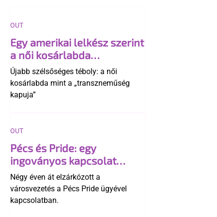
OUT
Egy amerikai lelkész szerint
a női kosárlabda
transzneműséghez vezet
Újabb szélsőséges téboly: a női
kosárlabda mint a „transzneműség
kapuja”
OUT
Pécs és Pride: egy
ingoványos kapcsolat
története
Négy éven át elzárkózott a
városvezetés a Pécs Pride ügyével
kapcsolatban.