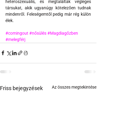
heteroszexuális, és megtalálták végleges 
társukat, akik ugyanúgy kötelezően tudnak 
mindenről. Feleségemtől pedig már rég külön 
élek.
#comingout
#nősülés
#Magdiagőzben
#melegférj
Az összes megtekintése
Friss bejegyzések