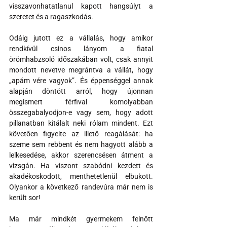
visszavonhatatlanul kapott hangsúlyt a 
szeretet és a ragaszkodás.
Odáig jutott ez a vállalás, hogy amikor 
rendkívül csinos lányom a fiatal 
örömhabzsoló időszakában volt, csak annyit 
mondott nevetve megrántva a vállát, hogy 
„apám vére vagyok”. És éppenséggel annak 
alapján döntött arról, hogy újonnan 
megismert férfival komolyabban 
összegabalyodjon-e vagy sem, hogy adott 
pillanatban kitálalt neki rólam mindent. Ezt 
követően figyelte az illető reagálását: ha 
szeme sem rebbent és nem hagyott alább a 
lelkesedése, akkor szerencsésen átment a 
vizsgán. Ha viszont szabódni kezdett és 
akadékoskodott, menthetetlenül elbukott. 
Olyankor a következő randevúra már nem is 
került sor!
Ma már mindkét gyermekem felnőtt 