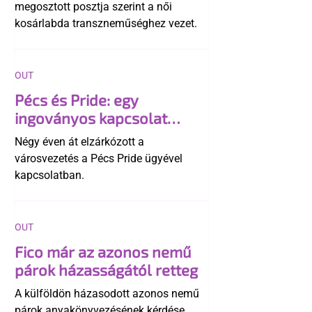
megosztott posztja szerint a női
kosárlabda transzneműséghez vezet.
OUT
Pécs és Pride: egy
ingoványos kapcsolat
története
Négy éven át elzárkózott a
városvezetés a Pécs Pride ügyével
kapcsolatban.
OUT
Fico már az azonos nemű
párok házasságától retteg
A külföldön házasodott azonos nemű
párok anyakönyvezésének kérdése