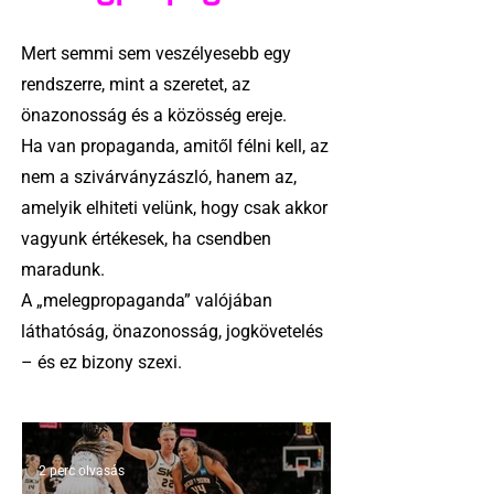
Mert semmi sem veszélyesebb egy
rendszerre, mint a szeretet, az
önazonosság és a közösség ereje.
Ha van propaganda, amitől félni kell, az
nem a szivárványzászló, hanem az,
amelyik elhiteti velünk, hogy csak akkor
vagyunk értékesek, ha csendben
maradunk.
A „melegpropaganda” valójában
láthatóság, önazonosság, jogkövetelés
– és ez bizony szexi.
2 perc olvasás