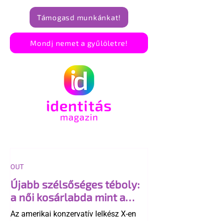
Támogasd munkánkat!
Mondj nemet a gyűlöletre!
OUT
Újabb szélsőséges téboly:
a női kosárlabda mint a
"transzneműség kapuja"
Az amerikai konzervatív lelkész X-en