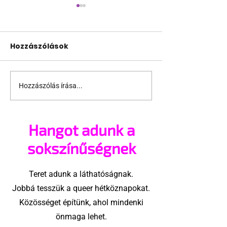
Hozzászólások
Hozzászólás írása...
Támogathatsz és
Egy HIV-mege
ajánlhatsz: Te is részt
szóló reklám
vehetsz a Pécs Pride
ki egy konzer
Hangot adunk a
megvalósításában
csoport az Eg
Államokban
sokszínűségnek
Teret adunk a láthatóságnak.
Jobbá tesszük a queer hétköznapokat.
Közösséget építünk, ahol mindenki
önmaga lehet.