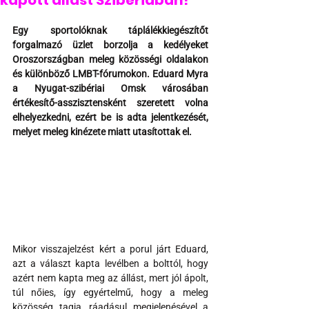
kapott állást Szibériában!
Egy sportolóknak táplálékkiegészítőt 
forgalmazó üzlet borzolja a kedélyeket 
Oroszországban meleg közösségi oldalakon 
és különböző LMBT-fórumokon. Eduard Myra 
a Nyugat-szibériai Omsk városában 
értékesítő-asszisztensként szeretett volna 
elhelyezkedni, ezért be is adta jelentkezését, 
melyet meleg kinézete miatt utasítottak el.
Mikor visszajelzést kért a porul járt Eduard, 
azt a választ kapta levélben a bolttól, hogy 
azért nem kapta meg az állást, mert jól ápolt, 
túl nőies, így egyértelmű, hogy a meleg 
közösség tagja, ráadásul megjelenésével a 