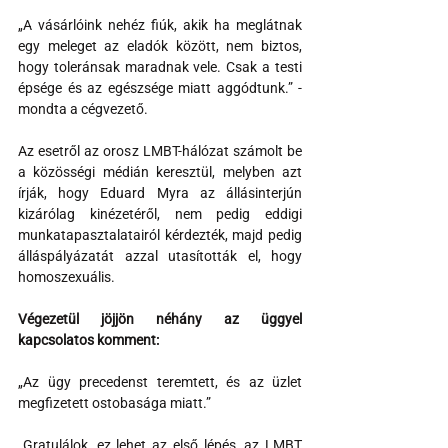
„A vásárlóink nehéz fiúk, akik ha meglátnak 
egy meleget az eladók között, nem biztos, 
hogy toleránsak maradnak vele. Csak a testi 
épsége és az egészsége miatt aggódtunk.” - 
mondta a cégvezető.
Az esetről az orosz LMBT-hálózat számolt be 
a közösségi médián keresztül, melyben azt 
írják, hogy Eduard Myra az állásinterjún 
kizárólag kinézetéről, nem pedig eddigi 
munkatapasztalatairól kérdezték, majd pedig 
álláspályázatát azzal utasították el, hogy 
homoszexuális.
Végezetül jöjjön néhány az üggyel 
kapcsolatos komment:
„Az ügy precedenst teremtett, és az üzlet 
megfizetett ostobasága miatt.”
„Gratulálok, ez lehet az első lépés, az LMBT 