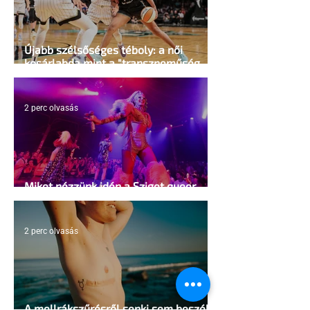
Újabb szélsőséges téboly: a női
kosárlabda mint a "transzneműség
kapuja"
2 perc olvasás
Miket nézzünk idén a Sziget queer
sátrában?
2 perc olvasás
A mellrákszűrésről senki sem beszél a