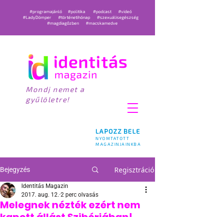
#programajánló
#politika
#podcast
#videó
#LadyDömper
#történetihónap
#szexuálisegészség
#magdiagőzben
#macskamedve
Mondj nemet a
gyűlöletre!
LAPOZZ BELE
NYOMTATOTT
MAGAZINJAINKBA
Regisztráció
Bejegyzés
Identitás Magazin
2017. aug. 12.
2 perc olvasás
Melegnek nézték ezért nem