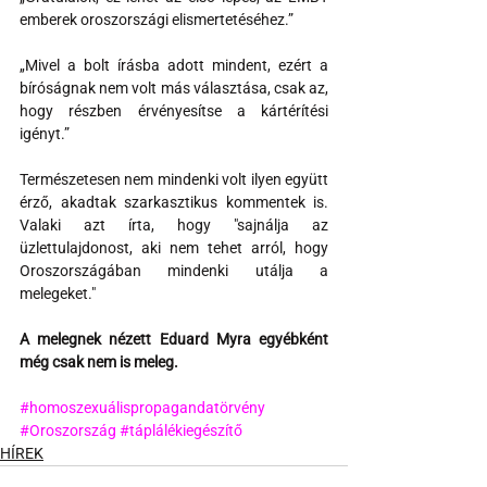
emberek oroszországi elismertetéséhez.”
„Mivel a bolt írásba adott mindent, ezért a 
bíróságnak nem volt más választása, csak az, 
hogy részben érvényesítse a kártérítési 
igényt.”
Természetesen nem mindenki volt ilyen együtt 
érző, akadtak szarkasztikus kommentek is. 
Valaki azt írta, hogy "sajnálja az 
üzlettulajdonost, aki nem tehet arról, hogy 
Oroszországában mindenki utálja a 
melegeket."
A melegnek nézett Eduard Myra egyébként 
még csak nem is meleg.
#homoszexuálispropagandatörvény
#Oroszország
#táplálékiegészítő
HÍREK