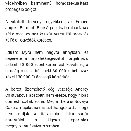
védelmében bárminemű homoszexualitást 
propagáló dolgot.
A vitatott törvényt egyébként az Emberi 
Jogok Európai Bírósága diszkriminatívnak 
ítélte meg, és sok kritikát vetett föl orosz és 
külföldi jogvédők körében.
Eduard Myra nem hagyta annyiban, és 
beperelte a táplálékkiegészítőt forgalmazó 
üzletet 50 000 rubel kártérítést követelve, a 
bíróság meg is ítélt neki 30 000 rubel, azaz 
közel 130 000 Ft összegű kártérítést.
A boltot üzemeltető cég vezetője Andrey 
Chistyakova abszolút nem érezte, hogy hibás 
döntést hoztak volna. Még a liberális Novaya 
Gazeta napilapnak is azt hangoztatta, hogy 
nem tudják a fiatalember biztonságát 
garantálni a kigyúrt sportolók 
megnyilvánulásaival szemben.