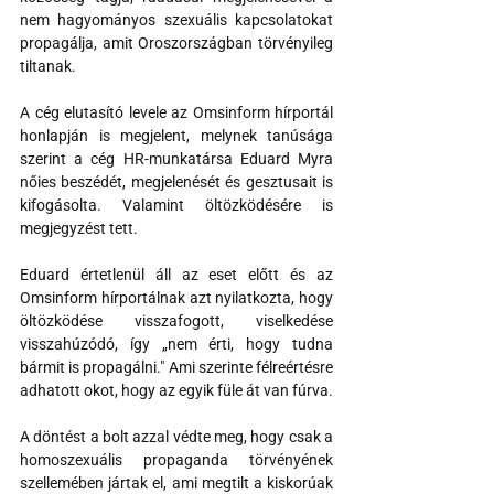
nem hagyományos szexuális kapcsolatokat 
propagálja, amit Oroszországban törvényileg 
tiltanak.
A cég elutasító levele az Omsinform hírportál 
honlapján is megjelent, melynek tanúsága 
szerint a cég HR-munkatársa Eduard Myra 
nőies beszédét, megjelenését és gesztusait is 
kifogásolta. Valamint öltözködésére is 
megjegyzést tett.
Eduard értetlenül áll az eset előtt és az 
Omsinform hírportálnak azt nyilatkozta, hogy 
öltözködése visszafogott, viselkedése 
visszahúzódó, így „nem érti, hogy tudna 
bármit is propagálni." Ami szerinte félreértésre 
adhatott okot, hogy az egyik füle át van fúrva.
A döntést a bolt azzal védte meg, hogy csak a 
homoszexuális propaganda törvényének 
szellemében jártak el, ami megtilt a kiskorúak 