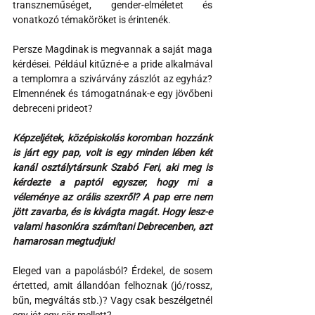
transzneműséget, gender-elméletet és 
vonatkozó témaköröket is érintenék.
Persze Magdinak is megvannak a saját maga 
kérdései. Például kitűzné-e a pride alkalmával 
a templomra a szivárvány zászlót az egyház? 
Elmennének és támogatnának-e egy jövőbeni 
debreceni prideot?
Képzeljétek, középiskolás koromban hozzánk 
is járt egy pap, volt is egy minden lében két 
kanál osztálytársunk Szabó Feri, aki meg is 
kérdezte a paptól egyszer, hogy mi a 
véleménye az orális szexről? A pap erre nem 
jött zavarba, és is kivágta magát. Hogy lesz-e 
valami hasonlóra számítani Debrecenben, azt 
hamarosan megtudjuk!
Eleged van a papolásból? Érdekel, de sosem 
értetted, amit állandóan felhoznak (jó/rossz, 
bűn, megváltás stb.)? Vagy csak beszélgetnél 