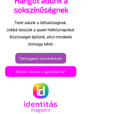
Hangot adunk a
után - pedig 
sokszínűségnek
Teret adunk a láthatóságnak.
Jobbá tesszük a queer hétköznapokat.
Közösséget építünk, ahol mindenki
önmaga lehet.
Támogasd munkánkat!
Mondj nemet a gyűlöletre!