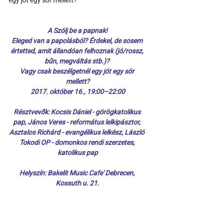
egy jót egy sör mellett?
A Szólj be a papnak!
Eleged van a papolásból? Érdekel, de sosem 
értetted, amit állandóan felhoznak (jó/rossz, 
bűn, megváltás stb.)? 
Vagy csak beszélgetnél egy jót egy sör 
mellett?
2017. október 16., 19:00–22:00
Résztvevők: Kocsis Dániel - görögkatolikus 
pap, János Veres - református lelkipásztor, 
Asztalos Richárd - evangélikus lelkész, László 
Tokodi OP - domonkos rendi szerzetes, 
katolikus pap
Helyszín: Bakelit Music Cafe' Debrecen, 
Kossuth u. 21.