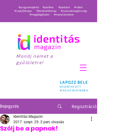
#programajánló
#politika
#podcast
#videó
#LadyDömper
#történetihónap
#szexuálisegészség
#magdiagőzben
#macskamedve
Mondj nemet a
gyűlöletre!
LAPOZZ BELE
NYOMTATOTT
MAGAZINJAINKBA
Regisztráció
Bejegyzés
Identitás Magazin
2017. szept. 29.
2 perc olvasás
Szólj be a papnak!