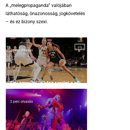
A „melegpropaganda” valójában
láthatóság, önazonosság, jogkövetelés
– és ez bizony szexi.
2 perc olvasás
Egy amerikai lelkész szerint a női
kosárlabda transzneműséghez vezet
2 perc olvasás