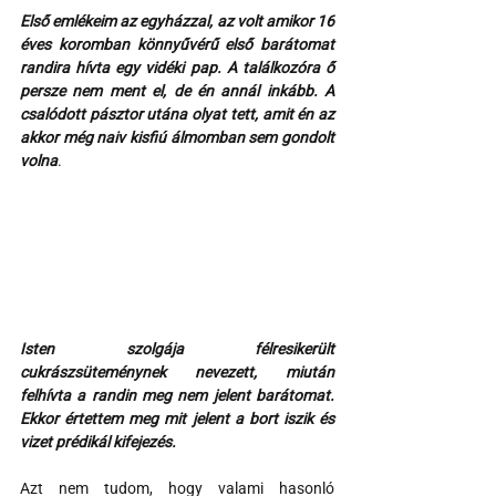
Első emlékeim az egyházzal, az volt amikor 16 
éves koromban könnyűvérű első barátomat 
randira hívta egy vidéki pap. A találkozóra ő 
persze nem ment el, de én annál inkább. A 
csalódott pásztor utána olyat tett, amit én az 
akkor még naiv kisfiú álmomban sem gondolt 
volna
.
Isten szolgája félresikerült 
cukrászsüteménynek nevezett, miután 
felhívta a randin meg nem jelent barátomat. 
Ekkor értettem meg mit jelent a bort iszik és 
vizet prédikál kifejezés.
Azt nem tudom, hogy valami hasonló 