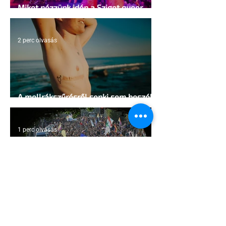
Miket nézzünk idén a Sziget queer
sátrában?
2 perc olvasás
A mellrákszűrésről senki sem beszél a
mellkasi műtétek után - pedig kellene
1 perc olvasás
Támogathatsz és ajánlhatsz: Te is
részt vehetsz a Pécs Pride
megvalósításában
1 perc olvasás