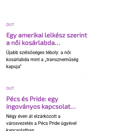
OUT
Egy amerikai lelkész szerint
a női kosárlabda
transzneműséghez vezet
Újabb szélsőséges téboly: a női
kosárlabda mint a „transzneműség
kapuja”
OUT
Pécs és Pride: egy
ingoványos kapcsolat
története
Négy éven át elzárkózott a
városvezetés a Pécs Pride ügyével
kapcsolatban.