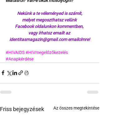
ellátásról? Van-e okuk mosolyogni?
Nekünk a te véleményed is számít,
melyet megoszthatsz velünk 
Facebook oldalunkon kommentben, 
vagy írhatsz emailt az 
identitasmagazin@gmail.com emailcímre!
#HIVAIDS
#HIVmegelőzőkezelés
#Anapkérdése
Az összes megtekintése
Friss bejegyzések