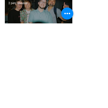
2 perc olvasás
Kényszerű száműzetésben az orosz
LMBTQ+ sajtó utolsó nagy hangja
2 perc olvasás
Pécs és Pride: egy ingoványos
kapcsolat története
3 perc olvasás