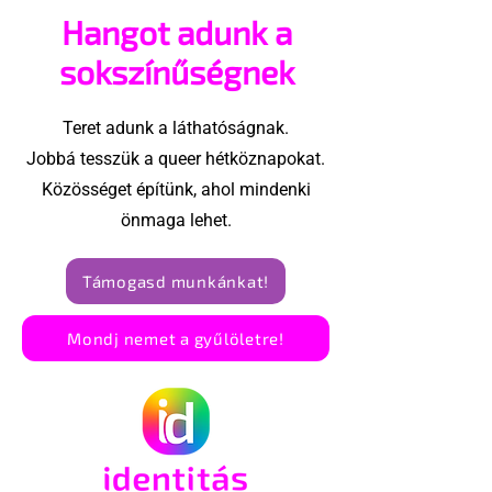
az idei World
Hangot adunk a
Amszterdam
sokszínűségnek
Teret adunk a láthatóságnak.
Jobbá tesszük a queer hétköznapokat.
Közösséget építünk, ahol mindenki
önmaga lehet.
Támogasd munkánkat!
Mondj nemet a gyűlöletre!