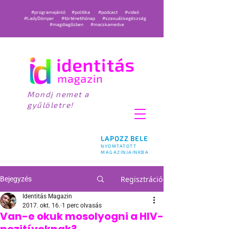
#programajánló
#politika
#podcast
#videó
#LadyDömper
#történetihónap
#szexuálisegészség
#magdiagőzben
#macskamedve
Mondj nemet a
gyűlöletre!
LAPOZZ BELE
NYOMTATOTT
MAGAZINJAINKBA
Regisztráció
Bejegyzés
Identitás Magazin
2017. okt. 16.
1 perc olvasás
Van-e okuk mosolyogni a HIV-