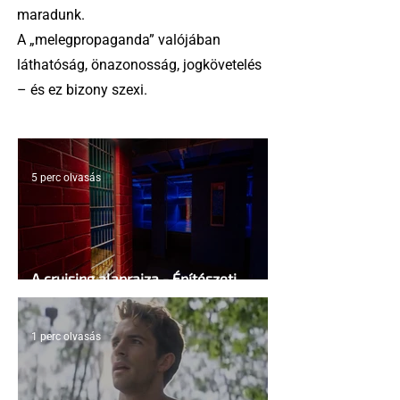
maradunk.
A „melegpropaganda” valójában
láthatóság, önazonosság, jogkövetelés
– és ez bizony szexi.
5 perc olvasás
A cruising alaprajza - Építészeti
irányelvek a vágy maximalizálására
1 perc olvasás