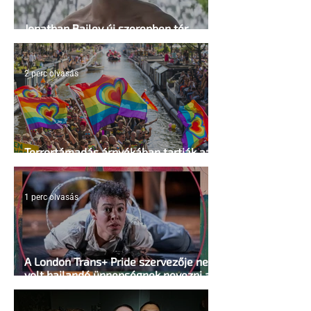
Jonathan Bailey új szerepben tér
vissza
2 perc olvasás
Terrortámadás árnyékában tartják az
idei WorldPride-ot Amszterdamban
1 perc olvasás
A London Trans+ Pride szervezője nem
volt hajlandó ünnepségnek nevezni az
eseményt- a BBC ezért törölte vele az
interjút