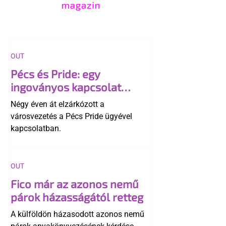
OUT
Pécs és Pride: egy
ingoványos kapcsolat
története
Négy éven át elzárkózott a
városvezetés a Pécs Pride ügyével
kapcsolatban.
OUT
Fico már az azonos nemű
párok házasságától retteg
A külföldön házasodott azonos nemű