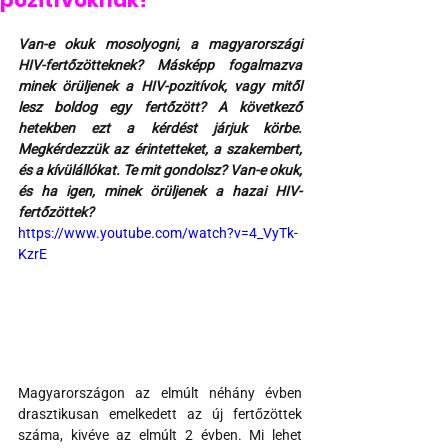
pozitívoknak?
Van-e okuk mosolyogni, a magyarországi 
HIV-fertőzötteknek? Másképp fogalmazva 
minek örüljenek a HIV-pozitívok, vagy mitől 
lesz boldog egy fertőzött? A következő 
hetekben ezt a kérdést járjuk körbe. 
Megkérdezzük az érintetteket, a szakembert, 
és a kívülállókat. Te mit gondolsz? Van-e okuk, 
és ha igen, minek örüljenek a hazai HIV-
fertőzöttek?
https://www.youtube.com/watch?v=4_VyTk-
KzrE
Magyarországon az elmúlt néhány évben 
drasztikusan emelkedett az új fertőzöttek 
száma, kivéve az elmúlt 2 évben. Mi lehet 