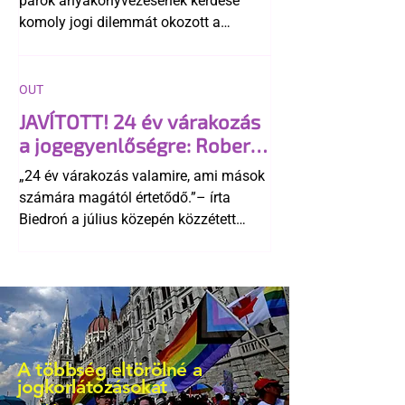
párok anyakönyvezésének kérdése
komoly jogi dilemmát okozott a
szlovák belügynek, miközben Robert
Fico szerint az alkotmány
egyértelműen tiltja a házasságuk
OUT
elismerését. Közben az ellenzéken belül
JAVÍTOTT! 24 év várakozás
is vita robbant ki arról, hogy vissza
a jogegyenlőségre: Robert
kellene-e vonni a kormány konzervatív
Biedroń megindító üzenete
alkotmánymódosítását
„24 év várakozás valamire, ami mások
a lengyel bejegyzett
számára magától értetődő.”– írta
élettársi kapcsolatokért
Biedroń a július közepén közzétett
bejegyzésben.
A többség eltörölné a
jogkorlátozásokat