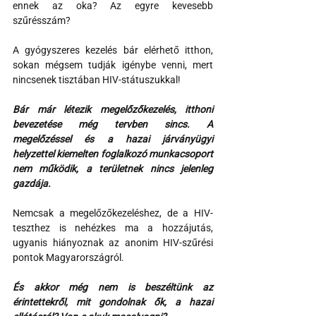
ennek az oka? Az egyre kevesebb 
szűrésszám?
A gyógyszeres kezelés bár elérhető itthon, 
sokan mégsem tudják igénybe venni, mert 
nincsenek tisztában HIV-státuszukkal!
Bár már létezik megelőzőkezelés, itthoni 
bevezetése még tervben sincs. A 
megelőzéssel és a hazai járványügyi 
helyzettel kiemelten foglalkozó munkacsoport 
nem működik, a területnek nincs jelenleg 
gazdája.
Nemcsak a megelőzőkezeléshez, de a HIV-
teszthez is nehézkes ma a hozzájutás, 
ugyanis hiányoznak az anonim HIV-szűrési 
pontok Magyarországról.
És akkor még nem is beszéltünk az 
érintettekről, mit gondolnak ők, a hazai 