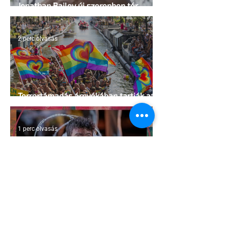
Jonathan Bailey új szerepben tér
vissza
2 perc olvasás
Terrortámadás árnyékában tartják az
idei WorldPride-ot Amszterdamban
1 perc olvasás
A London Trans+ Pride szervezője nem
volt hajlandó ünnepségnek nevezni az
eseményt- a BBC ezért törölte vele az
interjút
2 perc olvasás