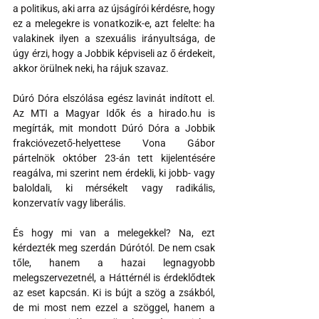
a politikus, aki arra az újságírói kérdésre, hogy 
ez a melegekre is ­vonatkozik-e, azt felelte: ha 
valakinek ilyen a szexuális irányultsága, de 
úgy érzi, hogy a Jobbik képviseli az ő érdekeit, 
akkor örülnek neki, ha rájuk szavaz.
Dúró Dóra elszólása egész lavinát indított el. 
Az MTI a Magyar Idők és a hirado.hu is 
megírták, mit mondott Dúró Dóra a Jobbik 
frakcióvezető-helyettese Vona Gábor 
pártelnök október 23-án tett kijelentésére 
reagálva, mi szerint nem érdekli, ki jobb- vagy 
baloldali, ki mérsékelt vagy radikális, 
konzervatív vagy liberális. 
És hogy mi van a melegekkel? Na, ezt 
kérdezték meg szerdán Dúrótól. De nem csak 
tőle, hanem a hazai legnagyobb 
melegszervezetnél, a Háttérnél is érdeklődtek 
az eset kapcsán. Ki is bújt a szög a zsákból, 
de mi most nem ezzel a szöggel, hanem a 