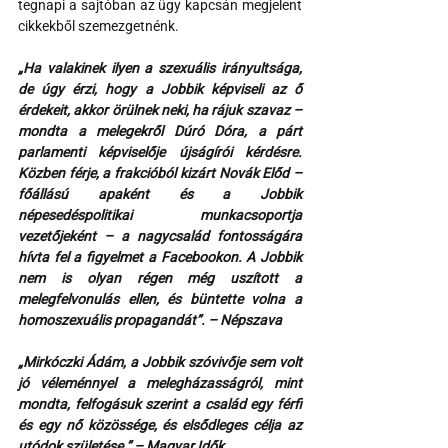
tegnapi a sajtóban az ügy kapcsán megjelent 
cikkekből szemezgetnénk.
„Ha valakinek ilyen a szexuális irányultsága, 
de úgy érzi, hogy a Jobbik képviseli az ő 
érdekeit, akkor örülnek neki, ha rájuk szavaz – 
mondta a melegekről Dúró Dóra, a párt 
parlamenti képviselője újságírói kérdésre. 
Közben férje, a frakcióból kizárt Novák Előd – 
főállású apaként és a Jobbik 
népesedéspolitikai munkacsoportja 
vezetőjeként – a nagycsalád fontosságára 
hívta fel a figyelmet a Facebookon. A Jobbik 
nem is olyan régen még uszított a 
melegfelvonulás ellen, és büntette volna a 
homoszexuális propagandát”. – Népszava
„Mirkóczki Ádám, a Jobbik szóvivője sem volt 
jó véleménnyel a melegházasságról, mint 
mondta, felfogásuk szerint a család egy férfi 
és egy nő közössége, és elsődleges célja az 
utódok születése.” – Magyar Idők