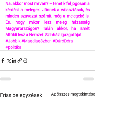
Na, akkor most mi van? – tehetik fel jogosan a 
kérdést a melegek. Jönnek a választások, és 
minden szavazat számít, még a melegeké is. 
És, hogy mikor lesz meleg házasság 
Magyarországon? Talán akkor, ha ismét 
Alföldi lesz a Nemzeti Színház igazgatója!
#Jobbik
#Magdiagőzben
#DúróDóra
#politika
Az összes megtekintése
Friss bejegyzések