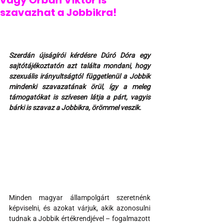
vagy Orbán Viktor is
szavazhat a Jobbikra!
Szerdán újságírói kérdésre Dúró Dóra egy 
sajtótájékoztatón azt találta mondani, hogy 
szexuális irányultságtól függetlenül a Jobbik 
mindenki szavazatának örül, így a meleg 
támogatókat is szívesen látja a párt, vagyis 
bárki is szavaz a Jobbikra, örömmel veszik.
Minden magyar állampolgárt szeretnénk 
képviselni, és azokat várjuk, akik azonosulni 
tudnak a Jobbik értékrendjével – fogalmazott 