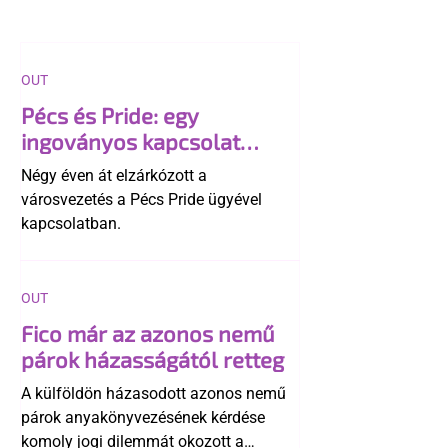
OUT
Pécs és Pride: egy
ingoványos kapcsolat
története
Négy éven át elzárkózott a
városvezetés a Pécs Pride ügyével
kapcsolatban.
OUT
Fico már az azonos nemű
párok házasságától retteg
A külföldön házasodott azonos nemű
párok anyakönyvezésének kérdése
komoly jogi dilemmát okozott a