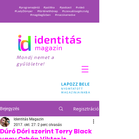
#programajánló
#politika
#podcast
#videó
#LadyDömper
#történetihónap
#szexuálisegészség
#magdiagőzben
#macskamedve
Mondj nemet a
gyűlöletre!
LAPOZZ BELE
NYOMTATOTT
MAGAZINJAINKBA
Regisztráció
Bejegyzés
Identitás Magazin
2017. okt. 27.
2 perc olvasás
Dúró Dóri szerint Terry Black