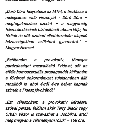
„Dúró Dóra helyreteszi az MTI-t, s tisztázza a 
melegekhez való viszonyát - Dúró Dóra – 
megfogalmazása szerint – a magyarság 
felemelkedésének biztosítását abban látja, ha 
férfiak és nők szabad elhatározásán alapuló 
házasságokban születnek gyermekek.” – 
Magyar Nemzet
„Betiltanám a provokatív, tömeges 
garázdaságot megvalósító Pride-ot, sőt az 
efféle homoszexuális propagandát kitiltanám 
a fővárosi önkormányzat tulajdonában álló 
mozikból is, ahol évről évre helyet kapnak 
szintén a Fidesz jóvoltából.” 
„Ezt válaszoltam a provokatív kérdésre, 
szóval persze, felőlem akár Terry Black vagy 
Orbán Viktor is szavazhat a Jobbikra, attól 
még megvan a véleményem róluk” – 168 óra.