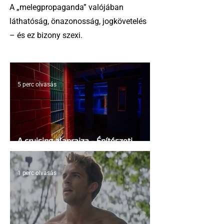
A „melegpropaganda” valójában
láthatóság, önazonosság, jogkövetelés
– és ez bizony szexi.
5 perc olvasás
A cruising alaprajza - Építészeti
irányelvek a vágy maximalizálására
1 perc olvasás