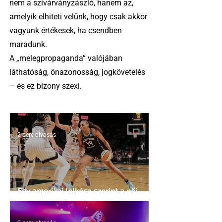
nem a szivárványzászló, hanem az,
amelyik elhiteti velünk, hogy csak akkor
vagyunk értékesek, ha csendben
maradunk.
A „melegpropaganda” valójában
láthatóság, önazonosság, jogkövetelés
– és ez bizony szexi.
2 perc olvasás
Egy amerikai lelkész szerint a női
kosárlabda transzneműséghez vezet