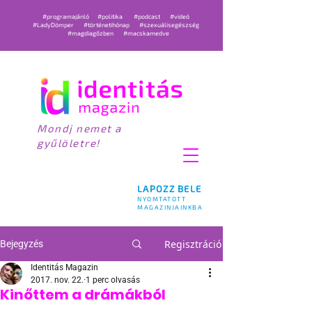
#programajánló
#politika
#podcast
#videó
#LadyDömper
#történetihónap
#szexuálisegészség
#magdiagőzben
#macskamedve
Mondj nemet a
gyűlöletre!
LAPOZZ BELE
NYOMTATOTT
MAGAZINJAINKBA
Regisztráció
Bejegyzés
Identitás Magazin
2017. nov. 22.
1 perc olvasás
Kinőttem a drámákból