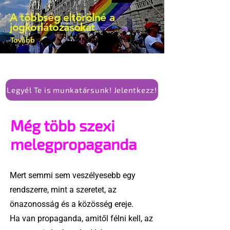
kellene-e vonni a kormány konzervatív
A többség eltörölné a
alkotmánymódosítását
jogkorlátozásokat
Tovább
Legyél Te is munkatársunk! Jelentkezz!
Még több szexi
melegpropaganda
Mert semmi sem veszélyesebb egy
rendszerre, mint a szeretet, az
önazonosság és a közösség ereje.
Ha van propaganda, amitől félni kell, az