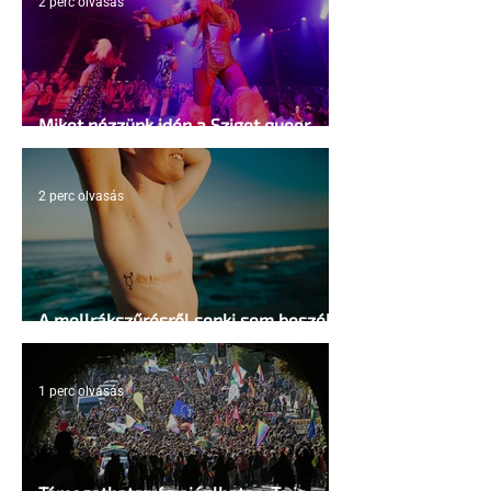
2 perc olvasás
Miket nézzünk idén a Sziget queer
sátrában?
2 perc olvasás
A mellrákszűrésről senki sem beszél a
mellkasi műtétek után - pedig kellene
1 perc olvasás