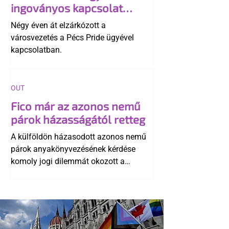
ingoványos kapcsolat
története
Négy éven át elzárkózott a
városvezetés a Pécs Pride ügyével
kapcsolatban.
OUT
Fico már az azonos nemű
párok házasságától retteg
A külföldön házasodott azonos nemű
párok anyakönyvezésének kérdése
komoly jogi dilemmát okozott a
szlovák belügynek, miközben Robert
Fico szerint az alkotmány
egyértelműen tiltja a házasságuk
elismerését. Közben az ellenzéken belül
is vita robbant ki arról, hogy vissza