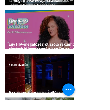
Támogathatsz és ajánlhatsz: Te is
részt vehetsz a Pécs Pride
megvalósításában
1 perc olvasás
Egy HIV-megelőzésről szóló reklámon
akadtak ki konzervatívok az Egyesült
Államokban
5 perc olvasás
A cruising alaprajza - Építészeti
irányelvek a vágy maximalizálására
1 perc olvasás