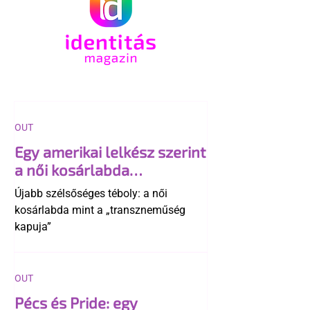
OUT
Egy amerikai lelkész szerint
a női kosárlabda
transzneműséghez vezet
Újabb szélsőséges téboly: a női
kosárlabda mint a „transzneműség
kapuja”
OUT
Pécs és Pride: egy