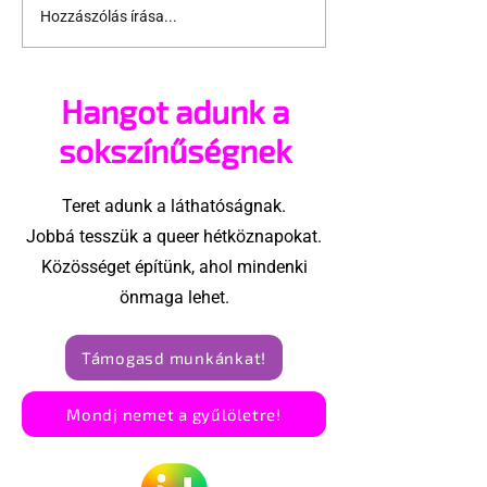
Hozzászólás írása...
Miket nézzünk idén a
A mellrákszűr
Sziget queer
senki sem bes
sátrában?
mellkasi műt
Hangot adunk a
után - pedig 
sokszínűségnek
Teret adunk a láthatóságnak.
Jobbá tesszük a queer hétköznapokat.
Közösséget építünk, ahol mindenki
önmaga lehet.
Támogasd munkánkat!
Mondj nemet a gyűlöletre!