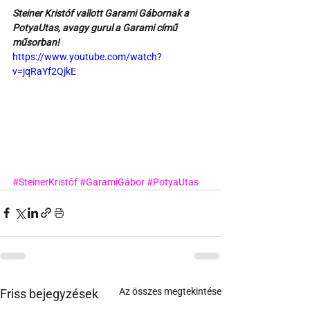
Steiner Kristóf vallott Garami Gábornak a 
PotyaUtas, avagy gurul a Garami című 
műsorban!
https://www.youtube.com/watch?
v=jqRaYf2QjkE
#SteinerKristóf
#GaramiGábor
#PotyaUtas
Az összes megtekintése
Friss bejegyzések