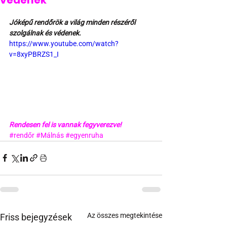
védenek
Jóképű rendőrök a világ minden részéről 
szolgálnak és védenek.
https://www.youtube.com/watch?
v=8xyPBRZS1_I
Rendesen fel is vannak fegyverezve!
#rendőr
#Málnás
#egyenruha
Az összes megtekintése
Friss bejegyzések