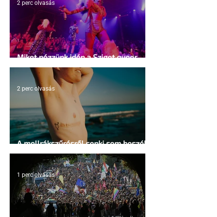
2 perc olvasás
Miket nézzünk idén a Sziget queer
sátrában?
2 perc olvasás
A mellrákszűrésről senki sem beszél a
mellkasi műtétek után - pedig kellene
1 perc olvasás