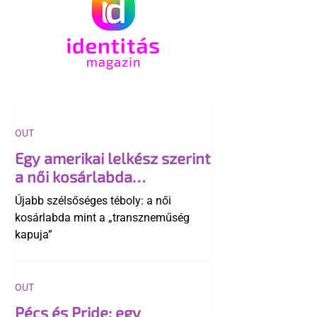
OUT
Egy amerikai lelkész szerint
a női kosárlabda
transzneműséghez vezet
Újabb szélsőséges téboly: a női
kosárlabda mint a „transzneműség
kapuja”
OUT
Pécs és Pride: egy