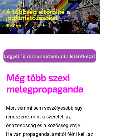
kellene-e vonni a kormány konzervatív
A többség eltörölné a
alkotmánymódosítását
jogkorlátozásokat
Tovább
Legyél Te is munkatársunk! Jelentkezz!
Még több szexi
melegpropaganda
Mert semmi sem veszélyesebb egy
rendszerre, mint a szeretet, az
önazonosság és a közösség ereje.
Ha van propaganda, amitől félni kell, az