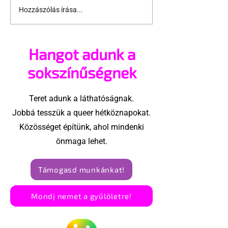
Hozzászólás írása...
Miket nézzünk idén a
A mellrákszűr
Sziget queer
senki sem bes
sátrában?
mellkasi műt
Hangot adunk a
után - pedig 
sokszínűségnek
Teret adunk a láthatóságnak.
Jobbá tesszük a queer hétköznapokat.
Közösséget építünk, ahol mindenki
önmaga lehet.
Támogasd munkánkat!
Mondj nemet a gyűlöletre!