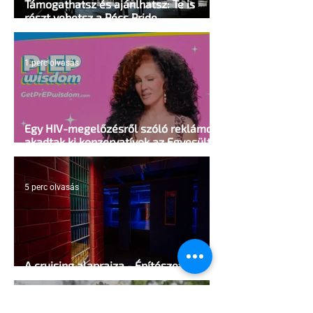
Támogathatsz és ajánlhatsz: Te is
részt vehetsz a Pécs Pride
megvalósításában
1 perc olvasás
Egy HIV-megelőzésről szóló reklámon
akadtak ki konzervatívok az Egyesült
Államokban
5 perc olvasás
A cruising alaprajza - Építészeti
irányelvek a vágy maximalizálására
1 perc olvasás