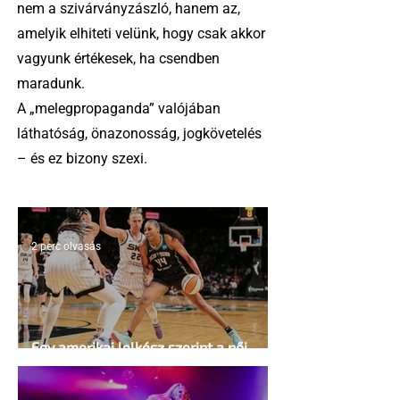
nem a szivárványzászló, hanem az,
amelyik elhiteti velünk, hogy csak akkor
vagyunk értékesek, ha csendben
maradunk.
A „melegpropaganda” valójában
láthatóság, önazonosság, jogkövetelés
– és ez bizony szexi.
2 perc olvasás
Egy amerikai lelkész szerint a női
kosárlabda transzneműséghez vezet