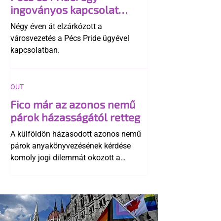
ingoványos kapcsolat
története
Négy éven át elzárkózott a
városvezetés a Pécs Pride ügyével
kapcsolatban.
OUT
Fico már az azonos nemű
párok házasságától retteg
A külföldön házasodott azonos nemű
párok anyakönyvezésének kérdése
komoly jogi dilemmát okozott a
szlovák belügynek, miközben Robert
Fico szerint az alkotmány
egyértelműen tiltja a házasságuk
elismerését. Közben az ellenzéken belül
is vita robbant ki arról, hogy vissza