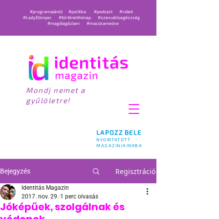
#programajánló
#politika
#podcast
#videó
#LadyDömper
#történetihónap
#szexuálisegészség
#magdiagőzben
#macskamedve
Mondj nemet a
gyűlöletre!
LAPOZZ BELE
NYOMTATOTT
MAGAZINJAINKBA
Regisztráció
Bejegyzés
Identitás Magazin
2017. nov. 29.
1 perc olvasás
Jóképűek, szolgálnak és