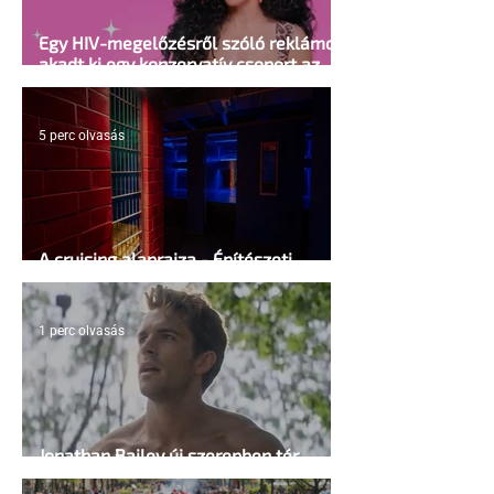
Egy HIV-megelőzésről szóló reklámon
akadt ki egy konzervatív csoport az
Egyesült Államokban
5 perc olvasás
A cruising alaprajza - Építészeti
irányelvek a vágy maximalizálására
1 perc olvasás
Jonathan Bailey új szerepben tér
vissza