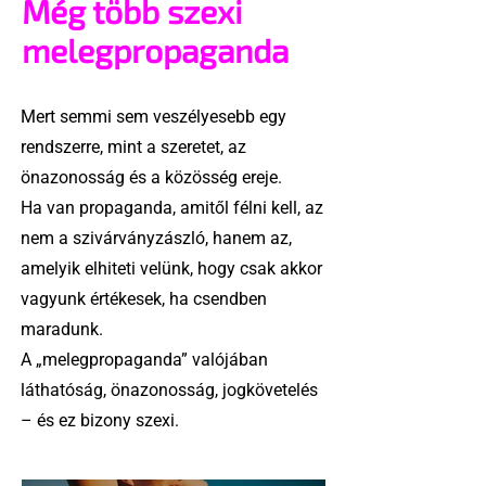
Még több szexi
melegpropaganda
Mert semmi sem veszélyesebb egy
rendszerre, mint a szeretet, az
önazonosság és a közösség ereje.
Ha van propaganda, amitől félni kell, az
nem a szivárványzászló, hanem az,
amelyik elhiteti velünk, hogy csak akkor
vagyunk értékesek, ha csendben
maradunk.
A „melegpropaganda” valójában
láthatóság, önazonosság, jogkövetelés
– és ez bizony szexi.