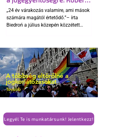
kellene-e vonni a kormány konzervatív
Biedroń megindító üzenete
alkotmánymódosítását
„24 év várakozás valamire, ami mások
a lengyel bejegyzett
számára magától értetődő.”– írta
élettársi kapcsolatokért
Biedroń a július közepén közzétett
bejegyzésben.
A többség eltörölné a
jogkorlátozásokat
Tovább
Legyél Te is munkatársunk! Jelentkezz!