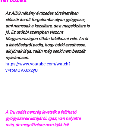
fertőzés
Az AIDS néhány évtizedes történetében 
először került forgalomba olyan gyógyszer, 
ami nemcsak a kezelésre, de a megelőzésre is 
jó. Ez utóbbi szerepben viszont 
Magyarországon ritkán találkozni vele. Arról 
a lehetőségről pedig, hogy bárki szedhesse, 
aki jónak látja, talán még senki nem beszélt 
nyilvánosan.
https://www.youtube.com/watch?
v=rpMOVX6x2yU
A Truvadát nemrég levették a felírható 
gyógyszerek listájáról. Igaz, van helyette 
más, de megelőzésre nem írják fel!