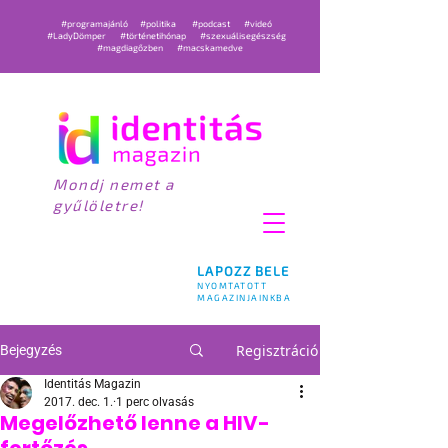
#programajánló
#politika
#podcast
#videó
#LadyDömper
#történetihónap
#szexuálisegészség
#magdiagőzben
#macskamedve
Mondj nemet a
gyűlöletre!
LAPOZZ BELE
NYOMTATOTT
MAGAZINJAINKBA
Regisztráció
Bejegyzés
Identitás Magazin
2017. dec. 1.
1 perc olvasás
Megelőzhető lenne a HIV-