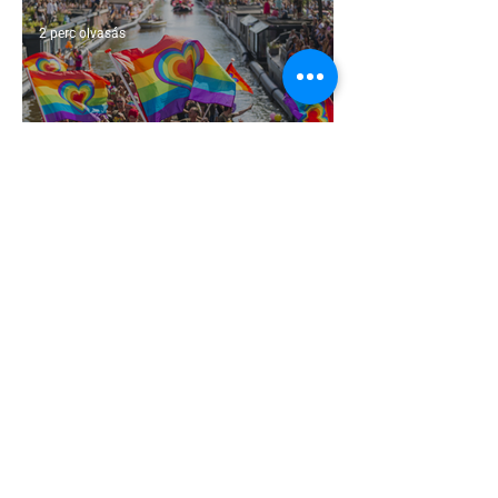
2 perc olvasás
Terrortámadás árnyékában tartják az
idei WorldPride-ot Amszterdamban
1 perc olvasás
A London Trans+ Pride szervezője nem
volt hajlandó ünnepségnek nevezni az
eseményt- a BBC ezért törölte vele az
interjút
2 perc olvasás