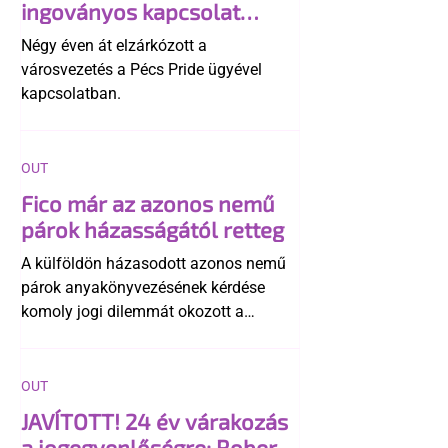
ingoványos kapcsolat
története
Négy éven át elzárkózott a
városvezetés a Pécs Pride ügyével
kapcsolatban.
OUT
Fico már az azonos nemű
párok házasságától retteg
A külföldön házasodott azonos nemű
párok anyakönyvezésének kérdése
komoly jogi dilemmát okozott a
szlovák belügynek, miközben Robert
Fico szerint az alkotmány
egyértelműen tiltja a házasságuk
OUT
elismerését. Közben az ellenzéken belül
JAVÍTOTT! 24 év várakozás
is vita robbant ki arról, hogy vissza
a jogegyenlőségre: Robert