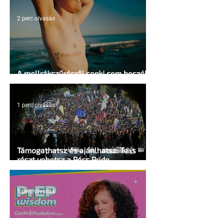
2 perc olvasás
A mellrákszűrésről senki sem beszél a
mellkasi műtétek után - pedig kellene
1 perc olvasás
Támogathatsz és ajánlhatsz: Te is
részt vehetsz a Pécs Pride
megvalósításában
1 perc olvasás