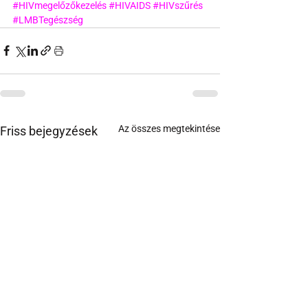
#HIVmegelőzőkezelés
#HIVAIDS
#HIVszűrés
#LMBTegészség
Az összes megtekintése
Friss bejegyzések