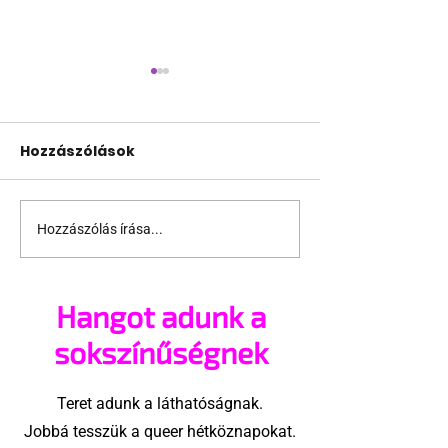
Hozzászólások
Hozzászólás írása...
Támogathatsz és
Egy HIV-mege
ajánlhatsz: Te is részt
szóló reklám
vehetsz a Pécs Pride
ki egy konzer
Hangot adunk a
megvalósításában
csoport az Eg
Államokban
sokszínűségnek
Teret adunk a láthatóságnak.
Jobbá tesszük a queer hétköznapokat.