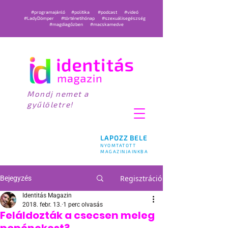
#programajánló
#politika
#podcast
#videó
#LadyDömper
#történetihónap
#szexuálisegészség
#magdiagőzben
#macskamedve
Mondj nemet a
gyűlöletre!
LAPOZZ BELE
NYOMTATOTT
MAGAZINJAINKBA
Regisztráció
Bejegyzés
Identitás Magazin
2018. febr. 13.
1 perc olvasás
Feláldozták a csecsen meleg