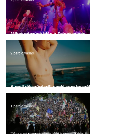
2 perc olvasás
Miket nézzünk idén a Sziget queer
sátrában?
2 perc olvasás
A mellrákszűrésről senki sem beszél a
mellkasi műtétek után - pedig kellene
1 perc olvasás