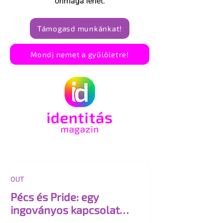
önmaga lehet.
Támogasd munkánkat!
Mondj nemet a gyűlöletre!
OUT
Pécs és Pride: egy
ingoványos kapcsolat
története