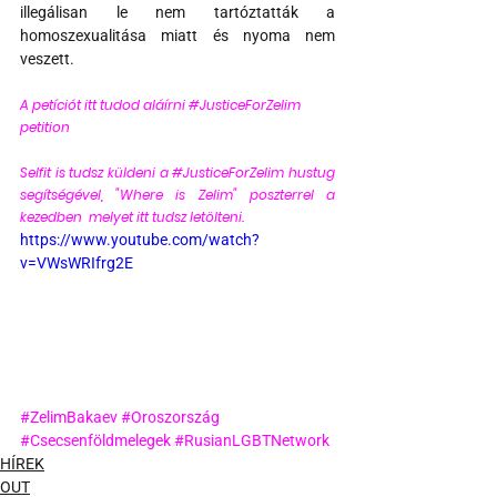
illegálisan le nem tartóztatták a 
homoszexualitása miatt és nyoma nem 
veszett.
A petíciót itt tudod aláírni #JusticeForZelim 
petition  
Selfit is tudsz küldeni a 
#JusticeForZelim
 hustug  
segítségével, 
"
Where is Zelim" poszterrel a 
kezedben  melyet itt tudsz letölteni. 
https://www.youtube.com/watch?
v=VWsWRIfrg2E
#ZelimBakaev
#Oroszország
#Csecsenföldmelegek
#RusianLGBTNetwork
HÍREK
OUT