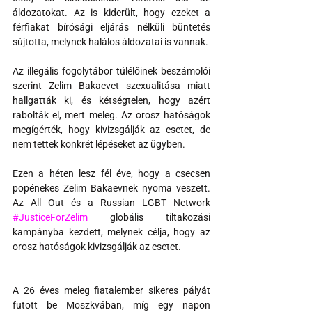
áldozatokat. Az is kiderült, hogy ezeket a 
férfiakat bírósági eljárás nélküli büntetés 
sújtotta, melynek halálos áldozatai is vannak.
Az illegális fogolytábor túlélőinek beszámolói 
szerint Zelim Bakaevet szexualitása miatt 
hallgatták ki, és kétségtelen, hogy azért 
rabolták el, mert meleg. Az orosz hatóságok 
megígérték, hogy kivizsgálják az esetet, de 
nem tettek konkrét lépéseket az ügyben.
Ezen a héten lesz fél éve, hogy a csecsen 
popénekes Zelim Bakaevnek nyoma veszett. 
Az All Out és a Russian LGBT Network 
#JusticeForZelim
 globális tiltakozási 
kampányba kezdett, melynek célja, hogy az 
orosz hatóságok kivizsgálják az esetet.
A 26 éves meleg fiatalember sikeres pályát 
futott be Moszkvában, míg egy napon 