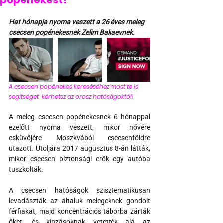
popénekest?
Hat hónapja nyoma veszett a 26 éves meleg 
csecsen popénekesnek Zelim Bakaevnek.
A csecsen popénekes kereséséhez most te is  
segítséget  kérhetsz az orosz hatóságoktól! 
A meleg csecsen popénekesnek 6 hónappal 
ezelőtt nyoma veszett, mikor nővére 
esküvőjére Moszkvából csecsenföldre 
utazott. Utoljára 2017 augusztus 8-án látták, 
mikor csecsen biztonsági erők egy autóba 
tuszkolták.
A csecsen hatóságok szisztematikusan 
levadászták az általuk melegeknek gondolt 
férfiakat, majd koncentrációs táborba zárták 
őket, és kínzásoknak vetették alá az 