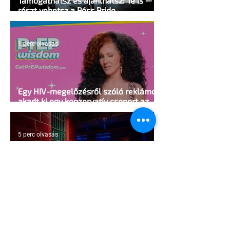
Támogathatsz és ajánlhatsz: Te is
részt vehetsz a Pécs Pride
megvalósításában
1 perc olvasás
Egy HIV-megelőzésről szóló reklámon
akadt ki egy konzervatív csoport az
Egyesült Államokban
5 perc olvasás
A cruising alaprajza - Építészeti
irányelvek a vágy maximalizálására
1 perc olvasás