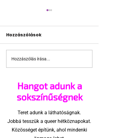
Hozzászólások
Hozzászólás írása...
Támogathatsz és
Egy HIV-mege
ajánlhatsz: Te is részt
szóló reklám
vehetsz a Pécs Pride
ki egy konzer
Hangot adunk a
megvalósításában
csoport az Eg
Államokban
sokszínűségnek
Teret adunk a láthatóságnak.
Jobbá tesszük a queer hétköznapokat.
Közösséget építünk, ahol mindenki