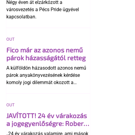
Négy éven át elzárkózott a
városvezetés a Pécs Pride ügyével
kapcsolatban.
OUT
Fico már az azonos nemű
párok házasságától retteg
A külföldön házasodott azonos nemű
párok anyakönyvezésének kérdése
komoly jogi dilemmát okozott a
szlovák belügynek, miközben Robert
Fico szerint az alkotmány
egyértelműen tiltja a házasságuk
OUT
elismerését. Közben az ellenzéken belül
JAVÍTOTT! 24 év várakozás
is vita robbant ki arról, hogy vissza
a jogegyenlőségre: Robert
kellene-e vonni a kormány konzervatív
Biedroń megindító üzenete
alkotmánymódosítását
„24 év várakozás valamire, ami mások