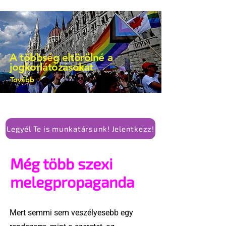
A többség eltörölné a
jogkorlátozásokat
Tovább
Legyél Te is munkatársunk! Jelentkezz!
Még több szexi
melegpropaganda
Mert semmi sem veszélyesebb egy