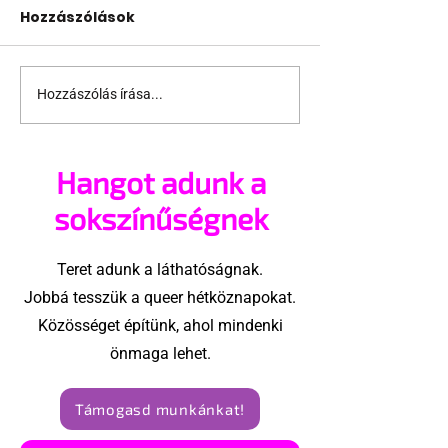
Hozzászólások
Hozzászólás írása...
Fico már az azonos
JAVÍTOTT! 24
nemű párok
várakozás a
házasságától retteg
jogegyenlősé
Hangot adunk a
Robert Biedro
megindító üz
sokszínűségnek
lengyel bejeg
élettársi
Teret adunk a láthatóságnak.
kapcsolatoké
Jobbá tesszük a queer hétköznapokat.
Közösséget építünk, ahol mindenki
önmaga lehet.
Támogasd munkánkat!