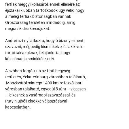
férfiak meggyilkolásáról, ennek ellenére az 
éjszakai klubban tartózkodók úgy vélik, hogy 
a meleg férfiak biztonságban vannak 
Oroszország területén mindaddig, amíg 
megőrzik diszkréciójukat.
Andrei azt nyilatkozta, hogy ő bizony elment 
szavazni, mégpedig kisminkelve, és akik vele 
tartottak azoknak, felajánlotta, hogy 
kölcsönadja sminkkészletét. 
A szóban forgó klub az Urál-hegység 
területén, Yekaterinburg városában található, 
 Moszkvától mintegy 1400 km-re fekvő ipari 
városban található, egyedül ő tűnt – viccesen 
– lelkesnek a vasárnapi szavazással, és 
Putyin újbóli elnökké választásával 
kapcsolatban.