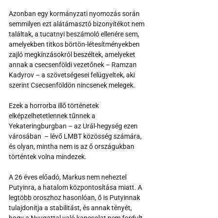
Azonban egy kormányzati nyomozás során 
semmilyen ezt alátámasztó bizonyítékot nem 
találtak, a tucatnyi beszámoló ellenére sem, 
amelyekben titkos börtön-létesítményekben 
zajló megkínzásokról beszéltek, amelyeket 
annak a csecsenföldi vezetőnek – Ramzan 
Kadyrov – a szövetségesei felügyeltek, aki 
szerint Csecsenföldön nincsenek melegek.
Ezek a horrorba illő történetek 
elképzelhetetlennek tűnnek a 
Yekateringburgban – az Urál-hegység ezen 
városában  – lévő LMBT közösség számára, 
és olyan, mintha nem is az ő országukban 
történtek volna mindezek.
A 26 éves előadó, Markus nem neheztel 
Putyinra, a hatalom központosítása miatt. A 
legtöbb oroszhoz hasonlóan, ő is Putyinnak 
tulajdonítja a stabilitást, és annak tényét, 
hogy a Nyugattal való kapcsolat nem fordult 