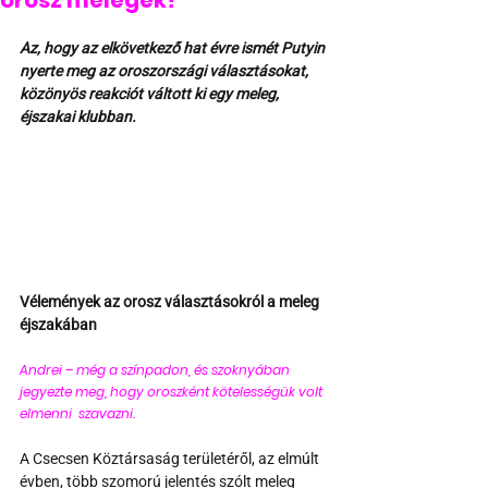
orosz melegek?
Az, hogy az elkövetkező hat évre ismét Putyin 
nyerte meg az oroszországi választásokat, 
közönyös reakciót váltott ki egy meleg, 
éjszakai klubban.
Vélemények az orosz választásokról a meleg 
éjszakában
Andrei – még a színpadon, és szoknyában 
jegyezte meg, hogy oroszként kötelességük volt 
elmenni  szavazni. 
A Csecsen Köztársaság területéről, az elmúlt 
évben, több szomorú jelentés szólt meleg 