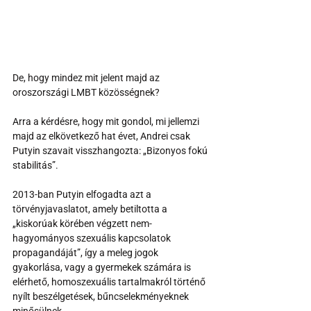
De, hogy mindez mit jelent majd az 
oroszországi LMBT közösségnek?
Arra a kérdésre, hogy mit gondol, mi jellemzi 
majd az elkövetkező hat évet, Andrei csak 
Putyin szavait visszhangozta: „Bizonyos fokú 
stabilitás”.
2013-ban Putyin elfogadta azt a 
törvényjavaslatot, amely betiltotta a 
„kiskorúak körében végzett nem-
hagyományos szexuális kapcsolatok 
propagandáját”, így a meleg jogok 
gyakorlása, vagy a gyermekek számára is 
elérhető, homoszexuális tartalmakról történő 
nyílt beszélgetések, bűncselekményeknek 
minősülnek.