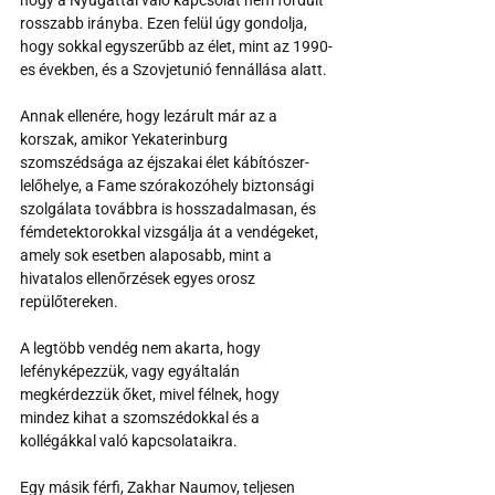
rosszabb irányba. Ezen felül úgy gondolja, 
hogy sokkal egyszerűbb az élet, mint az 1990-
es években, és a Szovjetunió fennállása alatt.
Annak ellenére, hogy lezárult már az a 
korszak, amikor Yekaterinburg 
szomszédsága az éjszakai élet kábítószer-
lelőhelye, a Fame szórakozóhely biztonsági 
szolgálata továbbra is hosszadalmasan, és 
fémdetektorokkal vizsgálja át a vendégeket, 
amely sok esetben alaposabb, mint a 
hivatalos ellenőrzések egyes orosz 
repülőtereken.
A legtöbb vendég nem akarta, hogy 
lefényképezzük, vagy egyáltalán 
megkérdezzük őket, mivel félnek, hogy 
mindez kihat a szomszédokkal és a 
kollégákkal való kapcsolataikra.
Egy másik férfi, Zakhar Naumov, teljesen 