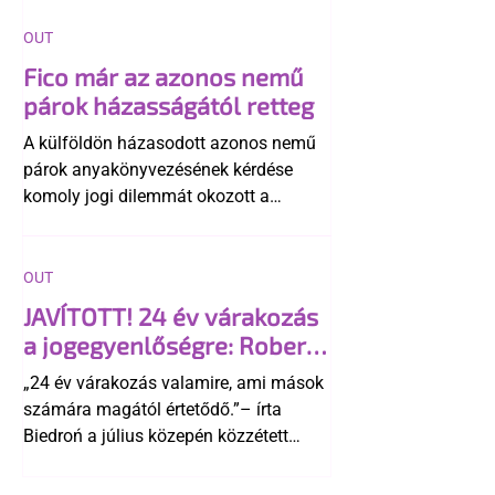
OUT
Fico már az azonos nemű
párok házasságától retteg
A külföldön házasodott azonos nemű
párok anyakönyvezésének kérdése
komoly jogi dilemmát okozott a
szlovák belügynek, miközben Robert
Fico szerint az alkotmány
egyértelműen tiltja a házasságuk
OUT
elismerését. Közben az ellenzéken belül
JAVÍTOTT! 24 év várakozás
is vita robbant ki arról, hogy vissza
a jogegyenlőségre: Robert
kellene-e vonni a kormány konzervatív
Biedroń megindító üzenete
alkotmánymódosítását
„24 év várakozás valamire, ami mások
a lengyel bejegyzett
számára magától értetődő.”– írta
élettársi kapcsolatokért
Biedroń a július közepén közzétett
bejegyzésben.