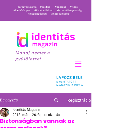
#programajánló
#politika
#podcast
#videó
#LadyDömper
#történetihónap
#szexuálisegészség
#magdiagőzben
#macskamedve
Mondj nemet a
gyűlöletre!
LAPOZZ BELE
NYOMTATOTT
MAGAZINJAINKBA
Regisztráció
Bejegyzés
Identitás Magazin
2018. márc. 26.
3 perc olvasás
Biztonságban vannak az