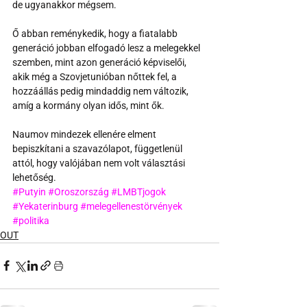
de ugyanakkor mégsem.
Ő abban reménykedik, hogy a fiatalabb 
generáció jobban elfogadó lesz a melegekkel 
szemben, mint azon generáció képviselői, 
akik még a Szovjetunióban nőttek fel, a 
hozzáállás pedig mindaddig nem változik, 
amíg a kormány olyan idős, mint ők.
Naumov mindezek ellenére elment 
bepiszkítani a szavazólapot, függetlenül 
attól, hogy valójában nem volt választási 
lehetőség.
#Putyin
#Oroszország
#LMBTjogok
#Yekaterinburg
#melegellenestörvények
#politika
OUT