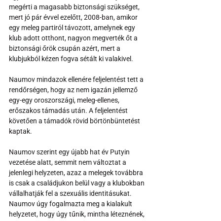
megérti a magasabb biztonsági szükséget, 
mert jó pár évvel ezelőtt, 2008-ban, amikor 
egy meleg partiról távozott, amelynek egy 
klub adott otthont, nagyon megverték őt a 
biztonsági őrök csupán azért, mert a 
klubjukból kézen fogva sétált ki valakivel.
Naumov mindazok ellenére feljelentést tett a 
rendőrségen, hogy az nem igazán jellemző 
egy-egy oroszországi, meleg-ellenes, 
erőszakos támadás után. A feljelentést 
követően a támadók rövid börtönbüntetést 
kaptak.
Naumov szerint egy újabb hat év Putyin 
vezetése alatt, semmit nem változtat a 
jelenlegi helyzeten, azaz a melegek továbbra 
is csak a családjukon belül vagy a klubokban 
vállalhatják fel a szexuális identitásukat.
Naumov úgy fogalmazta meg a kialakult 
helyzetet, hogy úgy tűnik, mintha léteznének, 