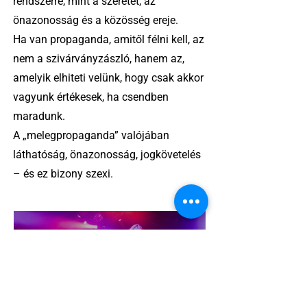
rendszerre, mint a szeretet, az
önazonosság és a közösség ereje.
Ha van propaganda, amitől félni kell, az
nem a szivárványzászló, hanem az,
amelyik elhiteti velünk, hogy csak akkor
vagyunk értékesek, ha csendben
maradunk.
A „melegpropaganda” valójában
láthatóság, önazonosság, jogkövetelés
– és ez bizony szexi.
2 perc olvasás