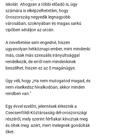
iskolát. Ahogyan a többi előadó is, úgy 
számára is elképzelhetetlen, hogy 
Oroszország negyedik legnagyobb 
városában, szoknyában és magas sarkú 
cipőben sétáljon az utcán.
A neveltetése sem engedné, hiszen 
ugyanolyan hétköznapi ember, mint mindenki 
más, csak más szexuális irányultsággal 
rendelkezik, de erről nem mindenkinek 
beszélhet, hiszen ez az ő magánügye.
Úgy véli, hogy „Ha nem mutogatod magad, és 
nem viselkedsz hivalkodóan, akkor minden 
rendben van.”
Egy évvel ezelőtt, jelentések érkeztek a 
Csecsenföldi Köztársaság dél-oroszországi 
részéről, mely szerint férfiakat kínoztak meg 
és öltek meg  azért, mert melegnek gondolták 
őket.