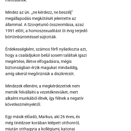
Mindez az ún. „ne kérdezz, ne beszélj” 
megállapodás megkötését jelentette az 
állammal. A Szovjetunió összeomlása, azaz 
1991 előtt, a homoszexualitást öt évig terjedő 
börtönbüntetéssel sújtották.
Érdekességként, számos férfi nyilatkozta azt, 
hogy a családjukon belül sosem találtak igazi 
megértése, illetve elfogadásra, mégis 
biztonságban érzik magukat mindaddig, 
amíg sikerül megőrizniük a diszkréciót.
Mindezek ellenére, a megkérdezettek nem 
merték felvállalni a vezetéknevüket, mert 
alkalmi munkából élnek, így félnek a negatív 
következményektől.
Egy másik előadó, Markus, aki 26 éves, és 
még tinédzser korában lelépett otthonról, 
miután otthagyta a kollégiumi, katonai 