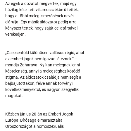
Az egyik áldozatot megverték, majd egy 
házilag készített villamosszékbe ültették, 
hogy a többi meleg ismerősének nevét 
elárulja. Egy másik áldozatot pedig arra 
kényszerítettek, hogy saját cellatársával 
verekedjen.
„Csecsenföld különösen vallásos régió, ahol 
az emberi jogok nem igazán léteznek.” – 
mondja Zaharava. Nyíltan melegnek lenni 
képtelenség, annyi a melegséghez kötődő 
stigma. Az áldozatok családja nem segít a 
bajbajutottakon, félve annak törvényi 
következményektől, és nagyon szégyellik 
magukat.
Közben június 20-án az Emberi Jogok 
Európai Bírósága elmarasztalta 
Oroszországot a homoszexuális 