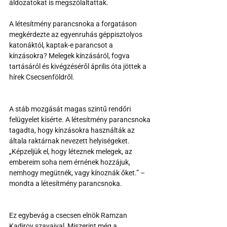
áldozatokat is megszólaltattak.
A létesítmény parancsnoka a forgatáson 
megkérdezte az egyenruhás géppisztolyos 
katonáktól, kaptak-e parancsot a 
kínzásokra? Melegek kínzásáról, fogva 
tartásáról és kivégzéséről április óta jöttek a 
hírek Csecsenföldről.
A stáb mozgását magas szintű rendőri 
felügyelet kísérte. A létesítmény parancsnoka 
tagadta, hogy kínzásokra használták az 
általa raktárnak nevezett helyiségeket. 
„Képzeljük el, hogy léteznek melegek, az 
embereim soha nem érnének hozzájuk, 
nemhogy megütnék, vagy kínoznák őket.” – 
mondta a létesítmény parancsnoka.
Ez egybevág a csecsen elnök Ramzan 
Kadirov szavaival, Miszerint még a 