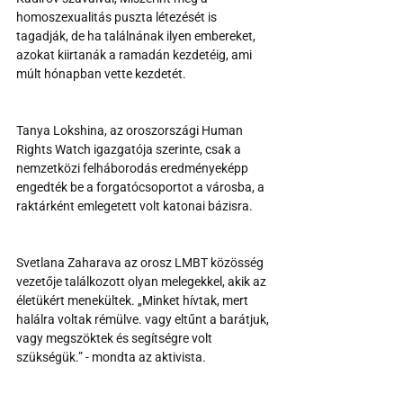
homoszexualitás puszta létezését is 
tagadják, de ha találnának ilyen embereket, 
azokat kiirtanák a ramadán kezdetéig, ami 
múlt hónapban vette kezdetét.
Tanya Lokshina, az oroszországi Human 
Rights Watch igazgatója szerinte, csak a 
nemzetközi felháborodás eredményeképp 
engedték be a forgatócsoportot a városba, a 
raktárként emlegetett volt katonai bázisra.
Svetlana Zaharava az orosz LMBT közösség 
vezetője találkozott olyan melegekkel, akik az 
életükért menekültek. „Minket hívtak, mert 
halálra voltak rémülve. vagy eltűnt a barátjuk, 
vagy megszöktek és segítségre volt 
szükségük.” - mondta az aktivista.