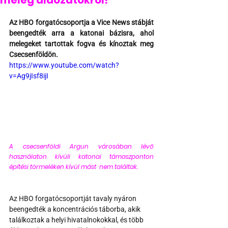
meleg áldozatokról!
Az HBO forgatócsoportja a Vice News stábját 
beengedték arra a katonai bázisra, ahol 
melegeket tartottak fogva és kínoztak meg 
Csecsenföldön.
https://www.youtube.com/watch?
v=Ag9jIsf8ijI
A csecsenföldi Argun városában lévő 
használaton kívüli katonai támaszponton 
építési törmeléken kívül mást  nem találtak.
Az HBO forgatócsoportját tavaly nyáron 
beengedték a koncentrációs táborba, akik 
találkoztak a helyi hivatalnokokkal, és több 