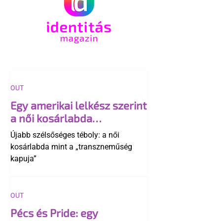
OUT
Egy amerikai lelkész szerint
a női kosárlabda
transzneműséghez vezet
Újabb szélsőséges téboly: a női
kosárlabda mint a „transzneműség
kapuja”
OUT
Pécs és Pride: egy