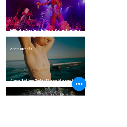
Miket nézzünk idén a Sziget queer
sátrában?
2 perc olvasás
A mellrákszűrésről senki sem beszél a
mellkasi műtétek után - pedig kellene
1 perc olvasás
Támogathatsz és ajánlhatsz: Te is