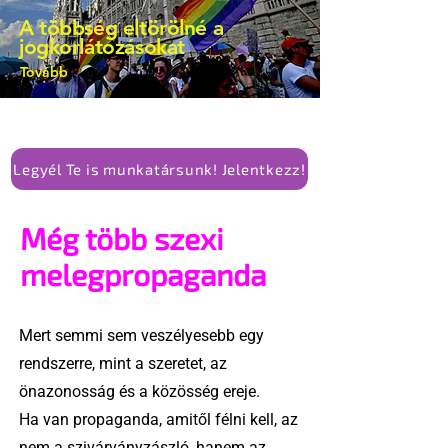
kellene-e vonni a kormány konzervatív
A többség eltörölné a
alkotmánymódosítását
jogkorlátozásokat
Tovább
Legyél Te is munkatársunk! Jelentkezz!
Még több szexi
melegpropaganda
Mert semmi sem veszélyesebb egy
rendszerre, mint a szeretet, az
önazonosság és a közösség ereje.
Ha van propaganda, amitől félni kell, az
nem a szivárványzászló, hanem az,