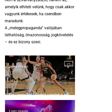
amelyik elhiteti velünk, hogy csak akkor
vagyunk értékesek, ha csendben
maradunk.
A „melegpropaganda” valójában
láthatóság, önazonosság, jogkövetelés
– és ez bizony szexi.
2 perc olvasás
Egy amerikai lelkész szerint a női
kosárlabda transzneműséghez vezet
2 perc olvasás