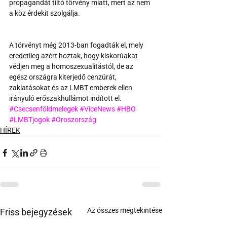
propagandát tiltó törvény miatt, mert az nem 
a köz érdekit szolgálja.
A törvényt még 2013-ban fogadták el, mely 
eredetileg azért hoztak, hogy kiskorúakat 
védjen meg a homoszexualitástól, de az 
egész országra kiterjedő cenzúrát, 
zaklatásokat és az LMBT emberek ellen 
irányuló erőszakhullámot indított el.
#Csecsenföldmelegek
#ViceNews
#HBO
#LMBTjogok
#Oroszország
HÍREK
Az összes megtekintése
Friss bejegyzések