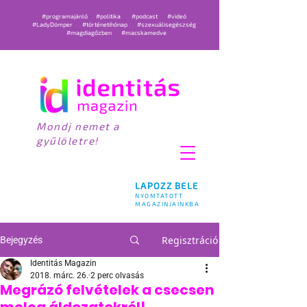
#programajánló
#politika
#podcast
#videó
#LadyDömper
#történetihónap
#szexuálisegészség
#magdiagőzben
#macskamedve
Mondj nemet a
gyűlöletre!
LAPOZZ BELE
NYOMTATOTT
MAGAZINJAINKBA
Regisztráció
Bejegyzés
Identitás Magazin
2018. márc. 26.
2 perc olvasás
Megrázó felvételek a csecsen