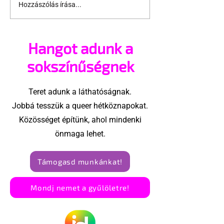
Hozzászólás írása...
Támogathatsz és
Egy HIV-mege
ajánlhatsz: Te is részt
szóló reklám
vehetsz a Pécs Pride
akadtak ki
Hangot adunk a
megvalósításában
konzervatívok
Egyesült Áll
sokszínűségnek
Teret adunk a láthatóságnak.
Jobbá tesszük a queer hétköznapokat.
Közösséget építünk, ahol mindenki
önmaga lehet.
Támogasd munkánkat!
Mondj nemet a gyűlöletre!