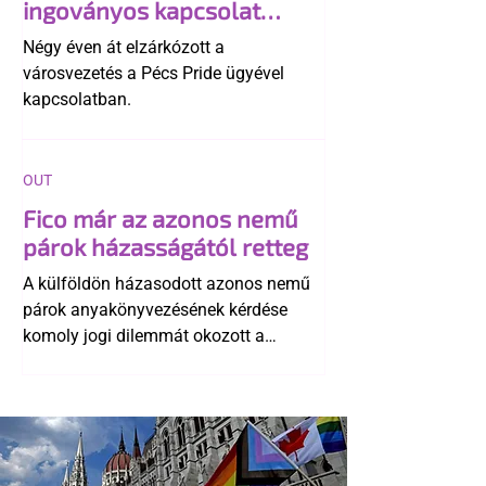
ingoványos kapcsolat
története
Négy éven át elzárkózott a
városvezetés a Pécs Pride ügyével
kapcsolatban.
OUT
Fico már az azonos nemű
párok házasságától retteg
A külföldön házasodott azonos nemű
párok anyakönyvezésének kérdése
komoly jogi dilemmát okozott a
szlovák belügynek, miközben Robert
Fico szerint az alkotmány
egyértelműen tiltja a házasságuk
elismerését. Közben az ellenzéken belül
is vita robbant ki arról, hogy vissza