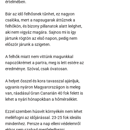
értelmében.
Bár az idő felhősnek tűnhet, ez nagyon 
csalóka, mert a napsugarak áttűznek a 
felhőkön, és bizony pillanatok alatt leéghet, 
aki nem vigyáz magára. Sajnos mi is így 
jártunk rögtön az első napon, pedig nem 
először járunk a szigeten.
A felhők miatt nem vittünk magunkkal 
napozókrémet a partra, meg is lett estére az 
eredménye. Szóval, csak óvatosan.
A helyet ősszel és kora tavasszal ajánljuk, 
ugyanis nyáron Magyarországon is meleg 
van, ráadásul Gran Canarián 40 fok felett is 
lehet a nyári hónapokban a hőmérséklet.
Ezzel szemben húsvét környékén nem lehet 
melléfogni az időjárással. 23-25 fok ideális 
mindenhez. Persze a nap elleni védelemről 
ekkor sem szabad megfeledkezni.