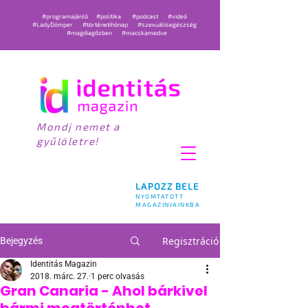
#programajánló
#politika
#podcast
#videó
#LadyDömper
#történetihónap
#szexuálisegészség
#magdiagőzben
#macskamedve
Mondj nemet a
gyűlöletre!
LAPOZZ BELE
NYOMTATOTT
MAGAZINJAINKBA
Regisztráció
Bejegyzés
Identitás Magazin
2018. márc. 27.
1 perc olvasás
Gran Canaria - Ahol bárkivel