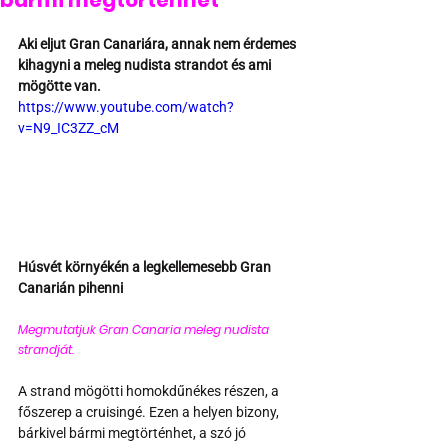
bármi megtörténhet
Aki eljut Gran Canariára, annak nem érdemes 
kihagyni a meleg nudista strandot és ami 
mögötte van.
https://www.youtube.com/watch?
v=N9_IC3ZZ_cM
Húsvét környékén a legkellemesebb Gran 
Canarián pihenni
Megmutatjuk Gran Canaria meleg nudista 
strandját. 
A strand mögötti homokdűnékes részen, a 
főszerep a cruisingé. Ezen a helyen bizony, 
bárkivel bármi megtörténhet, a szó jó 