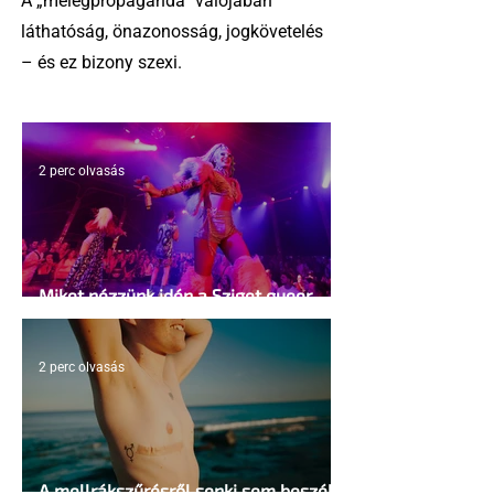
A „melegpropaganda” valójában
láthatóság, önazonosság, jogkövetelés
– és ez bizony szexi.
2 perc olvasás
Miket nézzünk idén a Sziget queer
sátrában?
2 perc olvasás
A mellrákszűrésről senki sem beszél a