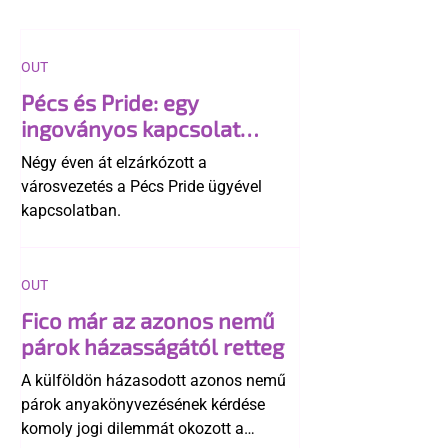
OUT
Pécs és Pride: egy
ingoványos kapcsolat
története
Négy éven át elzárkózott a
városvezetés a Pécs Pride ügyével
kapcsolatban.
OUT
Fico már az azonos nemű
párok házasságától retteg
A külföldön házasodott azonos nemű
párok anyakönyvezésének kérdése
komoly jogi dilemmát okozott a