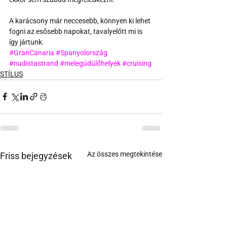
A karácsony már neccesebb, könnyen ki lehet 
fogni az esősebb napokat, tavalyelőtt mi is 
így jártunk.
#GranCanaria
#Spanyolország
#nudistastrand
#melegüdülőhelyek
#cruising
STÍLUS
Az összes megtekintése
Friss bejegyzések