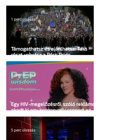
mellkasi műtétek után - pedig kellene
1 perc olvasás
Támogathatsz és ajánlhatsz: Te is
részt vehetsz a Pécs Pride
megvalósításában
1 perc olvasás
Egy HIV-megelőzésről szóló reklámon
akadt ki egy konzervatív csoport az
Egyesült Államokban
5 perc olvasás