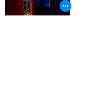
A cruising alaprajza - Építészeti
irányelvek a vágy maximalizálására
1 perc olvasás
Jonathan Bailey új szerepben tér
vissza
2 perc olvasás
Terrortámadás árnyékában tartják az