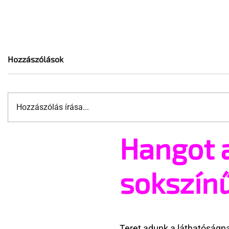
Hozzászólások
Hozzászólás írása...
Hangot 
A cruising alaprajza -
Jonathan B
Építészeti irányelvek a vágy
tér vissza
maximalizálására
sokszín
Teret adunk a láthatóságn