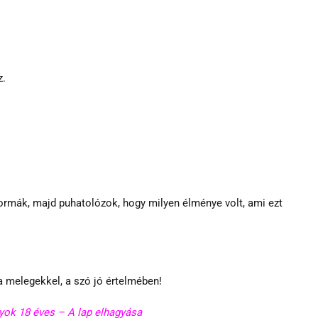
z.
rmák, majd puhatolózok, hogy milyen élménye volt, ami ezt 
a melegekkel, a szó jó értelmében!
ok 18 éves – A lap elhagyása