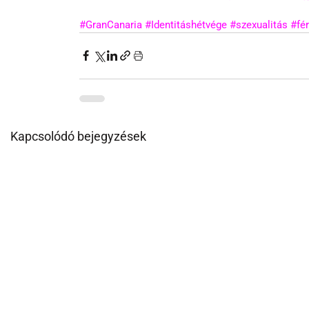
#GranCanaria
#Identitáshétvége
#szexualitás
#fé
Kapcsolódó bejegyzések