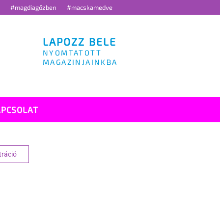
g
#magdiagőzben
#macskamedve
LAPOZZ BELE
NYOMTATOTT
MAGAZINJAINKBA
APCSOLAT
tráció