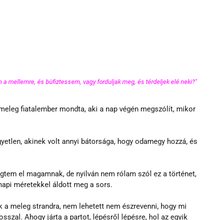
a mellemre, és büfiztessem, vagy forduljak meg, és térdeljek elé neki?" 
 meleg fiatalember mondta, aki a nap végén megszólít, mikor 
tem el magamnak, de nyilván nem rólam szól ez a történet, 
napi méretekkel áldott meg a sors.
a meleg strandra, nem lehetett nem észrevenni, hogy mi 
osszal. Ahogy járta a partot, lépésről lépésre, hol az egyik 