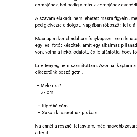
combjához, hol pedig a másik combjához csapódik
A szavam elakadt, nem lehetett másra figyelni, me
pedig élvezte a dolgot. Napjában többször, fel alá
Másnap mikor elindultam fényképezni, nem lehete
egy lesi fotót készítek, amit egy alkalmas pillana
vont volna a fickó, odajött, és felajánlotta, hogy 
Erre tényleg nem számítottam. Azonnal kaptam a 
elkezdtünk beszélgetni.
 – Mekkora?
 – 27 cm.
  – Kipróbálnám!
  – Sokan ki szeretnék próbálni.
Na ennél a résznél lefagytam, még nagyobb zavar
a férfit.