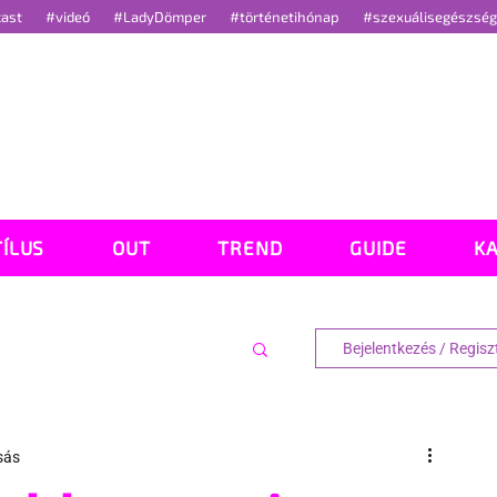
cast
#videó
#LadyDömper
#történetihónap
#szexuálisegészsé
TÍLUS
OUT
TREND
GUIDE
K
Bejelentkezés / Regisz
sás