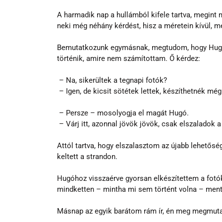
A harmadik nap a hullámból kifele tartva, megint 
neki még néhány kérdést, hisz a méretein kívül, 
Bemutatkozunk egymásnak, megtudom, hogy Hugó 
történik, amire nem számítottam. Ő kérdez:
 – Na, sikerültek a tegnapi fotók?
 – Igen, de kicsit sötétek lettek, készíthetnék mé
 – Persze – mosolyogja el magát Hugó.
 – Várj itt, azonnal jövök jövök, csak elszaladok 
Attól tartva, hogy elszalasztom az újabb lehetősé
keltett a strandon.
Hugóhoz visszaérve gyorsan elkészítettem a fotók
mindketten – mintha mi sem történt volna – ment
Másnap az egyik barátom rám ír, én meg megmuta