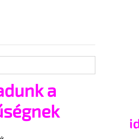
adunk a
ailey új szerepben
Terrortámadás árnyékáb
tartják az idei WorldPride
Amszterdamban
űségnek
ak.