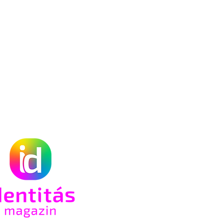
an
-ot