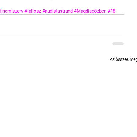
rfinemiszerv
#fallosz
#nudistastrand
#Magdiagőzben
#18
Az összes meg