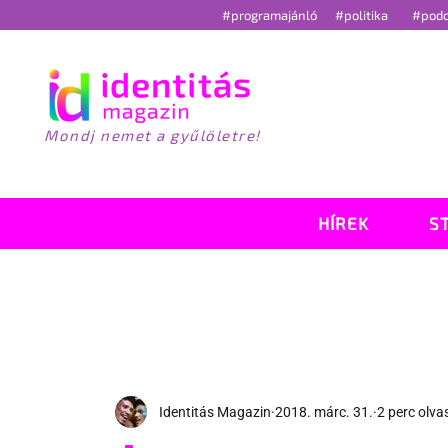
#programajánló
#politika
#pod
Mondj nemet a gyűlöletre!
HÍREK
S
Identitás Magazin
2018. márc. 31.
2 perc olva