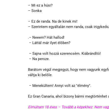
– Mi ez a húsi?
– Sonka
– Ez de randa. Na de kinek mi!
– Szerintem egyáltalán nem randa, csak irigykeds
.– Neeem? Hát hallod!
 – Láttál már ilyet élőben?
 – Sajna volt hozzá szerencsém. Kiábrándító!
 – Na persze.
Barátom végül megjegyzi, hogy nem vagyunk egyfo
váltja ki belőle.
 – Menekültem! Annyi volt az "élmény".
Ez Gran Canaria, ahol bizony bármi megtörténhet 
Elmúltam 18 éves – Tovább a képekhez 
Nem vagy