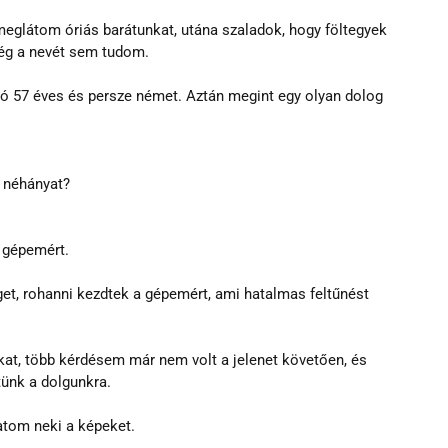
meglátom óriás barátunkat, utána szaladok, hogy föltegyek 
még a nevét sem tudom.
57 éves és persze német. Aztán megint egy olyan dolog 
g néhányat?
a gépemért.
get, rohanni kezdtek a gépemért, ami hatalmas feltűnést 
at, több kérdésem már nem volt a jelenet követően, és 
ünk a dolgunkra.
tom neki a képeket.