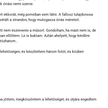
 óriási nemi szerve.
rt ekkorát, még pornóban sem látni. A fallosz tulajdonosa 
 sétált a strandon, hogy mutogassa óriás méreteit.
tt nem észrevenni a műsort. Gondoltam, ha mást nem is, de 
tban ellőttem. Le is buktam. Aztán ahelyett, hogy kérdőre 
fotózhatom..
lehetőségen, és készítettem három fotót, és közben 
ba jöttem, megköszöntem a lehetőséget, és útjára engedtem 