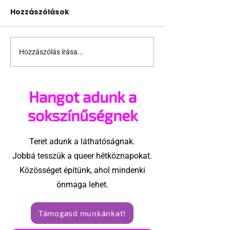
Hozzászólások
Hozzászólás írása...
Jonathan Bailey új
Terrortámad
szerepben tér vissza
árnyékában t
az idei World
Hangot adunk a
Amszterdam
sokszínűségnek
Teret adunk a láthatóságnak.
Jobbá tesszük a queer hétköznapokat.
Közösséget építünk, ahol mindenki
önmaga lehet.
Támogasd munkánkat!