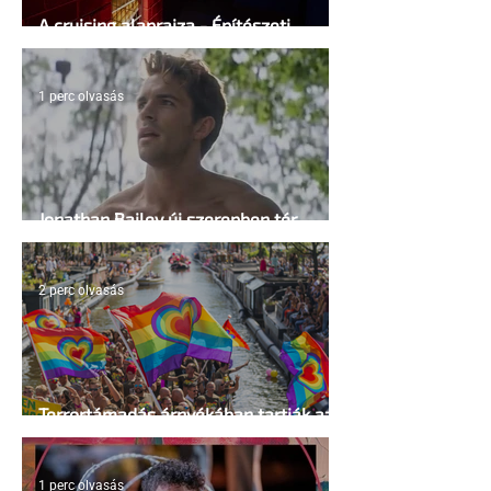
A cruising alaprajza - Építészeti
irányelvek a vágy maximalizálására
1 perc olvasás
Jonathan Bailey új szerepben tér
vissza
2 perc olvasás
Terrortámadás árnyékában tartják az
idei WorldPride-ot Amszterdamban
1 perc olvasás