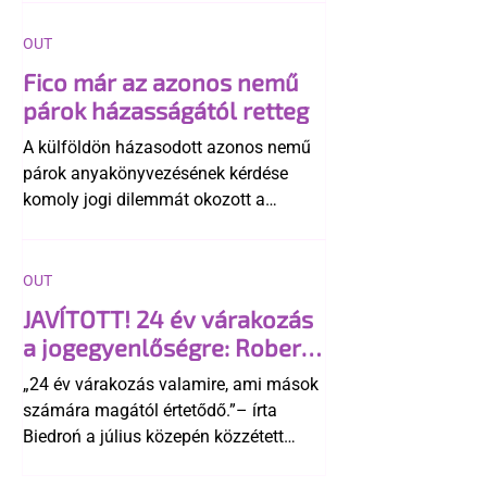
OUT
Fico már az azonos nemű
párok házasságától retteg
A külföldön házasodott azonos nemű
párok anyakönyvezésének kérdése
komoly jogi dilemmát okozott a
szlovák belügynek, miközben Robert
Fico szerint az alkotmány
egyértelműen tiltja a házasságuk
OUT
elismerését. Közben az ellenzéken belül
JAVÍTOTT! 24 év várakozás
is vita robbant ki arról, hogy vissza
a jogegyenlőségre: Robert
kellene-e vonni a kormány konzervatív
Biedroń megindító üzenete
alkotmánymódosítását
„24 év várakozás valamire, ami mások
a lengyel bejegyzett
számára magától értetődő.”– írta
élettársi kapcsolatokért
Biedroń a július közepén közzétett
bejegyzésben.