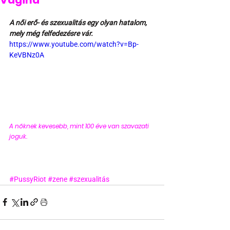
Vagina
A női erő- és szexualitás egy olyan hatalom, 
mely még felfedezésre vár.
https://www.youtube.com/watch?v=Bp-
KeVBNz0A
A nőknek kevesebb, mint 100 éve van szavazati 
joguk. 
#PussyRiot
#zene
#szexualitás