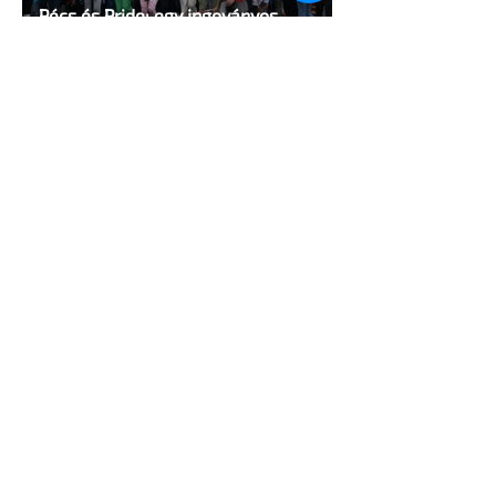
Pécs és Pride: egy ingoványos
kapcsolat története
3 perc olvasás
Fico már az azonos nemű párok
házasságától retteg
2 perc olvasás
Rekordot döntött a világ legnagyobb
transz Pride-ja Londonban
2 perc olvasás