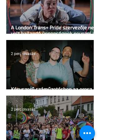
A London Trans+ Pride szervezője nem
volt hajlandó ünnepségnek nevezni az
eseményt- a BBC ezért törölte vele az
interjút
2 perc olvasás
Kényszerű száműzetésben az orosz
LMBTQ+ sajtó utolsó nagy hangja
2 perc olvasás