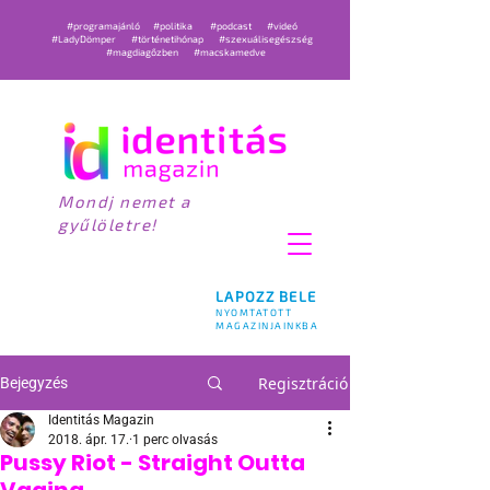
#programajánló
#politika
#podcast
#videó
#LadyDömper
#történetihónap
#szexuálisegészség
#magdiagőzben
#macskamedve
Mondj nemet a
gyűlöletre!
LAPOZZ BELE
NYOMTATOTT
MAGAZINJAINKBA
Regisztráció
Bejegyzés
Identitás Magazin
2018. ápr. 17.
1 perc olvasás
Pussy Riot - Straight Outta