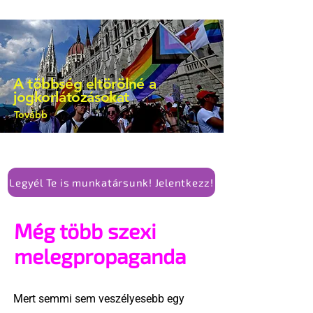
A többség eltörölné a
jogkorlátozásokat
Tovább
Legyél Te is munkatársunk! Jelentkezz!
Még több szexi
melegpropaganda
Mert semmi sem veszélyesebb egy