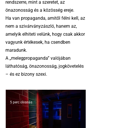
rendszerre, mint a szeretet, az
önazonosság és a közösség ereje.
Ha van propaganda, amitől félni kell, az
nem a szivárványzászló, hanem az,
amelyik elhiteti velünk, hogy csak akkor
vagyunk értékesek, ha csendben
maradunk.
A „melegpropaganda” valójában
láthatóság, önazonosság, jogkövetelés
– és ez bizony szexi.
5 perc olvasás