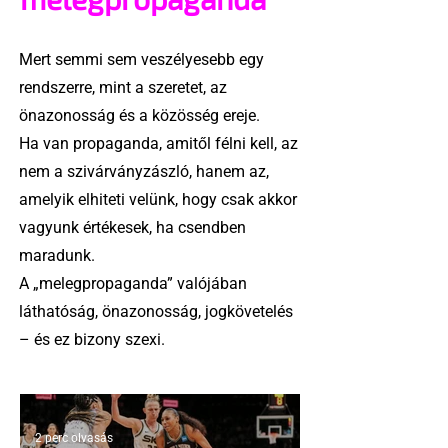
Mert semmi sem veszélyesebb egy
rendszerre, mint a szeretet, az
önazonosság és a közösség ereje.
Ha van propaganda, amitől félni kell, az
nem a szivárványzászló, hanem az,
amelyik elhiteti velünk, hogy csak akkor
vagyunk értékesek, ha csendben
maradunk.
A „melegpropaganda” valójában
láthatóság, önazonosság, jogkövetelés
– és ez bizony szexi.
2 perc olvasás