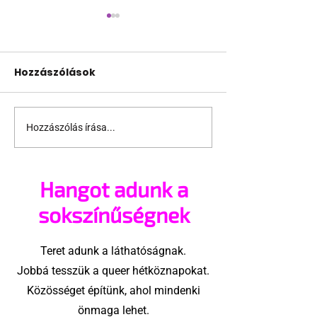
Hozzászólások
Hozzászólás írása...
Támogathatsz és
Egy HIV-mege
ajánlhatsz: Te is részt
szóló reklám
vehetsz a Pécs Pride
akadtak ki
Hangot adunk a
megvalósításában
konzervatívok
Egyesült Áll
sokszínűségnek
Teret adunk a láthatóságnak.
Jobbá tesszük a queer hétköznapokat.
Közösséget építünk, ahol mindenki
önmaga lehet.