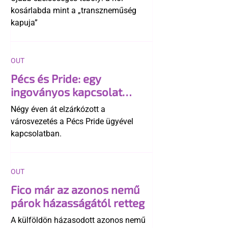
kosárlabda mint a „transzneműség
kapuja”
OUT
Pécs és Pride: egy
ingoványos kapcsolat
története
Négy éven át elzárkózott a
városvezetés a Pécs Pride ügyével
kapcsolatban.
OUT
Fico már az azonos nemű
párok házasságától retteg
A külföldön házasodott azonos nemű