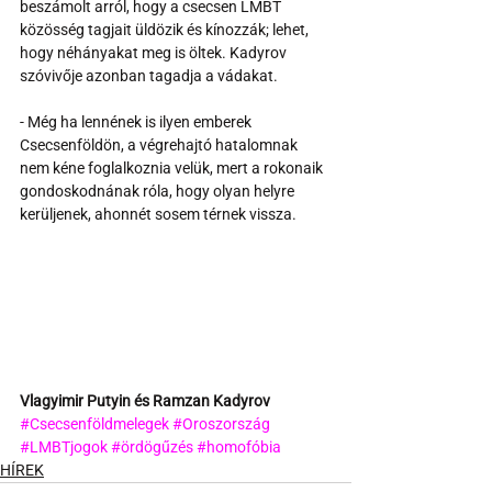
beszámolt arról, hogy a csecsen LMBT 
közösség tagjait üldözik és kínozzák; lehet, 
hogy néhányakat meg is öltek. Kadyrov 
szóvivője azonban tagadja a vádakat.
- Még ha lennének is ilyen emberek 
Csecsenföldön, a végrehajtó hatalomnak 
nem kéne foglalkoznia velük, mert a rokonaik 
gondoskodnának róla, hogy olyan helyre 
kerüljenek, ahonnét sosem térnek vissza.
Vlagyimir Putyin és Ramzan Kadyrov
#Csecsenföldmelegek
#Oroszország
#LMBTjogok
#ördögűzés
#homofóbia
HÍREK