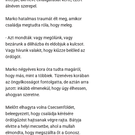
álnéven szerepel.
Marko hatalmas traumát élt meg, amikor 
családja megtudta róla, hogy meleg. 
- Azt mondták: vagy megölünk, vagy 
bezárunk a diliházba és eldobjuk a kulcsot. 
Vagy hívunk valakit, hogy kiűzze belőled az 
ördögöt.
Marko négyéves kora óta tudta magáról, 
hogy más, mint a többiek. Tizenéves korában 
az öngyilkosságot fontolgatta, de aztán arra 
jutott: inkább elmenekül, hogy úgy élhessen, 
ahogyan szeretne.
Mielőtt elhagyta volna Csecsenföldet, 
beleegyezett, hogy családja kérésére 
ördögűzést hajtsanak végre rajta. Bátyja 
elvitte a helyi mecsetbe, ahol a mullah 
elmondta, hogy megszállta őt a Gonosz.