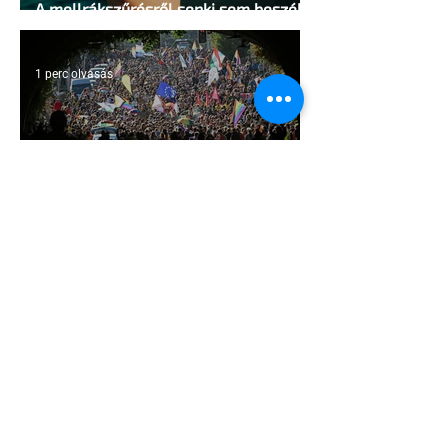
A mellrákszűrésről senki sem beszél a
mellkasi műtétek után - pedig kellene
1 perc olvasás
Támogathatsz és ajánlhatsz: Te is
részt vehetsz a Pécs Pride
megvalósításában
1 perc olvasás
Egy HIV-megelőzésről szóló reklámon
akadtak ki konzervatívok az Egyesült
Államokban
5 perc olvasás