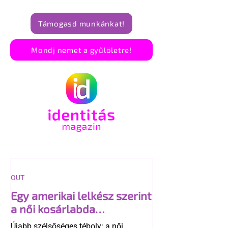
Támogasd munkánkat!
Mondj nemet a gyűlöletre!
OUT
Egy amerikai lelkész szerint
a női kosárlabda
transzneműséghez vezet
Újabb szélsőséges téboly: a női