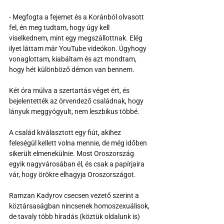
- Megfogta a fejemet és a Koránból olvasott 
fel, én meg tudtam, hogy úgy kell 
viselkednem, mint egy megszállottnak. Elég 
ilyet láttam már YouTube videókon. Úgyhogy 
vonaglottam, kiabáltam és azt mondtam, 
hogy hét különböző démon van bennem.
Két óra múlva a szertartás véget ért, és 
bejelentették az örvendező családnak, hogy 
lányuk meggyógyult, nem leszbikus többé. 
A család kiválasztott egy fiút, akihez 
feleségül kellett volna mennie, de még időben 
sikerült elmenekülnie. Most Oroszország 
egyik nagyvárosában él, és csak a papírjaira 
vár, hogy örökre elhagyja Oroszországot.
Ramzan Kadyrov csecsen vezető szerint a 
köztársaságban nincsenek homoszexuálisok, 
de tavaly több híradás (köztük oldalunk is) 