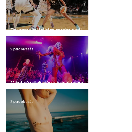
Egy amerikai lelkész szerint a női
kosárlabda transzneműséghez vezet
2 perc olvasás
Miket nézzünk idén a Sziget queer
sátrában?
2 perc olvasás