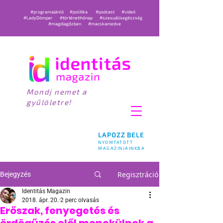
#programajánló
#politika
#podcast
#videó
#LadyDömper
#történetihónap
#szexuálisegészség
#magdiagőzben
#macskamedve
Mondj nemet a
gyűlöletre!
LAPOZZ BELE
NYOMTATOTT
MAGAZINJAINKBA
Regisztráció
Bejegyzés
Identitás Magazin
2018. ápr. 20.
2 perc olvasás
Erőszak, fenyegetés és