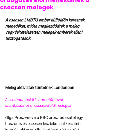
ördögűzés elől menekülnek a
csecsen melegek
A csecsen LMBTQ ember külföldön keresnek 
menedéket, mióta megkezdődtek a meleg 
vagy feltételezetten melegek emberek elleni 
tisztogatások.
Meleg aktivisták tüntetnek Londonban
A családon belül is homofóbiával 
szembesülnek a  csecsenföldi melegek  
Olga Proszvirova a BBC orosz adásától egy 
huszonéves csecsen leszbikussal készített 
interjút, aki neve elhallgatását kérte, ezért 