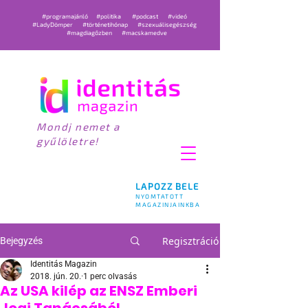
#programajánló
#politika
#podcast
#videó
#LadyDömper
#történetihónap
#szexuálisegészség
#magdiagőzben
#macskamedve
Mondj nemet a
gyűlöletre!
LAPOZZ BELE
NYOMTATOTT
MAGAZINJAINKBA
Regisztráció
Bejegyzés
Identitás Magazin
2018. jún. 20.
1 perc olvasás
Az USA kilép az ENSZ Emberi