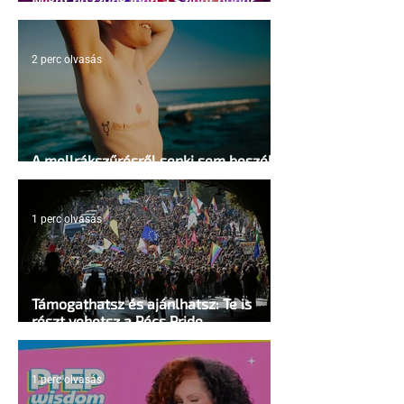
Miket nézzünk idén a Sziget queer
sátrában?
2 perc olvasás
A mellrákszűrésről senki sem beszél a
mellkasi műtétek után - pedig kellene
1 perc olvasás
Támogathatsz és ajánlhatsz: Te is
részt vehetsz a Pécs Pride
megvalósításában
1 perc olvasás