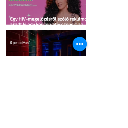
Egy HIV-megelőzésről szóló reklámon
akadt ki egy konzervatív csoport az
Egyesült Államokban
5 perc olvasás
A cruising alaprajza - Építészeti
irányelvek a vágy maximalizálására
1 perc olvasás
Jonathan Bailey új szerepben tér