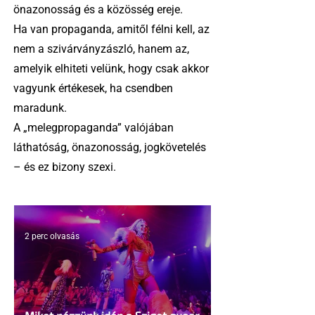
önazonosság és a közösség ereje.
Ha van propaganda, amitől félni kell, az
nem a szivárványzászló, hanem az,
amelyik elhiteti velünk, hogy csak akkor
vagyunk értékesek, ha csendben
maradunk.
A „melegpropaganda” valójában
láthatóság, önazonosság, jogkövetelés
– és ez bizony szexi.
2 perc olvasás