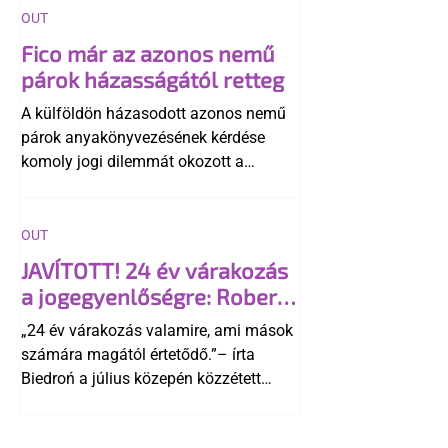
OUT
Fico már az azonos nemű
párok házasságától retteg
A külföldön házasodott azonos nemű
párok anyakönyvezésének kérdése
komoly jogi dilemmát okozott a
szlovák belügynek, miközben Robert
Fico szerint az alkotmány
egyértelműen tiltja a házasságuk
OUT
elismerését. Közben az ellenzéken belül
JAVÍTOTT! 24 év várakozás
is vita robbant ki arról, hogy vissza
a jogegyenlőségre: Robert
kellene-e vonni a kormány konzervatív
Biedroń megindító üzenete
alkotmánymódosítását
„24 év várakozás valamire, ami mások
a lengyel bejegyzett
számára magától értetődő.”– írta
élettársi kapcsolatokért
Biedroń a július közepén közzétett
bejegyzésben.