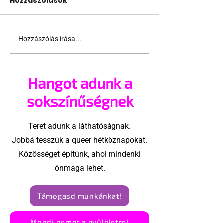
Hozzászólások
Hozzászólás írása...
Támogathatsz és
Egy HIV-mege
ajánlhatsz: Te is részt
szóló reklám
vehetsz a Pécs Pride
ki egy konzer
Hangot adunk a
megvalósításában
csoport az Eg
Államokban
sokszínűségnek
Teret adunk a láthatóságnak.
Jobbá tesszük a queer hétköznapokat.
Közösséget építünk, ahol mindenki
önmaga lehet.
Támogasd munkánkat!
Mondj nemet a gyűlöletre!