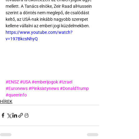
mellett. A Tanács elnöke, Zeir Raad alHussein 
szerint a döntés nem meglepő, de csalódást 
keltő, az USÁ-nak inkább nagyobb szerepet 
kellene vállalni az emberi jogi küzdelmekben.
https://www.youtube.com/watch?
v=197BkcsNhyQ
#ENSZ
#USA
#emberijogok
#Izrael
#Euronews
#Pinksixtynews
#DonaldTrump
#queerinfo
HÍREK