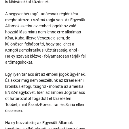
is kihívásokkal küzdenek.
A negyvenhét tagú tanácsnak régiónként 
meghatározott számú tagja van. Az Egyesült 
Államok szerint az emberi jogokhoz való 
hozzáállása miatt nem lenne erre alkalmas 
Kína, Kuba, illetve Venezuela sem, de 
különösen felháborító, hogy tag lehet a 
Kongói Demokratikus Köztársaság, ahol - 
Haley szavait idézve - folyamatosan tárják fel 
a tömegsírokat.
Egy ilyen tanács árt az emberi jogok ügyének. 
És akkor még nem beszéltünk az Izrael elleni 
krónikus elfogultságról - mondta az amerikai 
ENSZ-nagykövet. Idén az Emberi Jogi tanács 
öt határozatot fogadott el Izrael ellen. 
Többet, mint Észak-Korea, Irán és Szíria ellen 
összesen.
Haley hozzátette, az Egyesült Államok 
továbbra is elkötelezett az emberi jogok ügye 