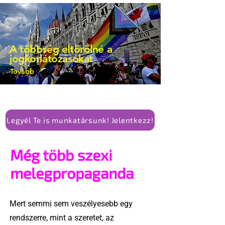
A többség eltörölné a
jogkorlátozásokat
Tovább
Legyél Te is munkatársunk! Jelentkezz!
Még több szexi
melegpropaganda
Mert semmi sem veszélyesebb egy
rendszerre, mint a szeretet, az