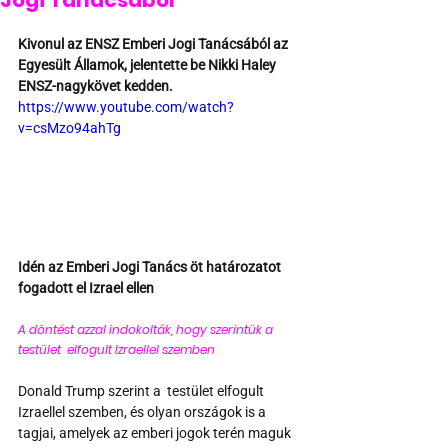
Jogi Tanácsából
Kivonul az ENSZ Emberi Jogi Tanácsából az 
Egyesült Államok, jelentette be Nikki Haley 
ENSZ-nagykövet kedden. 
https://www.youtube.com/watch?
v=csMzo94ahTg
Idén az Emberi Jogi Tanács öt határozatot 
fogadott el Izrael ellen
A döntést azzal indokolták, hogy szerintük a 
testület  elfogult Izraellel szemben 
Donald Trump szerint a  testület elfogult 
Izraellel szemben, és olyan országok is a 
tagjai, amelyek az emberi jogok terén maguk 