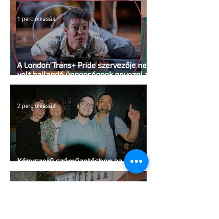
1 perc olvasás
A London Trans+ Pride szervezője nem
volt hajlandó ünnepségnek nevezni az
eseményt- a BBC ezért törölte vele az
interjút
2 perc olvasás
Kényszerű száműzetésben az orosz
LMBTQ+ sajtó utolsó nagy hangja
2 perc olvasás