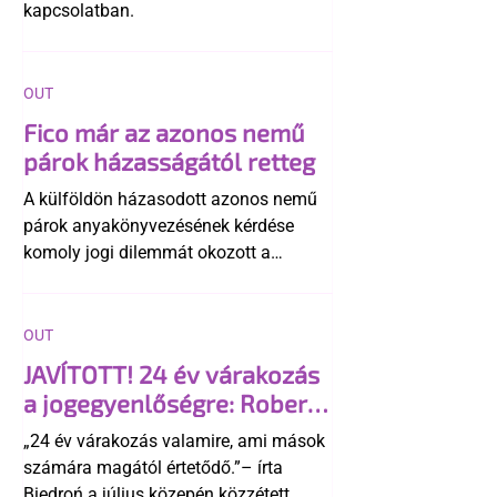
kapcsolatban.
OUT
Fico már az azonos nemű
párok házasságától retteg
A külföldön házasodott azonos nemű
párok anyakönyvezésének kérdése
komoly jogi dilemmát okozott a
szlovák belügynek, miközben Robert
Fico szerint az alkotmány
egyértelműen tiltja a házasságuk
OUT
elismerését. Közben az ellenzéken belül
JAVÍTOTT! 24 év várakozás
is vita robbant ki arról, hogy vissza
a jogegyenlőségre: Robert
kellene-e vonni a kormány konzervatív
Biedroń megindító üzenete
alkotmánymódosítását
„24 év várakozás valamire, ami mások
a lengyel bejegyzett
számára magától értetődő.”– írta
élettársi kapcsolatokért
Biedroń a július közepén közzétett