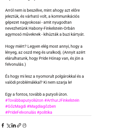
Arról nem is beszélve, mint ahogy azt előre 
jeleztük, és várható volt, a kommunikációs 
gépezet nagyokosai - amit nyugodtan 
nevezhetünk Habony-Finkelstein-Orbán 
agymosó műveknek - kihúzták a buzi kártyát.
Hogy miért? Legyen elég most annyi, hogy a 
lényeg, az oszd meg és uralkodj. (Annyit azért 
elárulhatunk, hogy Pride Hónap van, és jön a 
felvonulás.)
És hogy mi lesz a nyomorult polgárokkal és a 
valódi problémákkal? Ki nem szarja le!
Egy a fontos, tovább a putyoli úton.
#Továbbaputyoliúton
#ArthurJFinkelstein
#GőzMagdi
#Magdiagőzben
#PrideFelvonulás
#politika