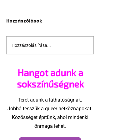
Hozzászólások
Hozzászólás írása...
Jonathan Bailey új
Terrortámad
szerepben tér vissza
árnyékában t
az idei World
Hangot adunk a
Amszterdam
sokszínűségnek
Teret adunk a láthatóságnak.
Jobbá tesszük a queer hétköznapokat.
Közösséget építünk, ahol mindenki
önmaga lehet.