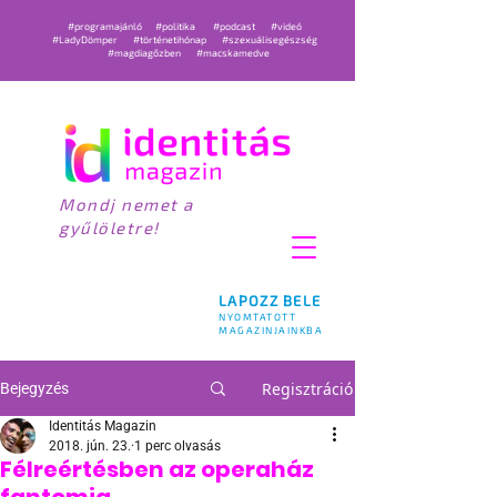
#programajánló
#politika
#podcast
#videó
#LadyDömper
#történetihónap
#szexuálisegészség
#magdiagőzben
#macskamedve
Mondj nemet a
gyűlöletre!
LAPOZZ BELE
NYOMTATOTT
MAGAZINJAINKBA
Regisztráció
Bejegyzés
Identitás Magazin
2018. jún. 23.
1 perc olvasás
Félreértésben az operaház