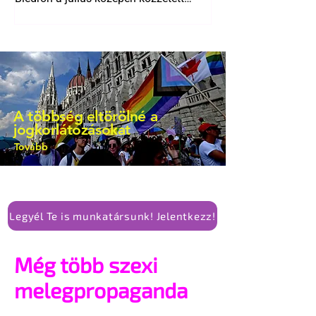
bejegyzésben.
A többség eltörölné a
jogkorlátozásokat
Tovább
Legyél Te is munkatársunk! Jelentkezz!
Még több szexi
melegpropaganda