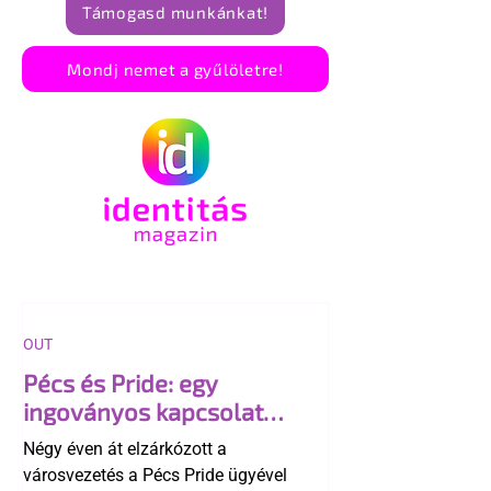
Támogasd munkánkat!
Mondj nemet a gyűlöletre!
OUT
Pécs és Pride: egy
ingoványos kapcsolat
története
Négy éven át elzárkózott a
városvezetés a Pécs Pride ügyével