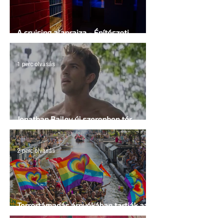
A cruising alaprajza - Építészeti
irányelvek a vágy maximalizálására
1 perc olvasás
Jonathan Bailey új szerepben tér
vissza
2 perc olvasás
Terrortámadás árnyékában tartják az
idei WorldPride-ot Amszterdamban