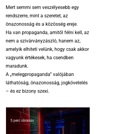
Mert semmi sem veszélyesebb egy
rendszerre, mint a szeretet, az
önazonosság és a közösség ereje.
Ha van propaganda, amitől félni kell, az
nem a szivárványzászló, hanem az,
amelyik elhiteti velünk, hogy csak akkor
vagyunk értékesek, ha csendben
maradunk.
A „melegpropaganda” valójában
láthatóság, önazonosság, jogkövetelés
– és ez bizony szexi.
5 perc olvasás