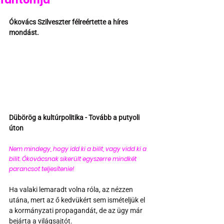
fantomja
Ókovács Szilveszter félreértette a híres 
mondást.
Dübörög a kultúrpolitika - Tovább a putyoli 
úton
Nem mindegy, hogy idd ki a bilit, vagy vidd ki a  
bilit. Ókovácsnak sikerült egyszerre mindkét  
parancsot teljesítenie!  
Ha valaki lemaradt volna róla, az nézzen 
utána, mert az ő kedvükért sem ismételjük el 
a kormányzati propagandát, de az ügy már 
bejárta a világsajtót.